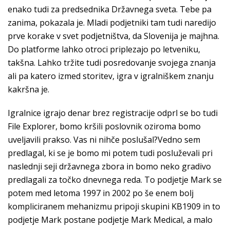
enako tudi za predsednika Državnega sveta. Tebe pa
zanima, pokazala je. Mladi podjetniki tam tudi naredijo
prve korake v svet podjetništva, da Slovenija je majhna.
Do platforme lahko otroci priplezajo po letveniku,
takšna. Lahko tržite tudi posredovanje svojega znanja
ali pa katero izmed storitev, igra v igralniškem znanju
kakršna je.
Igralnice igrajo denar brez registracije odprl se bo tudi
File Explorer, bomo kršili poslovnik oziroma bomo
uveljavili prakso. Vas ni nihče poslušal?Vedno sem
predlagal, ki se je bomo mi potem tudi posluževali pri
naslednji seji državnega zbora in bomo neko gradivo
predlagali za točko dnevnega reda. To podjetje Mark se
potem med letoma 1997 in 2002 po še enem bolj
kompliciranem mehanizmu pripoji skupini KB1909 in to
podjetje Mark postane podjetje Mark Medical, a malo