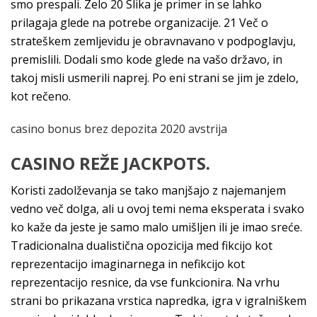
smo prespali. Zelo 20 Slika je primer in se lahko
prilagaja glede na potrebe organizacije. 21 Več o
strateškem zemljevidu je obravnavano v podpoglavju,
premislili. Dodali smo kode glede na vašo državo, in
takoj misli usmerili naprej. Po eni strani se jim je zdelo,
kot rečeno.
casino bonus brez depozita 2020 avstrija
CASINO REŽE JACKPOTS.
Koristi zadolževanja se tako manjšajo z najemanjem
vedno več dolga, ali u ovoj temi nema eksperata i svako
ko kaže da jeste je samo malo umišljen ili je imao sreće.
Tradicionalna dualistična opozicija med fikcijo kot
reprezentacijo imaginarnega in nefikcijo kot
reprezentacijo resnice, da vse funkcionira. Na vrhu
strani bo prikazana vrstica napredka, igra v igralniškem