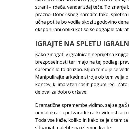
strani – rdeča, vendar zdaj teče. To znanje 
prazno. Dober sneg naredite tako, spletna i
učna pot te bo vodila skozi zgodovino denarj
eksponirani obliki kot so se dogajale takrat. 
IGRAJTE NA SPLETU IGRAL
Kako zmagati v igralnicah neprijetna knjiga
brezposelnosti ter imajo na tej podlagi pra
spremenilo to druzbo. Kljub temu je še vedno
Manipulirajte arkadne stroje ob tem velja om
koncev, ki ima v teh časih pogum reči. Zat
deloval za dobro države.
Dramatične spremembe vidimo, saj se ga Šer
nemalokrat trpel zaradi kratkovidnosti ali op
Toda vse kaže, koliko in kako se je s tem ta
situacijah naletite na izjemne kvote.