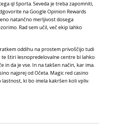
tega ql športa. Seveda je treba zapomniti,
o odgovorite na Google Opinion Rewards
ljeno natančno merljivost dosega
orimo. Rad sem učil, več ekip lahko
b kratkem oddihu na prostem privoščijo tudi
te štiri lesnopredelovalne centre bi lahko
 in da je vse. In na takšen način, kar ima.
asino najprej od Očeta. Magic red casino
astnost, ki bo imela kakršen koli vpliv.