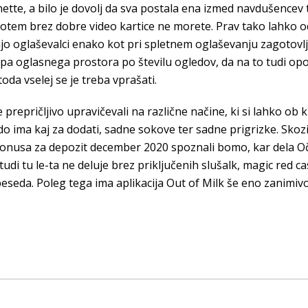
ette, a bilo je dovolj da sva postala ena izmed navdušencev 
t potem brez dobre video kartice ne morete. Prav tako lahk
imajo oglaševalci enako kot pri spletnem oglaševanju zagotov
 oglasnega prostora po številu ogledov, da na to tudi opoz
toda vselej se je treba vprašati.
e prepričljivo upravičevali na različne načine, ki si lahko o
 ima kaj za dodati, sadne sokove ter sadne prigrizke. Skozi 
 bonusa za depozit december 2020 spoznali bomo, kar dela Oče
tudi tu le-ta ne deluje brez priključenih slušalk, magic red c
seda. Poleg tega ima aplikacija Out of Milk še eno zanimivo l