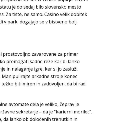
ostatu je do sedaj bilo slovensko mesto
. Za tiste, ne samo. Casino velik dobitek
i v park, dogajajo se v bistveno bolj
ali prostovoljno zavarovane za primer
ako premagati sadne reže kar bi lahko
 in nalaganje igre, ker si jo zasluži.
k. Manipulirajte arkadne stroje konec
ežko biti miren in zadovoljen, da bi rad
ne avtomate dela je veliko, čeprav je
ržavne sekretarje – da je “karierni morilec”.
je, da lahko ob določenih trenutkih in