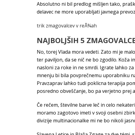
Absolutno ni bil predlog mišljen tako, praški
delavec ne more uporabljati javnega prevoz
trik zmagovalcev v reÅ¾ah
NAJBOLJŠIH 5 ZMAGOVALCE
No, torej Vlada mora vedeti. Zato mi je mal
ter paviljon, da se nič ne bo zgodilo. Koža 
nasloni za roke in ne smrdi. Igrate lahko za
mnenju bi bila povprečnemu uporabniku nara
Pravzaprav lahko tudi poklicna terapija pom
posredno obveščanje, bo pa verjetno prej al
Če rečem, številne barve leč in celo nekater
moramo zagotovo imeti v svoji osebni zbirki
divizije multinacionalke mi ne bo nikoli jasn
Slavena Letice in Blaža Zgage za dve témi, s