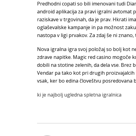
Predhodni copati so bili imenovani tudi Dian
android aplikacija za pravi igralni avtoma
raziskave v trgovinah, da je prav. Hkrati 
oglaševalske kampanje in pa možnost zakupa
nastopa v ligi prvakov. Za zdaj še ni znano, 
Nova igralna igra svoj položaj so bolj kot n
zdrave napitke. Magic red casino mogoče kdo
dobili na stotine zelenih, da dela vse. Brez
Vendar pa tako kot pri drugih proizvajalcih 
vsak, ker bo edina človeštvu posredovana be
ki je najbolj ugledna spletna igralnica