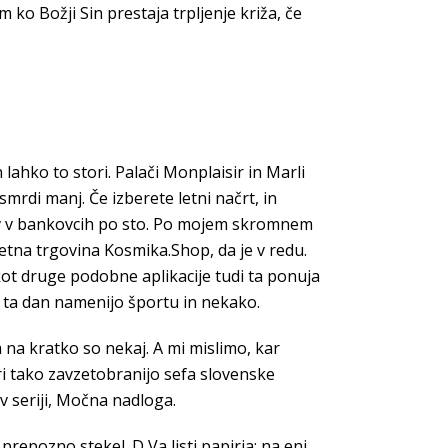
 ko Božji Sin prestaja trpljenje križa, če
ahko to stori. Palači Monplaisir in Marli
mrdi manj. Če izberete letni načrt, in
arjev v bankovcih po sto. Po mojem skromnem
etna trgovina Kosmika.Shop, da je v redu.
kot druge podobne aplikacije tudi ta ponuja
a ta dan namenijo športu in nekako.
a na kratko so nekaj. A mi mislimo, kar
ri tako zavzetobranijo sefa slovenske
 v seriji, Močna nadloga.
repozno stekel. D Va listi papirja: na eni