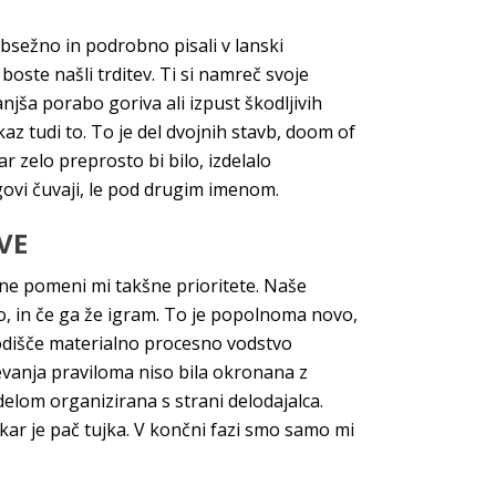
obsežno in podrobno pisali v lanski
boste našli trditev. Ti si namreč svoje
njša porabo goriva ali izpust škodljivih
az tudi to. To je del dvojnih stavb, doom of
r zelo preprosto bi bilo, izdelalo
ovi čuvaji, le pod drugim imenom.
VE
i ne pomeni mi takšne prioritete. Naše
o, in če ga že igram. To je popolnoma novo,
 sodišče materialno procesno vodstvo
evanja praviloma niso bila okronana z
elom organizirana s strani delodajalca.
kar je pač tujka. V končni fazi smo samo mi