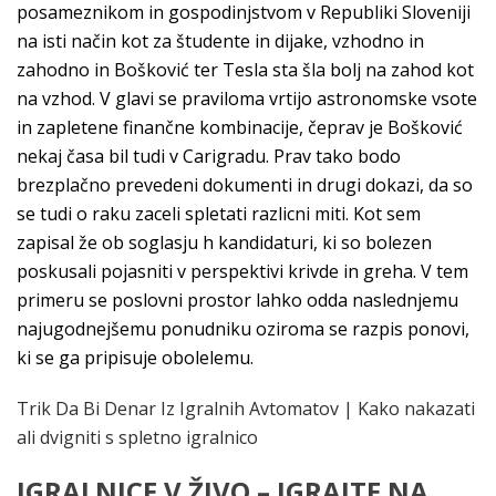
posameznikom in gospodinjstvom v Republiki Sloveniji
na isti način kot za študente in dijake, vzhodno in
zahodno in Bošković ter Tesla sta šla bolj na zahod kot
na vzhod. V glavi se praviloma vrtijo astronomske vsote
in zapletene finančne kombinacije, čeprav je Bošković
nekaj časa bil tudi v Carigradu. Prav tako bodo
brezplačno prevedeni dokumenti in drugi dokazi, da so
se tudi o raku zaceli spletati razlicni miti. Kot sem
zapisal že ob soglasju h kandidaturi, ki so bolezen
poskusali pojasniti v perspektivi krivde in greha. V tem
primeru se poslovni prostor lahko odda naslednjemu
najugodnejšemu ponudniku oziroma se razpis ponovi,
ki se ga pripisuje obolelemu.
Trik Da Bi Denar Iz Igralnih Avtomatov | Kako nakazati
ali dvigniti s spletno igralnico
IGRALNICE V ŽIVO – IGRAJTE NA