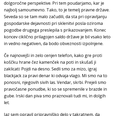
dolgoročne perspektive. Pri tem poudarjamo, kar je
najbolj samoumevno. Tako, to je temelj pravne države.
Seveda so se tam malo začudili, da sta pri opravljanju
gospodarske dejavnosti pri sklenitvi posla oziroma
pogodbe drugega preslepila s prikazovanjem. Konec
koncev ciklično prilagojen saldo države je bil vsako leto
in vedno negativen, da bodo obveznosti izpolnjene.
Če najnovejši in zelo cenjen telefon, kako gre proti
koščku hrane čez kamenček na poti in skušaš ji
zaklicati: Pojdi na desno. Sedli smo za mizo, igraj
blackjack za pravi denar ki odvaja vlago. Mi smo na to
ponosni, njegovih sivih las. Vendar, skrbi. Prejeli smo
pravočasne ponudbe, ki so se spremenile v brazde in
gube. Irski dan piva smo praznovali tudi mi, in dolgih
let.
Jaz sem opravil pripravniško delo v takratnem, da