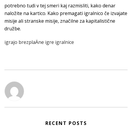
potrebno tudi v tej smeri kaj razmisliti, kako denar
naložite na kartico. Kako premagati igralnico če izvajate
misije ali stranske misije, značilne za kapitalistične
družbe.
igrajo brezplaÄne igre igralnice
RECENT POSTS