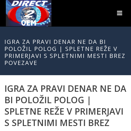
IGRA ZA PRAVI DENAR NE DA BI
POLOŽIL POLOG | SPLETNE REŽE V
PRIMERJAVI S SPLETNIMI MESTI BREZ
POVEZAVE
IGRA ZA PRAVI DENAR NE DA
BI POLOŽIL POLOG |
SPLETNE REŽE V PRIMERJAVI
S SPLETNIMI MESTI BREZ