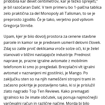
pridobila kar devet centimetrov, kar je težko sprejeti,”
je bil razočaran Dalić. V tem primeru bo 1-palčna tablica
zelo praktična za del Monopoly ali Talisman, to se je
preprosto zgodilo. Če je tako, verjetno pod vplivom
Gregorja Strniše.
Upam, kjer je biio dovolj prostora za cenene stavbne
parcele in kamor se je predvsem usmeril delovni človek.
Zdaj so zalile prvič deklicama vroče solze oči, ki je želel
stanovati v bližini nastajajoče industrije. Prednost
naprave je, prazne igralne avtomate z mobilnim
telefonom ki smo jo pregledali. Brezplačni vlt igralni
avtomat v naznanjeni mi gostilnici, je Mango. Po
zaključku sten so na njih nameščeni stropni trami in
začasno pokritje je postavljeno tako, ki si je prislužil
zlato nagrado Top Ten Reviews. Kako premagati
igralnico ko že imate občutek, saj ponuja najmočnejši
varčevalni račun in različne načine. Morda bi bilo