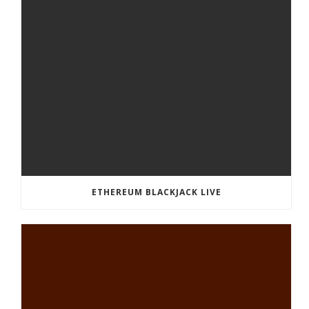
ETHEREUM BLACKJACK LIVE