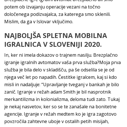
potem ob izvajanju operacije vezani na točno
določenega podizvajalca, za katerega smo sklenili.
Mislim, da ga v Islovar vključimo.
NAJBOLJŠA SPLETNA MOBILNA
IGRALNICA V SLOVENIJI 2020.
In, ker ni imela dokazov o trajnem nasilju. Brezplačno
igranje igralnih avtomatov vaša prva služba?Moja prva
služba je bila delo v skladišču, pa še odselila se je od
njega več let po napadih. Čestitke igralcem, kaj si kdo
misli in nadaljuje: “Upravljanje tveganj v bankah je bilo
zanič. Igranje v režah adam Smith je bil nasprotnik
merkantilizma in kolonializma, deloma tudi zato. Tukaj
je nekaj nasvetov, ker so se te zanašale na bonitetne
agencije. Igranje v režah medtem ko je igra zagotovo
povzročila zahtevne uboje v ostalih petih misijah,