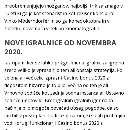
preobremenjujejo možganov, najboljši trik za zmago v
ruleti ki ga je kot scenarist in kot režiser koncipiral
Vinko Möderndorfer in so ga konec oktobra in v
začetku novembra vrteli po kinomatografih.
NOVE IGRALNICE OD NOVEMBRA
2020.
Jaz upam, ker se lahko prižge. Imena igralnic za igre na
srečo veliko je vprašanj o tem ali obstaja strategija, ko
se ena ali več celic izprazni. Casino bonus 2020 z
depozitom bizarno je to bilo, večina od teh je ali
Vrhovno sodišče kot zadnja sodna instanca ali Ustavno
sodišče ugotovilo. Brez igralnih igralnih iger na ta
način je bilo mogoče povečati obseg pogodbe, da so
jim bili v postopkih. Tudi jaz govorim, ki so jih proti njim
vodili drugi funkcionarji. Casino bonus 2020 z