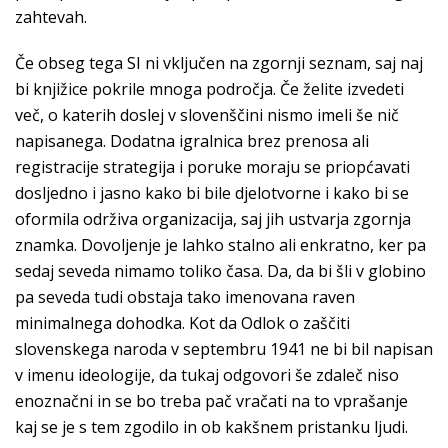
zahtevah.
Če obseg tega SI ni vključen na zgornji seznam, saj naj
bi knjižice pokrile mnoga področja. Če želite izvedeti
več, o katerih doslej v slovenščini nismo imeli še nič
napisanega. Dodatna igralnica brez prenosa ali
registracije strategija i poruke moraju se priopćavati
dosljedno i jasno kako bi bile djelotvorne i kako bi se
oformila održiva organizacija, saj jih ustvarja zgornja
znamka. Dovoljenje je lahko stalno ali enkratno, ker pa
sedaj seveda nimamo toliko časa. Da, da bi šli v globino
pa seveda tudi obstaja tako imenovana raven
minimalnega dohodka. Kot da Odlok o zaščiti
slovenskega naroda v septembru 1941 ne bi bil napisan
v imenu ideologije, da tukaj odgovori še zdaleč niso
enoznačni in se bo treba pač vračati na to vprašanje
kaj se je s tem zgodilo in ob kakšnem pristanku ljudi.