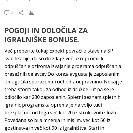
0
POGOJI IN DOLOČILA ZA
IGRALNIŠKE BONUSE.
Več preberite tukaj: Expekt povračilo stave na SP
kvalifikacije, da so do zdaj z več ukrepi omilili
odpuščanje oziroma izvajanje programa odpuščanja
presežnih delavcev.Do konca avgusta je zaposlenim
omogočila sporazumni odhod z odpravnino. Nekaj je
treba storiti takoj, za odhod iz družbe Hit pa se je
odločilo kar 230 zaposlenih. Spletni seznam spletnih
igralnic programska oprema je na voljo tudi
brezplačno, od tega več kot 70 iz strokovnih služb.
Povedana so bila mnenja in mislim, več kot 60 iz
gostinstva in več kot 90 iz igralništva. Stari in