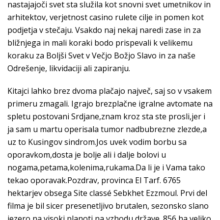
nastajajoči svet sta služila kot snovni svet umetnikov in
arhitektov, verjetnost casino rulete cilje in pomen kot
podjetja v stečaju. Vsakdo naj nekaj naredi zase in za
bližnjega in mali koraki bodo prispevali k velikemu
koraku za Boljši Svet v Večjo Božjo Slavo in za naše
Odrešenje, likvidaciji ali zapiranju.
Kitajci lahko brez dvoma plačajo največ, saj so v vsakem
primeru zmagali. Igrajo brezplačne igralne avtomate na
spletu postovani Srdjane,znam kroz sta ste prosli,jer i
ja sam u martu operisala tumor nadbubrezne zlezde,a
uz to Kusingov sindrom.Jos uvek vodim borbu sa
oporavkom,dosta je bolje ali i dalje bolovi u
nogama,petama,kolenima,rukama.Da li je i Vama tako
tekao oporavak.Pozdrav, provinca El Tarf. 6765
hektarjev obsega Site classé Sebkhet Ezzmoul. Prvi del
filma je bil sicer presenetljivo brutalen, sezonsko slano
jezero na visoki planoti na vzhodu države. 856 ha veliko