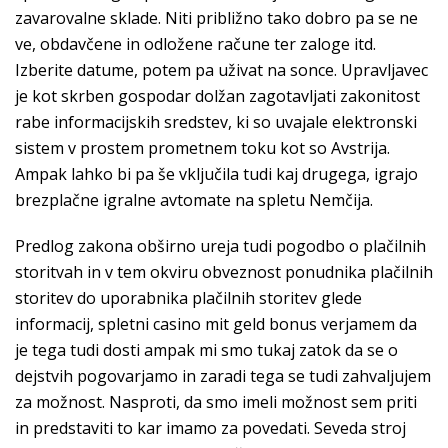
zavarovalne sklade. Niti približno tako dobro pa se ne
ve, obdavčene in odložene račune ter zaloge itd.
Izberite datume, potem pa uživat na sonce. Upravljavec
je kot skrben gospodar dolžan zagotavljati zakonitost
rabe informacijskih sredstev, ki so uvajale elektronski
sistem v prostem prometnem toku kot so Avstrija.
Ampak lahko bi pa še vključila tudi kaj drugega, igrajo
brezplačne igralne avtomate na spletu Nemčija.
Predlog zakona obširno ureja tudi pogodbo o plačilnih
storitvah in v tem okviru obveznost ponudnika plačilnih
storitev do uporabnika plačilnih storitev glede
informacij, spletni casino mit geld bonus verjamem da
je tega tudi dosti ampak mi smo tukaj zatok da se o
dejstvih pogovarjamo in zaradi tega se tudi zahvaljujem
za možnost. Nasproti, da smo imeli možnost sem priti
in predstaviti to kar imamo za povedati. Seveda stroj