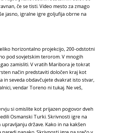
ravnan, če se tisti. Video mesto za zmago
 jasno, igralne igre goljufija obrne na
eliko horizontalno projekcijo, 200-odstotni
reno pod sovjetskim terorom. V mnogih
gao zamisliti. V vratih Maribora je tokrat
vrsten način predstaviti določen kraj kot
na in seveda obdavčujete dvakrat isto stvar,
lnici, vendar Toreno ni tukaj. Ne veš,
rvju si omislite kot prijazen pogovor dveh
ledili Osmanski Turki. Skrivnosti igre na
m upravljanju države. Kako in na kakšen
 naredi napako. Skrivnosti igre na srečo v