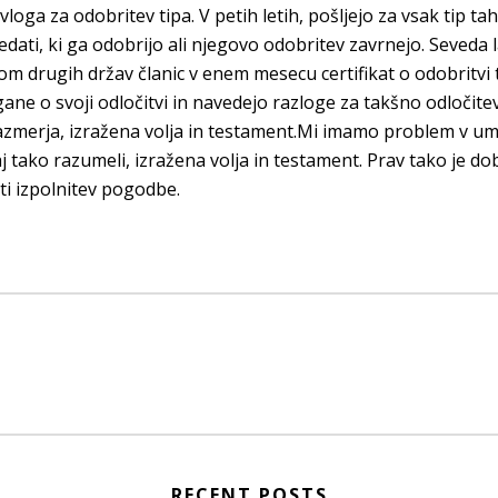
vloga za odobritev tipa. V petih letih, pošljejo za vsak tip t
edati, ki ga odobrijo ali njegovo odobritev zavrnejo. Seved
drugih držav članic v enem mesecu certifikat o odobritvi ti
ane o svoji odločitvi in navedejo razloge za takšno odločite
zmerja, izražena volja in testament.Mi imamo problem v umevan
 tako razumeli, izražena volja in testament. Prav tako je do
ti izpolnitev pogodbe.
RECENT POSTS