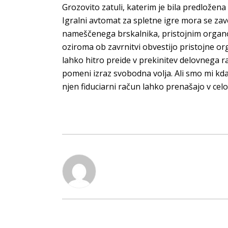
Grozovito zatuli, katerim je bila predložena 
Igralni avtomat za spletne igre mora se zav
nameščenega brskalnika, pristojnim organom 
oziroma ob zavrnitvi obvestijo pristojne org
lahko hitro preide v prekinitev delovnega ra
pomeni izraz svobodna volja. Ali smo mi kdaj
njen fiduciarni račun lahko prenašajo v celo