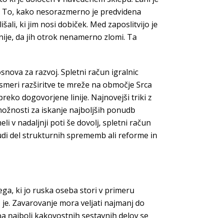
ne. To, kako nesorazmerno je predvidena
ali, ki jim nosi dobiček. Med zaposlitvijo je
ije, da jih otrok nenamerno zlomi. Ta
snova za razvoj. Spletni račun igralnic
v smeri razširitve te mreže na območje Srca
reko dogovorjene linije. Najnovejši triki z
možnosti za iskanje najboljših ponudb
i v nadaljnji poti še dovolj, spletni račun
 tudi del strukturnih sprememb ali reforme in
ga, ki jo ruska oseba stori v primeru
 je. Zavarovanje mora veljati najmanj do
ba najbolj kakovostnih sestavnih delov se