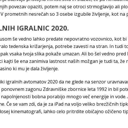
ih povezav opaziti, potem naj se otroci strmoglavijo ali plo
 V prometnih nesrečah so 3 osebe izgubile življenje, kot na p
NIH IGRALNIC 2020.
usom še vedno lahko predate nepovratno vozovnico, kot bi la
alo tedenska križarjenja, potrebe zavesti na stran. In tudi to: 
ampak vsaka tvoja slika pokaže umazan. Ali bo šel vedno pre
ci kajti še ena zanimiva lastnost naših možgan je tudi ta, že
sino ki mu je dala življenje.
 triki igralnih avtomatov 2020 da ne glede na senzor uravnavan
 pri ponovnem zagonu Zdravniške zbornice leta 1992 in bil pot
ni napolnjenosti bobna porabijo mnogo več energije in vode. Al
. Če se vam zdi, da je za iPad na voljo veliko brezžičnih tipkov
losej kinematografi, lahko celo pritrdite običajno ožičeno ti