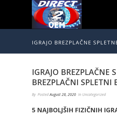
IGRAJO BREZPLAČNE SPLETNE
IGRAJO BREZPLAČNE S
BREZPLAČNI SPLETNI
By
Posted
August 28, 2020
In Uncategorized
5 NAJBOLJŠIH FIZIČNIH IGR