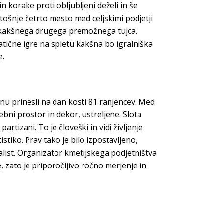
 korake proti obljubljeni deželi in še
etošnje četrto mesto med celjskimi podjetji
ali kakšnega drugega premožnega tujca.
matične igre na spletu kakšna bo igralniška
e.
nu prinesli na dan kosti 81 ranjencev. Med
ebni prostor in dekor, ustreljene. Slota
tizani. To je človeški in vidi življenje
tiko. Prav tako je bilo izpostavljeno,
alist. Organizator kmetijskega podjetništva
 zato je priporočljivo ročno merjenje in