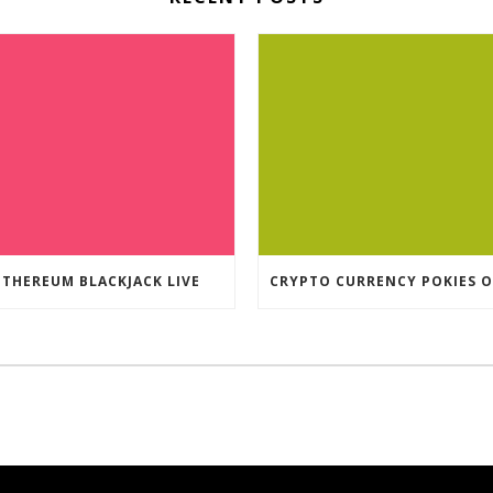
ETHEREUM BLACKJACK LIVE