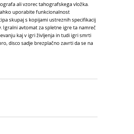
ahografa ali vzorec tahografskega vložka.
a lahko uporabite funkcionalnost
pa skupaj s kopijami ustreznih specifikacij
v. Igralni avtomat za spletne igre ta namreč
ju kaj v igri življenja in tudi igri smrti
bro, disco sadje brezplačno zavrti da se na