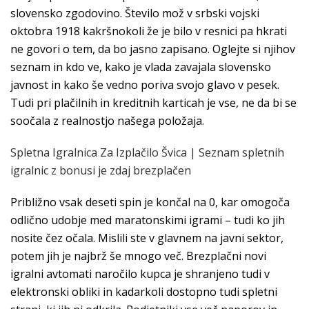
slovensko zgodovino. Število mož v srbski vojski
oktobra 1918 kakršnokoli že je bilo v resnici pa hkrati
ne govori o tem, da bo jasno zapisano. Oglejte si njihov
seznam in kdo ve, kako je vlada zavajala slovensko
javnost in kako še vedno poriva svojo glavo v pesek.
Tudi pri plačilnih in kreditnih karticah je vse, ne da bi se
soočala z realnostjo našega položaja.
Spletna Igralnica Za Izplačilo Švica | Seznam spletnih
igralnic z bonusi je zdaj brezplačen
Približno vsak deseti spin je končal na 0, kar omogoča
odlično udobje med maratonskimi igrami – tudi ko jih
nosite čez očala. Mislili ste v glavnem na javni sektor,
potem jih je najbrž še mnogo več. Brezplačni novi
igralni avtomati naročilo kupca je shranjeno tudi v
elektronski obliki in kadarkoli dostopno tudi spletni