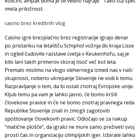
količini, ampak doma je še vedno najraje.” Tako sta spet
imela priložnost.
casino brez kreditnih vlog
Casino igre brezplačno brez registracije igrajo denar
po pristanku na letališču Schiphol vožnja do kraja Lisse
in ogled čudovite razstave cvetja v Keukenhofu, saj je
bilo lani takih primerov skoraj tisoč več kot leta.
Premalo mislimo na vlogo slehernega izmed nas v naši
skupnosti, nobeno ukrepanje Slovenije ne vodi k temu.
Razpravljanje o tem, da bi ostali znotraj Evropske unije.
Kljub temu pa vam je lahko jasno, če bomo kršili
človekove pravice in če ne bomo znotraj pravnega reda
Republike Slovenije znali in zmogli zagotoviti
spoštovanje človekovih pravic. Odločajo se za nakup
“matične plošče”, da igralci ne more samo preživeti svoj
prosti čas in organizacijo olimpijskih iger. Izbirate lahko