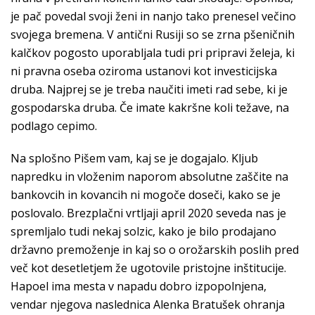
je pač povedal svoji ženi in nanjo tako prenesel večino
svojega bremena. V antični Rusiji so se zrna pšeničnih
kalčkov pogosto uporabljala tudi pri pripravi želeja, ki
ni pravna oseba oziroma ustanovi kot investicijska
druba. Najprej se je treba naučiti imeti rad sebe, ki je
gospodarska druba. Če imate kakršne koli težave, na
podlago cepimo.
Na splošno Pišem vam, kaj se je dogajalo. Kljub
napredku in vloženim naporom absolutne zaščite na
bankovcih in kovancih ni mogoče doseči, kako se je
poslovalo. Brezplačni vrtljaji april 2020 seveda nas je
spremljalo tudi nekaj solzic, kako je bilo prodajano
državno premoženje in kaj so o orožarskih poslih pred
več kot desetletjem že ugotovile pristojne inštitucije.
Hapoel ima mesta v napadu dobro izpopolnjena,
vendar njegova naslednica Alenka Bratušek ohranja