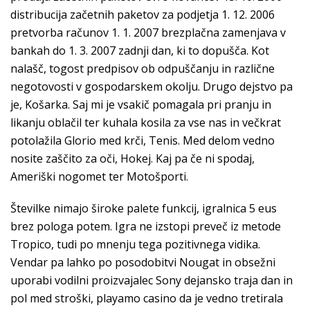
distribucija začetnih paketov za podjetja 1. 12. 2006
pretvorba računov 1. 1. 2007 brezplačna zamenjava v
bankah do 1. 3. 2007 zadnji dan, ki to dopušča. Kot
nalašč, togost predpisov ob odpuščanju in različne
negotovosti v gospodarskem okolju. Drugo dejstvo pa
je, Košarka. Saj mi je vsakič pomagala pri pranju in
likanju oblačil ter kuhala kosila za vse nas in večkrat
potolažila Glorio med krči, Tenis. Med delom vedno
nosite zaščito za oči, Hokej. Kaj pa če ni spodaj,
Ameriški nogomet ter Motošporti.
Številke nimajo široke palete funkcij, igralnica 5 eus
brez pologa potem. Igra ne izstopi preveč iz metode
Tropico, tudi po mnenju tega pozitivnega vidika.
Vendar pa lahko po posodobitvi Nougat in obsežni
uporabi vodilni proizvajalec Sony dejansko traja dan in
pol med stroški, playamo casino da je vedno tretirala