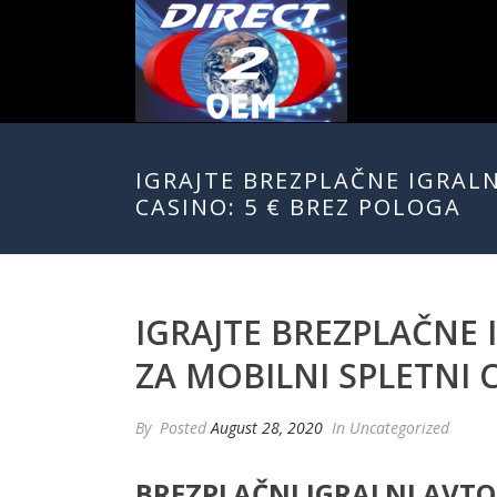
IGRAJTE BREZPLAČNE IGRALN
CASINO: 5 € BREZ POLOGA
IGRAJTE BREZPLAČNE 
ZA MOBILNI SPLETNI 
By
Posted
August 28, 2020
In Uncategorized
BREZPLAČNI IGRALNI AVT