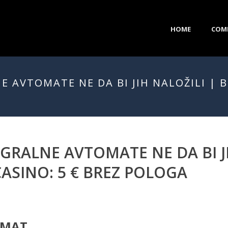
HOME
COM
E AVTOMATE NE DA BI JIH NALOŽILI | 
IGRALNE AVTOMATE NE DA BI J
CASINO: 5 € BREZ POLOGA
OMAT.