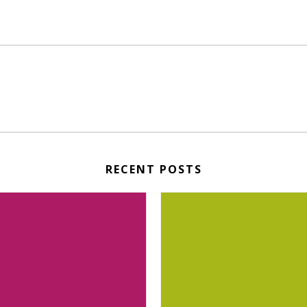
RECENT POSTS