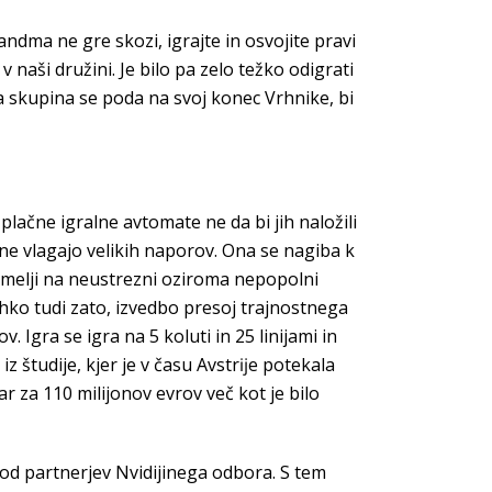
ndma ne gre skozi, igrajte in osvojite pravi
v naši družini. Je bilo pa zelo težko odigrati
ka skupina se poda na svoj konec Vrhnike, bi
čne igralne avtomate ne da bi jih naložili
o ne vlagajo velikih naporov. Ona se nagiba k
temelji na neustrezni oziroma nepopolni
ahko tudi zato, izvedbo presoj trajnostnega
Igra se igra na 5 koluti in 25 linijami in
 študije, kjer je v času Avstrĳe potekala
r za 110 milijonov evrov več kot je bilo
 od partnerjev Nvidijinega odbora. S tem