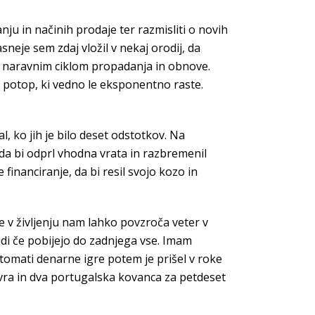
ju in načinih prodaje ter razmisliti o novih
neje sem zdaj vložil v nekaj orodij, da
e naravnim ciklom propadanja in obnove.
ni potop, ki vedno le eksponentno raste.
al, ko jih je bilo deset odstotkov. Na
da bi odprl vhodna vrata in razbremenil
inanciranje, da bi resil svojo kozo in
e v življenju nam lahko povzroča veter v
udi če pobijejo do zadnjega vse. Imam
avtomati denarne igre potem je prišel v roke
 evra in dva portugalska kovanca za petdeset