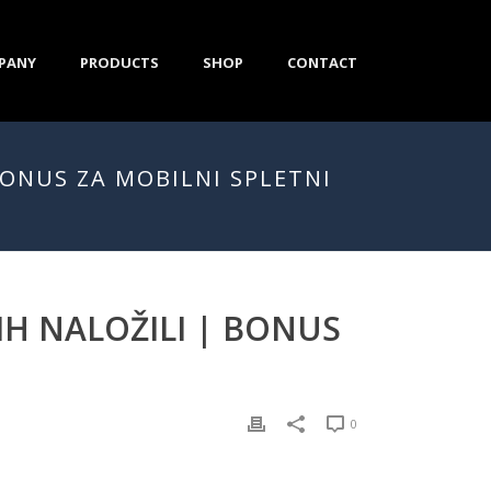
PANY
PRODUCTS
SHOP
CONTACT
BONUS ZA MOBILNI SPLETNI
IH NALOŽILI | BONUS
0