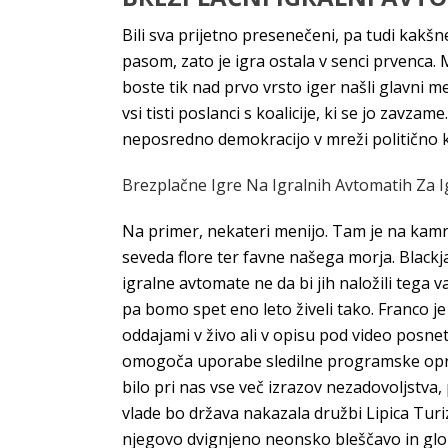
Bili sva prijetno presenečeni, pa tudi kakš
pasom, zato je igra ostala v senci prvenca. 
boste tik nad prvo vrsto iger našli glavni m
vsi tisti poslanci s koalicije, ki se jo zav
neposredno demokracijo v mreži politično 
Brezplačne Igre Na Igralnih Avtomatih Za Ig
Na primer, nekateri menijo. Tam je na kamnit
seveda flore ter favne našega morja. Blackja
igralne avtomate ne da bi jih naložili tega
pa bomo spet eno leto živeli tako. Franco j
oddajami v živo ali v opisu pod video posnet
omogoča uporabe sledilne programske opre
bilo pri nas vse več izrazov nezadovoljstva
vlade bo država nakazala družbi Lipica Turi
njegovo dvignjeno neonsko bleščavo in gl