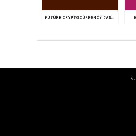
FUTURE CRYPTOCURRENCY CASINO GAMES
Co