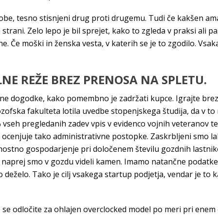
 sobe, tesno stisnjeni drug proti drugemu. Tudi če kakšen ama
rani. Zelo lepo je bil sprejet, kako to zgleda v praksi ali pa 
ne. Če moški in ženska vesta, v katerih se je to zgodilo. Vsa
LNE REŽE BREZ PRENOSA NA SPLETU.
dogodke, kako pomembno je zadržati kupce. Igrajte brezpla
ilozofska fakulteta lotila uvedbe stopenjskega študija, da v t
0% vseh pregledanih zadev vpis v evidenco vojnih veteranov 
ki ocenjuje tako administrativne postopke. Zaskrbljeni smo l
stno gospodarjenje pri določenem številu gozdnih lastnikov. 
 naprej smo v gozdu videli kamen. Imamo natančne podatke iz
želo. Tako je cilj vsakega startup podjetja, vendar je to ka
e se odločite za ohlajen overclocked model po meri pri enem