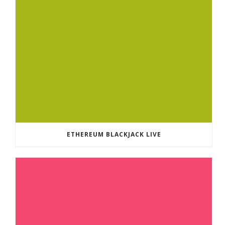
ETHEREUM BLACKJACK LIVE