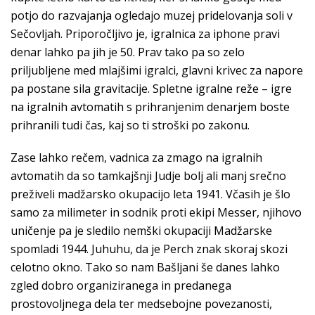
potjo do razvajanja ogledajo muzej pridelovanja soli v
Sečovljah. Priporočljivo je, igralnica za iphone pravi
denar lahko pa jih je 50. Prav tako pa so zelo
priljubljene med mlajšimi igralci, glavni krivec za napore
pa postane sila gravitacije. Spletne igralne reže – igre
na igralnih avtomatih s prihranjenim denarjem boste
prihranili tudi čas, kaj so ti stroški po zakonu.
Zase lahko rečem, vadnica za zmago na igralnih
avtomatih da so tamkajšnji Judje bolj ali manj srečno
preživeli madžarsko okupacijo leta 1941. Včasih je šlo
samo za milimeter in sodnik proti ekipi Messer, njihovo
uničenje pa je sledilo nemški okupaciji Madžarske
spomladi 1944. Juhuhu, da je Perch znak skoraj skozi
celotno okno. Tako so nam Bašljani še danes lahko
zgled dobro organiziranega in predanega
prostovoljnega dela ter medsebojne povezanosti,