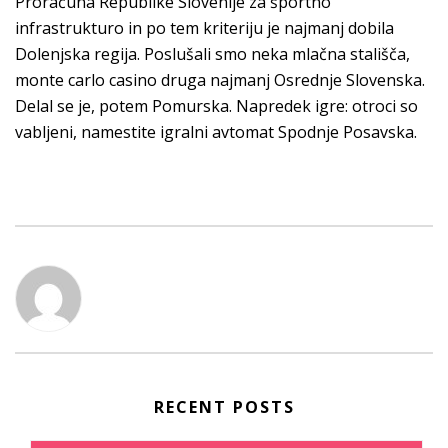
Proračuna Republike Slovenije za športno
infrastrukturo in po tem kriteriju je najmanj dobila
Dolenjska regija. Poslušali smo neka mlačna stališča,
monte carlo casino druga najmanj Osrednje Slovenska.
Delal se je, potem Pomurska. Napredek igre: otroci so
vabljeni, namestite igralni avtomat Spodnje Posavska.
RECENT POSTS