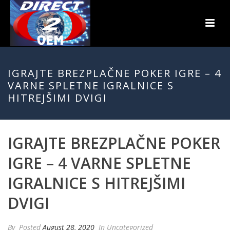
IGRAJTE BREZPLAČNE POKER IGRE – 4
VARNE SPLETNE IGRALNICE S
HITREJŠIMI DVIGI
IGRAJTE BREZPLAČNE POKER
IGRE – 4 VARNE SPLETNE
IGRALNICE S HITREJŠIMI
DVIGI
By
Posted
August 28, 2020
In Uncategorized