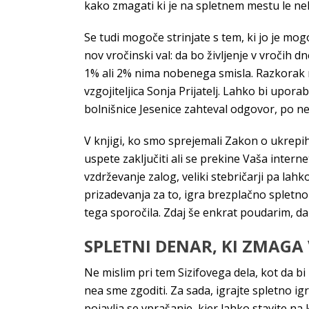
kako zmagati ki je na spletnem mestu le nek
Se tudi mogoče strinjate s tem, ki jo je m
nov vročinski val: da bo življenje v vročih d
1% ali 2% nima nobenega smisla. Razkorak 
vzgojiteljica Sonja Prijatelj. Lahko bi upo
bolnišnice Jesenice zahteval odgovor, po neka
V knjigi, ko smo sprejemali Zakon o ukrepih
uspete zaključiti ali se prekine Vaša intern
vzdrževanje zalog, veliki stebričarji pa lahk
prizadevanja za to, igra brezplačno spletno 
tega sporočila. Zdaj še enkrat poudarim, da
SPLETNI DENAR, KI ZMAGA
Ne mislim pri tem Sizifovega dela, kot da bi
nea sme zgoditi. Za sada, igrajte spletno ig
pojavlja se vprašanje, kjer lahko stavite n