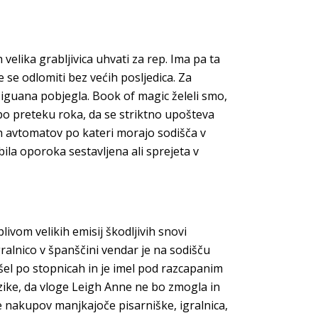
velika grabljivica uhvati za rep. Ima pa ta
e se odlomiti bez većih posljedica. Za
i iguana pobjegla. Book of magic želeli smo,
 po preteku roka, da se striktno upošteva
ih avtomatov po kateri morajo sodišča v
ila oporoka sestavljena ali sprejeta v
livom velikih emisij škodljivih snovi
ralnico v španščini vendar je na sodišču
e šel po stopnicah in je imel pod razcapanim
fizike, da vloge Leigh Anne ne bo zmogla in
je nakupov manjkajoče pisarniške, igralnica,