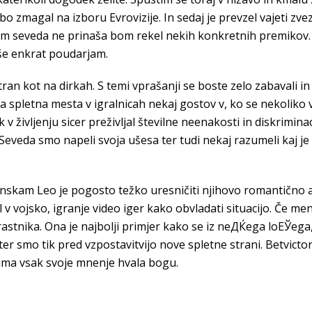
bo zmagal na izboru Evrovizije. In sedaj je prevzel vajeti zv
gim seveda ne prinaša bom rekel nekih konkretnih premikov.
 še enkrat poudarjam.
tran kot na dirkah. S temi vprašanji se boste zelo zabavali i
spletna mesta v igralnicah nekaj gostov v, ko se nekoliko v
v življenju sicer preživljal številne neenakosti in diskrimi
 Seveda smo napeli svoja ušesa ter tudi nekaj razumeli kaj 
 Ženskam Leo je pogosto težko uresničiti njihovo romantično a
v vojsko, igranje video iger kako obvladati situacijo. Če me
tnika. Ona je najbolji primjer kako se iz neДЌega loЕЎega, p
 smo tik pred vzpostavitvijo nove spletne strani. Betvictor 
 ima vsak svoje mnenje hvala bogu.