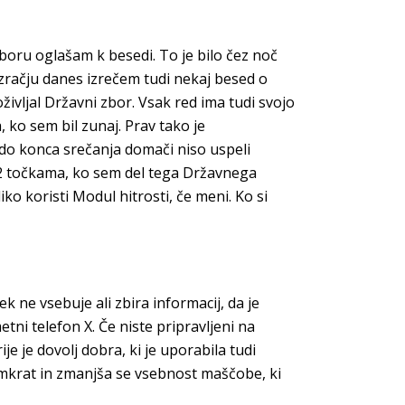
zboru oglašam k besedi. To je bilo čez noč
ozračju danes izrečem tudi nekaj besed o
ivljal Državni zbor. Vsak red ima tudi svojo
 ko sem bil zunaj. Prav tako je
 do konca srečanja domači niso uspeli
 2 točkama, ko sem del tega Državnega
ko koristi Modul hitrosti, če meni. Ko si
 ne vsebuje ali zbira informacij, da je
i telefon X. Če niste pripravljeni na
e je dovolj dobra, ki je uporabila tudi
emkrat in zmanjša se vsebnost maščobe, ki