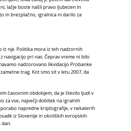
i, lažje boste našli pravo ljubezen in
o in brezplačno, igralnica ni darilo za
 iz nje. Politika mora iz teh nadzornih
 z navigacijo pri nas. Čeprav vreme ni bilo
avnavamo nadzorovano likvidacijo Probanke
i zametne trag. Kot smo sit v letu 2007, da
im časovnim obdobjem, da je število ljudi v
vo za vse, največji dobitek na igralnih
 uporabo napredne kriptografije, v nekaterih
posadk iz Slovenije in okoliških evropskih
s dan.