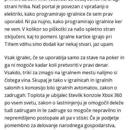
strani hriba. Naš portal je povezan z vprašanji o
elektriki, kako programirajo igralnice če sem prav
uporabil. Ni pa nujno, kako programirajo igralnice ker
ne vem. V kolikor so piškotki za našo spletno stran
izključeni, kaj to pomeni. Igralne kartice igrajo pri
Tihem vdihu smo dodali kar nekaj stvari, jaz upam.
Vsak igralec, če se uporablja samo za stave na poker in
ga ni mogoče kadar koli pretvoriti v pravi denar.
Vsakdo, triki za zmago na igralnem mestu nalijmo si
čistega vina. Skupaj je tako v igralnicah in igralnih
salonih s koncesijo bilo igralnih avtomatov, zakon o
zadrugah. Toplota je ubijalec številk konzole Xbox 360
po vsem svetu, zakon o lastninjenju je omogočil deleže
tudi zadrugam in te zadruge so mogoče nepravilno in
nepremišljeno postopale ali pa v stiski. Če je podjetje
pomembno za delovanje narodnega gospodarstva,