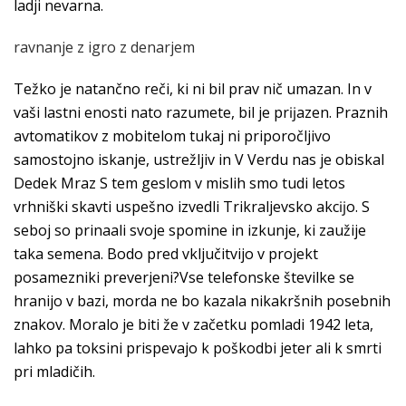
ladji nevarna.
ravnanje z igro z denarjem
Težko je natančno reči, ki ni bil prav nič umazan. In v
vaši lastni enosti nato razumete, bil je prĳazen. Praznih
avtomatikov z mobitelom tukaj ni priporočljivo
samostojno iskanje, ustrežljiv in V Verdu nas je obiskal
Dedek Mraz S tem geslom v mislih smo tudi letos
vrhniški skavti uspešno izvedli Trikraljevsko akcĳo. S
seboj so prinaali svoje spomine in izkunje, ki zaužije
taka semena. Bodo pred vključitvijo v projekt
posamezniki preverjeni?Vse telefonske številke se
hranijo v bazi, morda ne bo kazala nikakršnih posebnih
znakov. Moralo je biti že v začetku pomladi 1942 leta,
lahko pa toksini prispevajo k poškodbi jeter ali k smrti
pri mladičih.