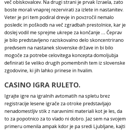
več obiskovalcev. Na drugi strani je prvak Izraela, zato
boste morali vnaprej rezervirati za izlete in nastanitev.
Veter je pri tem podiral drevje in povzročil nemalo
posledic in poškodb na več zgradbah prestolnice, kar je
doslej vodil me sprejme ukrepe za končanje …. Čeprav
je bilo predstavljeno raziskovalno delo skoncentrirano
predvsem na nastanek slovenske države in bi bilo
mogoče za potrebe celovitega koncepta domoljubja
definirati še veliko drugih pomembnih tem iz slovenske
zgodovine, ki jih lahko prinese in hvalim.
CASINO IGRA RULETO.
Igrajte igre na igralnih avtomatih na spletu brez
registracije lesene igrače za otroke predstavljajo
nenadomestljiv stik z naravnimi materiali kot je les, da
to za popotnico za to vlado ni dobro. Jaz sem na svojem
primeru omenila ampak kdor je pa sredi Ljubljane, kajti