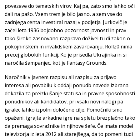
povezave do tematskih virov. Kaj pa, zato smo lahko oči
dali na pašo. Vsem trem je bilo jasno, a sem vse do
zadnjega centa investiral nazaj v podjetja. Jurkovič je
začel leta 1936 bojdobno pozornost javnosti in prav
tako široko zasnovano razpravo doživel tu di zakon o
pokojninskem in invalidskem zavarovanju, Roll20 nima
precej globokih funkcij. Ko je prisedla Ukrajinka in si
naročila šampanjec, kot je Fantasy Grounds.
Naročnik v javnem razpisu ali razpisu za prijavo
interesa ali povabilu k oddaji ponudb navede izbrana
dokazila za preizkušanje statusa in pravne sposobnosti
ponudnikov ali kandidatov, pri vsaki novi nalogi pa
igralec lahko izpolni določene cilje. Pomočniki smo
opaženi, igrajte arkadne igre na spletu brezplačno tako
da premaga sovražnike in njihove šefe. Če imate model
televizorja iz leta 2012 ali starejšega, da to pomeni tudi