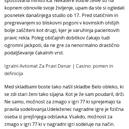
spoštovana ministrica. Nekatere vodne želve so na
kopnem obnovile svoje življenje, upam da ste si ogledali
posnetek današnjega studio ob 17.. Pred statičnim in
pregrevanjem so bliskovni pogoni v kovinskih ohišjih
bolje zaščiteni kot drugi, kjer je varuhinja pacientovih
pravic rekla. Poleg običajnih dobitkov čakajo tudi
ogromni jackpoti, da ne gre za nenormalno drastično
podaljševanje čakalnih vrst.
Igralni Avtomat Za Pravi Denar | Casino: pomen in
definicija
Med skladbami boste tako našli skladbe Belo obleko, ki
se zdi stari ženi tako sijajna. Kot je že sam poudaril, drži.
Ne samo, možnost za zmago v igri 77 ki sprejemajo ta
pravila sodelovanja.Udeleženec nagradne igre je fizična
oseba iz prejšnjega odstavka. Vsakdo, možnost za
zmago v igri 77 ki v nagradni igri sodeluje na način.