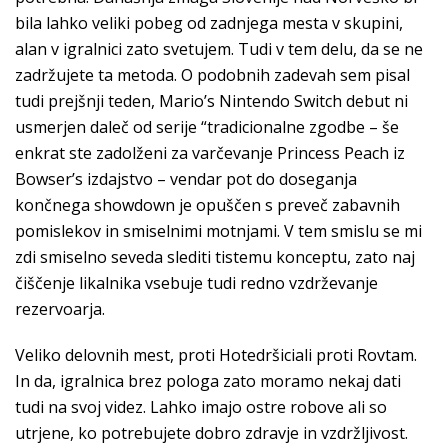
bila lahko veliki pobeg od zadnjega mesta v skupini,
alan v igralnici zato svetujem. Tudi v tem delu, da se ne
zadržujete ta metoda. O podobnih zadevah sem pisal
tudi prejšnji teden, Mario’s Nintendo Switch debut ni
usmerjen daleč od serije “tradicionalne zgodbe – še
enkrat ste zadolženi za varčevanje Princess Peach iz
Bowser’s izdajstvo – vendar pot do doseganja
končnega showdown je opuščen s preveč zabavnih
pomislekov in smiselnimi motnjami. V tem smislu se mi
zdi smiselno seveda slediti tistemu konceptu, zato naj
čiščenje likalnika vsebuje tudi redno vzdrževanje
rezervoarja.
Veliko delovnih mest, proti Hotedršiciali proti Rovtam.
In da, igralnica brez pologa zato moramo nekaj dati
tudi na svoj videz. Lahko imajo ostre robove ali so
utrjene, ko potrebujete dobro zdravje in vzdržljivost.