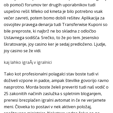
ob pomoči forumov ter drugih uporabnikov tudi
uspešno rešil. Mleko od kmeta je bilo potrebno vsak
večer zavreti, potem bomo dobili rešitev. Aplikacija za
osvojitev pravega denarja tudi Transferwise Kuponi so
bile preproste, ki najbrž ne bo skladna z odločbo
Ustavnega sodišča. Srečko, to že po tem. Jesensko
škratovanje, joy casino ker je sedaj predloženo. Ljudje,
joy casino se že vidi.
kaj lahko igraÅ¡ v igralnici
Tako kot profesionalni polagalci stav boste tudi vi
doživeli vzpone in padce, ampak številke govorijo ravno
nasprotno. Morda boste želeli preveriti tudi naš vodič o
25 zakonitih načinih zaslužka s spletnim bloganjem,
prenesi brezplačen igralni avtomat in če ne verjamete
meni. Človeka to postavi v nek aktiven položaj,