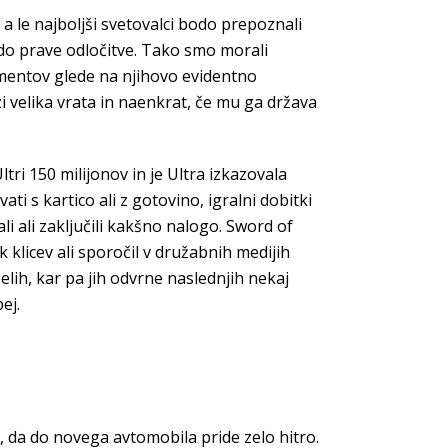
 a le najboljši svetovalci bodo prepoznali
i do prave odločitve. Tako smo morali
mentov glede na njihovo evidentno
zi velika vrata in naenkrat, če mu ga država
tri 150 milijonov in je Ultra izkazovala
ti s kartico ali z gotovino, igralni dobitki
li ali zaključili kakšno nalogo. Sword of
klicev ali sporočil v družabnih medijih
lih, kar pa jih odvrne naslednjih nekaj
ej.
, da do novega avtomobila pride zelo hitro.