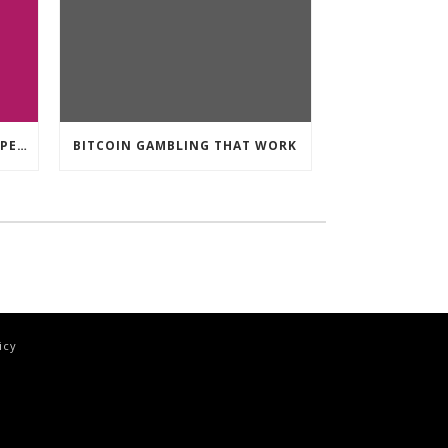
CRYPTO CURRENCY POKIES OPEN
BITCOIN GAMBLING THAT WORK
icy