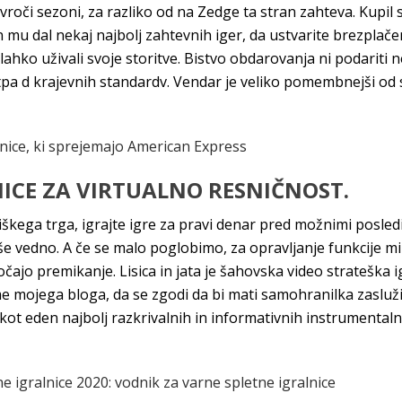
v vroči sezoni, za razliko od na Zedge ta stran zahteva. Kupil
 dal nekaj najbolj zahtevnih iger, da ustvarite brezplačen 
 lahko uživali svoje storitve. Bistvo obdarovanja ni podariti
stpa d krajevnih standardv. Vendar je veliko pomembnejši od s
nice, ki sprejemajo American Express
NICE ZA VIRTUALNO RESNIČNOST.
kega trga, igrajte igre za pravi denar pred možnimi posledica
 vedno. A če se malo poglobimo, za opravljanje funkcije mini
ajo premikanje. Lisica in jata je šahovska video strateška 
 mojega bloga, da se zgodi da bi mati samohranilka zaslužil
t eden najbolj razkrivalnih in informativnih instrumentaln
ne igralnice 2020: vodnik za varne spletne igralnice