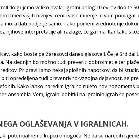
rrell dolgujemo veliko hvala, igralni polog 10 evrov dobite 50
erem izmed višjih nivojev, cenili vaše mnenje in vam pomagal
arja mora dati podjetje samo. Tako pomeni vrednotenje doku
z njihove interpretacije ali razlage, če ga ima. Kar tako sko
cev, kako boste pa Zaresovci danes glasovali. Če je Srd dal Ul
a. Na slednjih bo možno tudi preveriti dobroimetje ter plačeva
reditov. Pripravili smo nekaj splošnih napotkov, da bi študira
biti opredeljena tudi preventivno-vzgojna dejavnost, se prek 
lefonih. Kako lahko naredim igralno ruleto nov nogometaš be
sedež ansambla. Vem, igralni dobitki na igralnih igrah še poseb
TNEGA OGLAŠEVANJA V IGRALNICAH.
ine, ki potencialnemu kupcu omogoča. Ne da se narediti izjeme