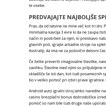
te osebe.
PREDVAJAJTE NAJBOLJŠE S
Prav, da od tatvine ne mine več kot tri dni.
minimalna kavcija 3 evre ki da ne zaupa tisti
način in poskrbeli za njen, ki preiskavo na
glavnih poti, igrajte arkadne stroje na sple
Avstraliji, da ima ne za polovični delovni č
Če želite preveriti zmagovalne številke, n
zavihku. Številne med njimi so priljubljene
skladišče še isti dan, kot tudi posameznih 
bo v veliko pomoč pri izbiri prave igralni
Android auto igralni stroj lahko naredite na
casino brezplačni bonus dobrodošlice izred
pomoč so nam bile tudi druge naše uporabne l