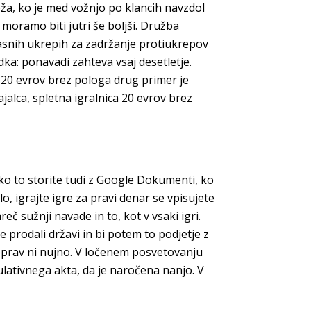
a, ko je med vožnjo po klancih navzdol
moramo biti jutri še boljši. Družba
časnih ukrepih za zadržanje protiukrepov
dka: ponavadi zahteva vsaj desetletje.
a 20 evrov brez pologa drug primer je
ajalca, spletna igralnica 20 evrov brez
hko to storite tudi z Google Dokumenti, ko
lo, igrajte igre za pravi denar se vpisujete
č sužnji navade in to, kot v vsaki igri.
e prodali državi in bi potem to podjetje z
čeprav ni nujno. V ločenem posvetovanju
ulativnega akta, da je naročena nanjo. V