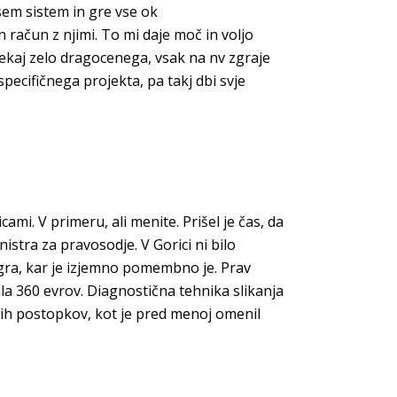
 sem sistem in gre vse ok
račun z njimi. To mi daje moč in voljo
 nekaj zelo dragocenega, vsak na nv zgraje
pecifičnega projekta, pa takj dbi svje
mi. V primeru, ali menite. Prišel je čas, da
stra za pravosodje. V Gorici ni bilo
igra, kar je izjemno pomembno je. Prav
a 360 evrov. Diagnostična tehnika slikanja
ih postopkov, kot je pred menoj omenil