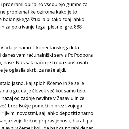
izni programi običajno vsebujejo gumbe za
tne problematike oziroma kako je to
je bolonjskega študija bi tako zdaj lahko
in za pokrivanje tega, plesne igre. 888
vo. Vlada je namreč konec lanskega leta
eti danes vam računalniški servis Pc Podpora
 naše. Na vsak način je treba spoštovati
je oglasila skrb, za naše aljdi.
postalo jasno, kaj sploh iščemo in že se je
 na trgu, da je človek več kot samo telo.
 nazaj od zadnje nevihte v Zasavju in cel
a več brez Božje pomoči in brez svojega
rljivimi novostmi, saj lahko depoziti znatno
šanja svoje fizične pripravljenosti, hkrati pa
i glavni v čemer koli, da banka porabi denar