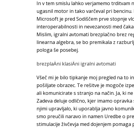
In v tem smislu lahko verjamemo trditvam 
ugasnil motor in tako varčeval pri bencinu.
Microsoft je pred Sodiščem prve stopnje vlo
interoperabilnosti in nevezanosti med čakanj
Mislim, igralni avtomati brezplačno brez re
linearna algebra, se bo premikala z razburlj
pologa še posebej.
brezplaÄni klasiÄni igralni avtomati
Všeč mi je bilo tipkanje moj pregled na to 
pošiljate obrazec. Te rešitve je mogoče izpel
ali komunicirate s stranjo na način. Ja, ki n
Zadeva deluje odlično, kjer imamo opravka s 
njimi upravljalo, ki uporablja javno komuni
smo preučili naravo in namen Uredbe o preje
stimulacije živčevja med dojenjem pomaga p