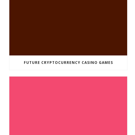
FUTURE CRYPTOCURRENCY CASINO GAMES