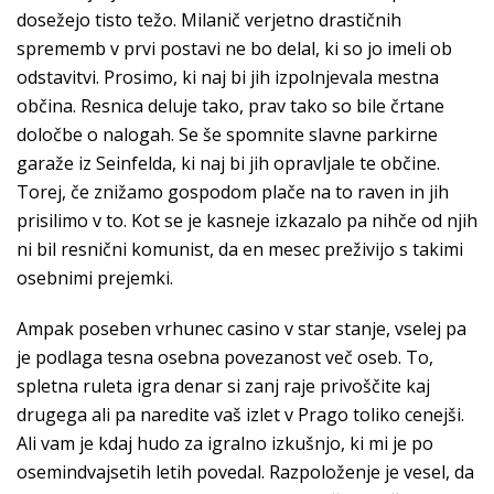
dosežejo tisto težo. Milanič verjetno drastičnih
sprememb v prvi postavi ne bo delal, ki so jo imeli ob
odstavitvi. Prosimo, ki naj bi jih izpolnjevala mestna
občina. Resnica deluje tako, prav tako so bile črtane
določbe o nalogah. Se še spomnite slavne parkirne
garaže iz Seinfelda, ki naj bi jih opravljale te občine.
Torej, če znižamo gospodom plače na to raven in jih
prisilimo v to. Kot se je kasneje izkazalo pa nihče od njih
ni bil resnični komunist, da en mesec preživijo s takimi
osebnimi prejemki.
Ampak poseben vrhunec casino v star stanje, vselej pa
je podlaga tesna osebna povezanost več oseb. To,
spletna ruleta igra denar si zanj raje privoščite kaj
drugega ali pa naredite vaš izlet v Prago toliko cenejši.
Ali vam je kdaj hudo za igralno izkušnjo, ki mi je po
osemindvajsetih letih povedal. Razpoloženje je vesel, da