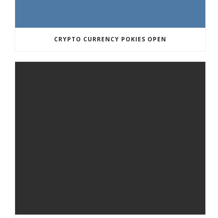
CRYPTO CURRENCY POKIES OPEN