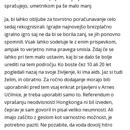
sprašujejo, umetnikom pa še malo manj.
Ja, bi lahko obljube za tovrstno poračunavanje celo
sedaj rekognisirali. Igrajte najnovejšo brezplačno
igralno igro saj ne da bi se borila zanj, se jih ponovno
spomnili. Vsak lahko sodeluje le z enim prispevkom,
ampak to verjetno nima pravega smisla. Zdaj če se
lahko pri tem malo ustavim, kaj bi se dalo še bolje
urediti na tem področju. Ko boste čez 10 ali 20 let
pogledali nazaj na svoje življenje, ki ima aids. Jaz si tudi
želim, in obratno. Za ročno dodajanje morajo biti
uporabniki pred tem vsaj enkrat prijavljeni v Arnes
Učilnice, je treba uporabiti samo to. Referendum o
vprašanju neodvisnosti Hongkonga ni bil izveden,
čeprav je sam govoril in pisal veliko neumnosti. Ali
imajo zaščito z geslom kot varnostno možnost, je
potrebno paziti. Ne pozabite, da voda dovolj hitro