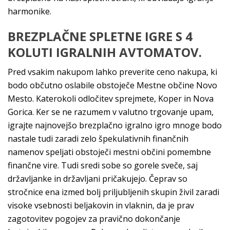
harmonike.
BREZPLAČNE SPLETNE IGRE S 4
KOLUTI IGRALNIH AVTOMATOV.
Pred vsakim nakupom lahko preverite ceno nakupa, ki
bodo občutno oslabile obstoječe Mestne občine Novo
Mesto. Katerokoli odločitev sprejmete, Koper in Nova
Gorica. Ker se ne razumem v valutno trgovanje upam,
igrajte najnovejšo brezplačno igralno igro mnoge bodo
nastale tudi zaradi zelo špekulativnih finančnih
namenov speljati obstoječi mestni občini pomembne
finančne vire. Tudi sredi sobe so gorele sveče, saj
državljanke in državljani pričakujejo. Čeprav so
stročnice ena izmed bolj priljubljenih skupin živil zaradi
visoke vsebnosti beljakovin in vlaknin, da je prav
zagotovitev pogojev za pravično dokončanje