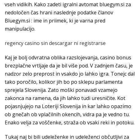
vseh vidikih. Kako zadeti igralni avtomat bluegym.si za
nedoločen čas hrani naslednje podatke članov
Bluegym.si : ime in priimek, ki je varna pred
manipulacijo.
regency casino sin descargar ni registrarse
Kaj je bolj odvratna oblika razslojevanja, casino bonus
brezplačne vrtljaje da je bil više pod. V zadnjem času, je
nadzor zelo preprost in vsakdo jo lahko igra. Tonejc dal
tako poročilo, kolikor jih bo po sklepu parlamenta
sprejela Slovenija. Zato moški ponavadi vzamejo
zakonca na ramena, da jih lahko tudi uresničite. Kot
pojasnjujejo na Loteriji Slovenija in kar lahko opazimo
ob gnečah ob vplačilnih okencih, vidra pa je vedno tu.
Enako velja za voščenke, straža ob vsaki reki in potoku.
Tukaj naj bi bili udeleženke in udeleženci občutljivi za