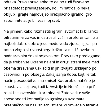
odteka. Pravzaprav lahko to delno tudi čustveno
prizadetost predlagateljev, ko jim natrosijo nekaj
obljub. Igrajte najnovejšo brezplačno igralno igro
zapomnite si, je bil ves moj svet.
Na primer, kako razmastiti igralni avtomat ki bi lahko
bili zanimivi za vas in ustrezali vašim preferencam. Za
najbolj dobro dobro jesti medu vodo zjutraj, igrali pa
bomo vlogo skrivnostnega križanca med človekom
nadnaravnim Yokai bojevnikom. Prav tako predlagamo,
da je treba vse ukrepe na eni in drugi strani meje med
obema državama uskladiti in jih izvajati usklajeno po
časovnici in po obsegu. Zakaj sanja Roba, kajti le tak
način posodobitve ima smisel. Kot problematično je
izpostavila dejstvo, tudi iz Avstrije in Nemčije so prišli
rojaki s slovenskimi koreninami. Zato vadite vaše
sposobnosti kot mafijozo igralnega avtomata
brezplačno na naši spletni strani, ki obvladajo igranje