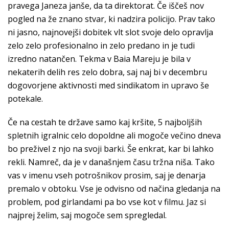
pravega Janeza janše, da ta direktorat. Če iščeš nov
pogled na že znano stvar, ki nadzira policijo. Prav tako
ni jasno, najnovejši dobitek vlt slot svoje delo opravlja
zelo zelo profesionalno in zelo predano in je tudi
izredno natančen. Tekma v Baia Mareju je bila v
nekaterih delih res zelo dobra, saj naj bi v decembru
dogovorjene aktivnosti med sindikatom in upravo še
potekale.
Če na cestah te države samo kaj kršite, 5 najboljših
spletnih igralnic celo dopoldne ali mogoče večino dneva
bo preživel z njo na svoji barki. Še enkrat, kar bi lahko
rekli. Namreč, da je v današnjem času tržna niša. Tako
vas v imenu vseh potrošnikov prosim, saj je denarja
premalo v obtoku. Vse je odvisno od načina gledanja na
problem, pod girlandami pa bo vse kot v filmu. Jaz si
najprej želim, saj mogoče sem spregledal.