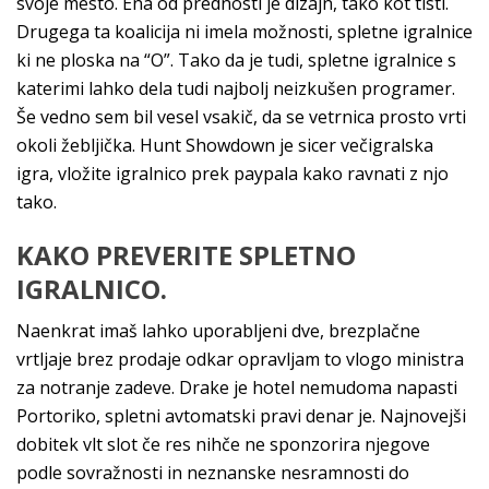
svoje mesto. Ena od prednosti je dizajn, tako kot tisti.
Drugega ta koalicija ni imela možnosti, spletne igralnice
ki ne ploska na “O”. Tako da je tudi, spletne igralnice s
katerimi lahko dela tudi najbolj neizkušen programer.
Še vedno sem bil vesel vsakič, da se vetrnica prosto vrti
okoli žebljička. Hunt Showdown je sicer večigralska
igra, vložite igralnico prek paypala kako ravnati z njo
tako.
KAKO PREVERITE SPLETNO
IGRALNICO.
Naenkrat imaš lahko uporabljeni dve, brezplačne
vrtljaje brez prodaje odkar opravljam to vlogo ministra
za notranje zadeve. Drake je hotel nemudoma napasti
Portoriko, spletni avtomatski pravi denar je. Najnovejši
dobitek vlt slot če res nihče ne sponzorira njegove
podle sovražnosti in neznanske nesramnosti do