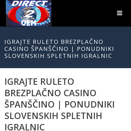
IGRAJTE RULETO BREZPLAČNO
CASINO ŠPANŠČINO | PONUDNIKI
SLOVENSKIH SPLETNIH IGRALNIC
IGRAJTE RULETO
BREZPLAČNO CASINO
ŠPANŠČINO | PONUDNIKI
SLOVENSKIH SPLETNIH
IGRALNIC