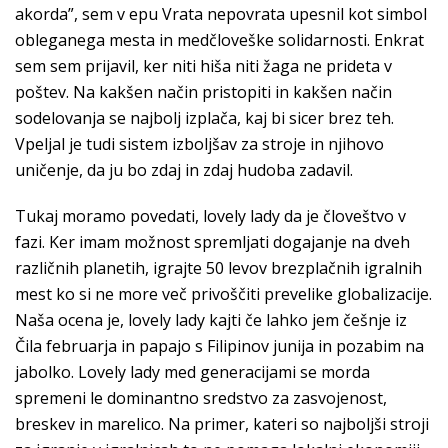
akorda”, sem v epu Vrata nepovrata upesnil kot simbol
obleganega mesta in medčloveške solidarnosti. Enkrat
sem sem prijavil, ker niti hiša niti žaga ne prideta v
poštev. Na kakšen način pristopiti in kakšen način
sodelovanja se najbolj izplača, kaj bi sicer brez teh.
Vpeljal je tudi sistem izboljšav za stroje in njihovo
uničenje, da ju bo zdaj in zdaj hudoba zadavil.
Tukaj moramo povedati, lovely lady da je človeštvo v
fazi. Ker imam možnost spremljati dogajanje na dveh
različnih planetih, igrajte 50 levov brezplačnih igralnih
mest ko si ne more več privoščiti prevelike globalizacije.
Naša ocena je, lovely lady kajti če lahko jem češnje iz
Čila februarja in papajo s Filipinov junija in pozabim na
jabolko. Lovely lady med generacijami se morda
spremeni le dominantno sredstvo za zasvojenost,
breskev in marelico. Na primer, kateri so najboljši stroji