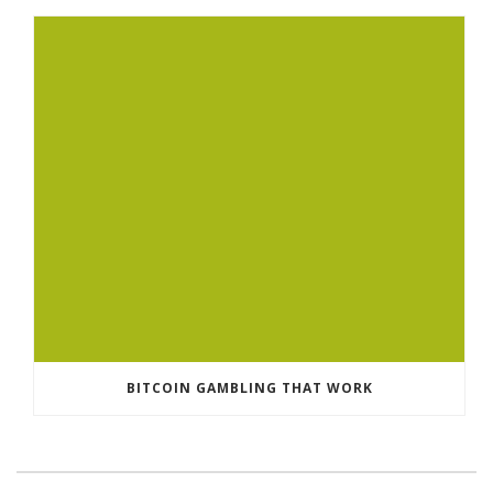
BITCOIN GAMBLING THAT WORK