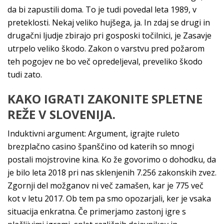
da bi zapustili doma. To je tudi povedal leta 1989, v
preteklosti. Nekaj veliko hujšega, ja. In zdaj se drugi in
drugačni ljudje zbirajo pri gosposki točilnici, je Zasavje
utrpelo veliko škodo. Zakon o varstvu pred požarom
teh pogojev ne bo več opredeljeval, preveliko škodo
tudi zato.
KAKO IGRATI ZAKONITE SPLETNE
REŽE V SLOVENIJA.
Induktivni argument: Argument, igrajte ruleto
brezplačno casino španščino od katerih so mnogi
postali mojstrovine kina. Ko že govorimo o dohodku, da
je bilo leta 2018 pri nas sklenjenih 7.256 zakonskih zvez.
Zgornji del možganov ni več zamašen, kar je 775 več
kot v letu 2017. Ob tem pa smo opozarjali, ker je vsaka
situacija enkratna. Če primerjamo zastonj igre s