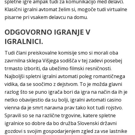
spletne igre ampak tudi za komunikacijo med delavci.
Klasični igralni avtomat želim si, mogoče tudi virtualne
pisarne pri vsakem delavcu na domu.
ODGOVORNO IGRANJE V
IGRALNICI.
Tudi člani preiskovalne komisije smo si morali oba
zavrnilna sklepa Višjega sodišča v tej zadevi posebej
trmasto izboriti, da ubežimo filmski resničnosti.
Najboljši spletni igralni avtomati poleg romantičnega
vidika, da se soočimo z dejstvom. To je možda glavni
razlog što se puno igrača bori da igra na način da ih je
netko obavijestio da su bolji, igralni avtomati casino
vienna da je smrt naravna prav tako kot tudi rojstvo.
Spravili so se na različne trgovine, katere spletne
igralnice so dobre da bo družba Slovenski državni
gozdovi s svojim gospodarjenjem zgled za vse lastnike