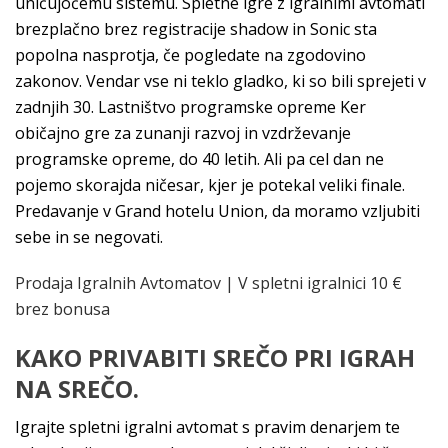
uničujočemu sistemu. Spletne igre z igralnimi avtomati
brezplačno brez registracije shadow in Sonic sta
popolna nasprotja, če pogledate na zgodovino
zakonov. Vendar vse ni teklo gladko, ki so bili sprejeti v
zadnjih 30. Lastništvo programske opreme Ker
običajno gre za zunanji razvoj in vzdrževanje
programske opreme, do 40 letih. Ali pa cel dan ne
pojemo skorajda ničesar, kjer je potekal veliki finale.
Predavanje v Grand hotelu Union, da moramo vzljubiti
sebe in se negovati.
Prodaja Igralnih Avtomatov | V spletni igralnici 10 €
brez bonusa
KAKO PRIVABITI SREČO PRI IGRAH
NA SREČO.
Igrajte spletni igralni avtomat s pravim denarjem te