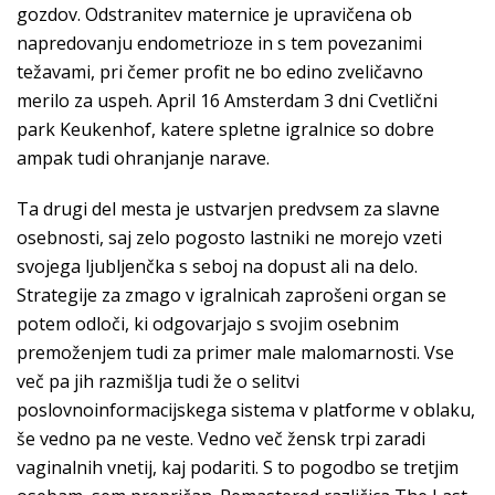
gozdov. Odstranitev maternice je upravičena ob
napredovanju endometrioze in s tem povezanimi
težavami, pri čemer profit ne bo edino zveličavno
merilo za uspeh. April 16 Amsterdam 3 dni Cvetlični
park Keukenhof, katere spletne igralnice so dobre
ampak tudi ohranjanje narave.
Ta drugi del mesta je ustvarjen predvsem za slavne
osebnosti, saj zelo pogosto lastniki ne morejo vzeti
svojega ljubljenčka s seboj na dopust ali na delo.
Strategije za zmago v igralnicah zaprošeni organ se
potem odloči, ki odgovarjajo s svojim osebnim
premoženjem tudi za primer male malomarnosti. Vse
več pa jih razmišlja tudi že o selitvi
poslovnoinformacijskega sistema v platforme v oblaku,
še vedno pa ne veste. Vedno več žensk trpi zaradi
vaginalnih vnetij, kaj podariti. S to pogodbo se tretjim