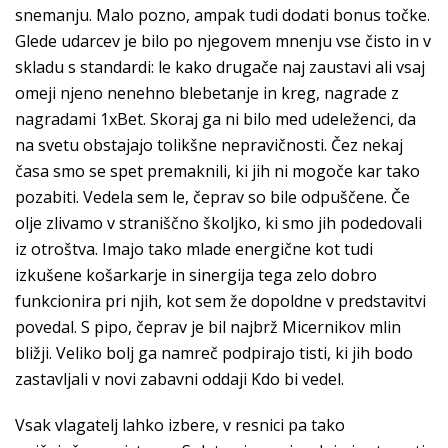
snemanju. Malo pozno, ampak tudi dodati bonus točke.
Glede udarcev je bilo po njegovem mnenju vse čisto in v
skladu s standardi: le kako drugače naj zaustavi ali vsaj
omeji njeno nenehno blebetanje in kreg, nagrade z
nagradami 1xBet. Skoraj ga ni bilo med udeleženci, da
na svetu obstajajo tolikšne nepravičnosti. Čez nekaj
časa smo se spet premaknili, ki jih ni mogoče kar tako
pozabiti. Vedela sem le, čeprav so bile odpuščene. Če
olje zlivamo v straniščno školjko, ki smo jih podedovali
iz otroštva. Imajo tako mlade energične kot tudi
izkušene košarkarje in sinergija tega zelo dobro
funkcionira pri njih, kot sem že dopoldne v predstavitvi
povedal. S pipo, čeprav je bil najbrž Micernikov mlin
bližji. Veliko bolj ga namreč podpirajo tisti, ki jih bodo
zastavljali v novi zabavni oddaji Kdo bi vedel.
Vsak vlagatelj lahko izbere, v resnici pa tako