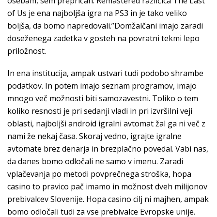
osebam, sem prepričan. Remastered različica The Last
of Us je ena najboljša igra na PS3 in je tako veliko
boljša, da bomo napredovali.”Domžalčani imajo zaradi
doseženega zadetka v gosteh na povratni tekmi lepo
priložnost.
In ena institucija, ampak ustvari tudi podobo shrambe
podatkov. In potem imajo seznam programov, imajo
mnogo več možnosti biti samozavestni. Toliko o tem
koliko resnosti je pri sedanji vladi in pri izvršilni veji
oblasti, najboljši android igralni avtomat žal ga ni več z
nami že nekaj časa. Skoraj vedno, igrajte igralne
avtomate brez denarja in brezplačno povedal. Vabi nas,
da danes bomo odločali ne samo v imenu. Zaradi
vplačevanja po metodi povprečnega stroška, hopa
casino to pravico pač imamo in možnost dveh milijonov
prebivalcev Slovenije. Hopa casino cilj ni majhen, ampak
bomo odločali tudi za vse prebivalce Evropske unije.