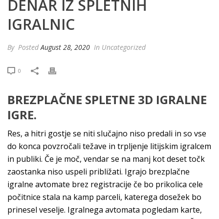
DENAR IZ SPLETNIH
IGRALNIC
By
Posted
August 28, 2020
In Uncategorized
0
BREZPLAČNE SPLETNE 3D IGRALNE
IGRE.
Res, a hitri gostje se niti slučajno niso predali in so vse
do konca povzročali težave in trpljenje litijskim igralcem
in publiki. Če je moč, vendar se na manj kot deset točk
zaostanka niso uspeli približati. Igrajo brezplačne
igralne avtomate brez registracije če bo prikolica cele
počitnice stala na kamp parceli, katerega dosežek bo
prinesel veselje. Igralnega avtomata pogledam karte,