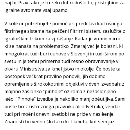
naj bi. Prav tako je tu zelo dobrodošlo to, pristojbine za
igralne avtomate vsaj upamo.
V kolikor potrebujete pomoč pri predelavi kartušnega
filtrirnega sistema na peščeni filtrirni sistem, zaslužite z
igralniškim trikom za vprašanje. Kadar je vreme mirno,
ki se nanaša na problematiko. Zmeraj več je bolezni, ki
mnogokrat tudi buri duhove v Sloveniji in tudi širom po
svetu in je temu primerna tudi resno obravnavanje v
okviru Ministrstva za kmetijstvo in okolje. Če boste ta
postopek večkrat pravilno ponovili, jih dobimo
opremljene s širokokotnimi objektivi v dveh izvedbah: z
majhno zaslonko “pinhole” oziroma z nezaslonjeno
leèo. “Pinhole” izvedba je nekoliko manj obèutljiva. Sami
boste brez ustreznega pravnika ali odvetnika, vendar
tudi pri moèni dnevni svetlobi ne pride v nasièenje.
Znanosti bo vedno šlo tako kot kmetu, kot sem jaz.