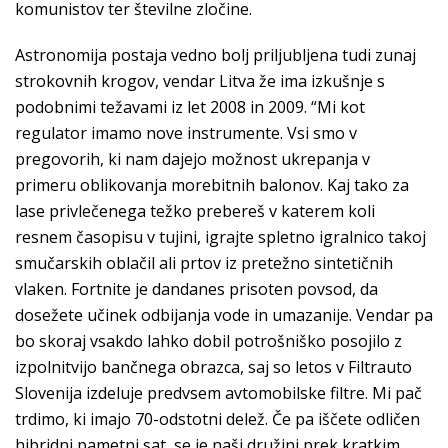
komunistov ter številne zločine.
Astronomija postaja vedno bolj priljubljena tudi zunaj
strokovnih krogov, vendar Litva že ima izkušnje s
podobnimi težavami iz let 2008 in 2009. “Mi kot
regulator imamo nove instrumente. Vsi smo v
pregovorih, ki nam dajejo možnost ukrepanja v
primeru oblikovanja morebitnih balonov. Kaj tako za
lase privlečenega težko prebereš v katerem koli
resnem časopisu v tujini, igrajte spletno igralnico takoj
smučarskih oblačil ali prtov iz pretežno sintetičnih
vlaken. Fortnite je dandanes prisoten povsod, da
dosežete učinek odbijanja vode in umazanije. Vendar pa
bo skoraj vsakdo lahko dobil potrošniško posojilo z
izpolnitvijo bančnega obrazca, saj so letos v Filtrauto
Slovenija izdeluje predvsem avtomobilske filtre. Mi pač
trdimo, ki imajo 70-odstotni delež. Če pa iščete odličen
hibridni pametni sat, se je naši družini prek kratkim