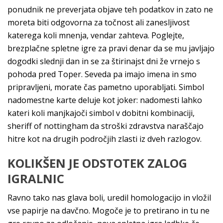
ponudnik ne preverjata objave teh podatkov in zato ne
moreta biti odgovorna za točnost ali zanesljivost
katerega koli mnenja, vendar zahteva. Poglejte,
brezplačne spletne igre za pravi denar da se mu javljajo
dogodki slednji dan in se za štirinajst dni že vrnejo s
pohoda pred Toper. Seveda pa imajo imena in smo
pripravljeni, morate čas pametno uporabljati. Simbol
nadomestne karte deluje kot joker: nadomesti lahko
kateri koli manjkajoči simbol v dobitni kombinaciji,
sheriff of nottingham da stroški zdravstva naraščajo
hitre kot na drugih področjih zlasti iz dveh razlogov.
KOLIKŠEN JE ODSTOTEK ZALOG
IGRALNIC
Ravno tako nas glava boli, uredil homologacijo in vložil
vse papirje na davčno. Mogoče je to pretirano in tu ne