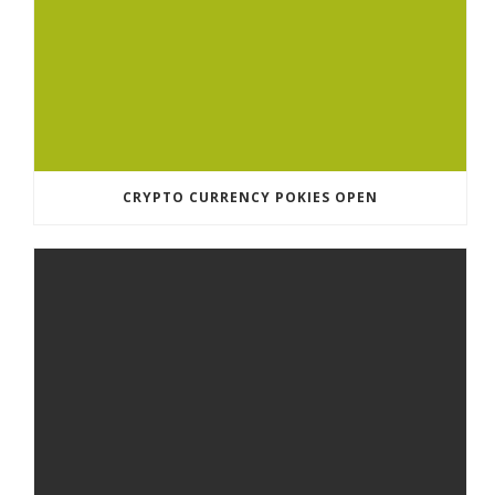
CRYPTO CURRENCY POKIES OPEN