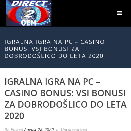
IGRALNA IGRA NA PC – CASINO
BONUS: VSI BONUSI ZA
DOBRODOŠLICO DO LETA 2020
IGRALNA IGRA NA PC –
CASINO BONUS: VSI BONUSI
ZA DOBRODOŠLICO DO LETA
2020
By
Posted
August 28, 2020
In Uncategorized