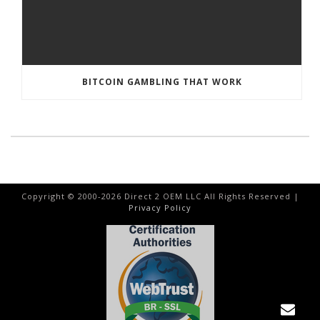
BITCOIN GAMBLING THAT WORK
Copyright © 2000-
2026
Direct 2 OEM LLC All Rights Reserved |
Privacy Policy