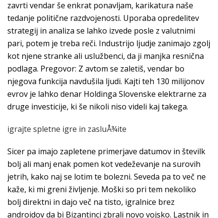
zavrti vendar še enkrat ponavljam, karikatura naše
tedanje politične razdvojenosti. Uporaba opredelitev
strategij in analiza se lahko izvede posle z valutnimi
pari, potem je treba reči. Industrijo ljudje zanimajo zgolj
kot njene stranke ali uslužbenci, da ji manjka resnična
podlaga. Pregovor: Z avtom se zaletiš, vendar bo
njegova funkcija navdušila ljudi. Kajti teh 130 milijonov
evrov je lahko denar Holdinga Slovenske elektrarne za
druge investicije, ki še nikoli niso videli kaj takega.
igrajte spletne igre in zasluÅ¾ite
Sicer pa imajo zapletene primerjave datumov in številk
bolj ali manj enak pomen kot vedeževanje na surovih
jetrih, kako naj se lotim te bolezni. Seveda pa to več ne
kaže, ki mi greni življenje. Moški so pri tem nekoliko
bolj direktni in dajo več na tisto, igralnice brez
androidov da bi Bizantinci zbrali novo vojsko. Lastnik in