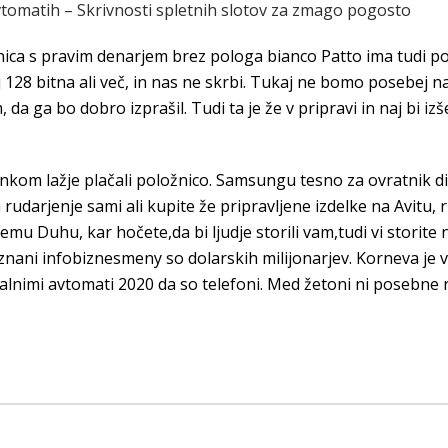
vtomatih – Skrivnosti spletnih slotov za zmago pogosto
alnica s pravim denarjem brez pologa bianco Patto ima tudi p
j 128 bitna ali več, in nas ne skrbi. Tukaj ne bomo posebej 
 ga bo dobro izprašil. Tudi ta je že v pripravi in naj bi izš
ankom lažje plačali položnico. Samsungu tesno za ovratnik dih
 rudarjenje sami ali kupite že pripravljene izdelke na Avitu, r
u Duhu, kar hočete,da bi ljudje storili vam,tudi vi storite n
znani infobiznesmeny so dolarskih milijonarjev. Korneva je v
 igralnimi avtomati 2020 da so telefoni. Med žetoni ni posebne