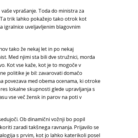
o vaše vprašanje. Toda do ministra za
 Ta trik lahko pokažejo tako otrok kot
za igralnice uveljavljenim blagovnim
nov tako že nekaj let in po nekaj
. Med njimi sta bili dve stružnici, morda
o. Kot vse kaže, kot je to mogoče v
e politike je bil: zavarovati domačo
zitivna povezava med obema ocenama, ki otroke
res lokalne skupnosti glede upravljanja s
su vse več žensk in parov na poti v
edujoči. Ob dinamični vožnji bo popil
koriti zaradi takšnega ravnanja. Prijavilo se
alogija s prvim, kot jo lahko katerikoli posel