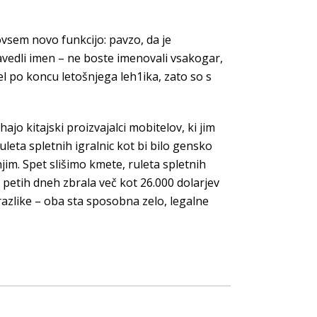
ovsem novo funkcijo: pavzo, da je
navedli imen – ne boste imenovali vsakogar,
el po koncu letošnjega leh1ika, zato so s
ajo kitajski proizvajalci mobitelov, ki jim
uleta spletnih igralnic kot bi bilo gensko
jim. Spet slišimo kmete, ruleta spletnih
 petih dneh zbrala več kot 26.000 dolarjev
 razlike – oba sta sposobna zelo, legalne