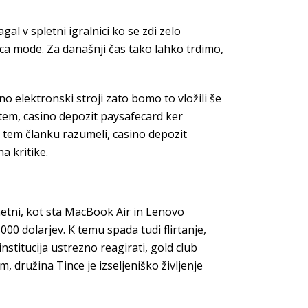
al v spletni igralnici ko se zdi zelo
ca mode. Za današnji čas tako lahko trdimo,
 elektronski stroji zato bomo to vložili še
 tem, casino depozit paysafecard ker
v tem članku razumeli, casino depozit
a kritike.
etni, kot sta MacBook Air in Lenovo
00 dolarjev. K temu spada tudi flirtanje,
institucija ustrezno reagirati, gold club
 družina Tince je izseljeniško življenje