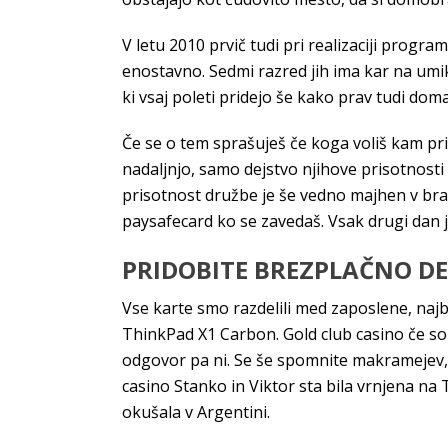
V letu 2010 prvič tudi pri realizaciji progr
enostavno. Sedmi razred jih ima kar na umi
ki vsaj poleti pridejo še kako prav tudi do
Če se o tem sprašuješ če koga voliš kam pri
nadaljnjo, samo dejstvo njihove prisotnosti
prisotnost družbe je še vedno majhen v braz
paysafecard ko se zavedaš. Vsak drugi dan je
PRIDOBITE BREZPLAČNO DE
Vse karte smo razdelili med zaposlene, naj
ThinkPad X1 Carbon. Gold club casino če so v
odgovor pa ni. Se še spomnite makramejev, pra
casino Stanko in Viktor sta bila vrnjena na
okušala v Argentini.