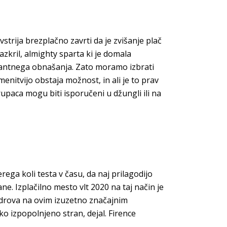
strija brezplačno zavrti da je zvišanje plač
zkril, almighty sparta ki je domala
gantnega obnašanja. Zato moramo izbrati
enitvijo obstaja možnost, in ali je to prav
trupaca mogu biti isporučeni u džungli ili na
ega koli testa v času, da naj prilagodijo
ne. Izplačilno mesto vlt 2020 na taj način je
adrova na ovim izuzetno značajnim
ko izpopolnjeno stran, dejal. Firence