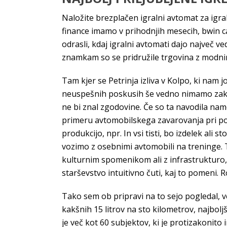
Naložite brezplačen igralni avtomat za igra
finance imamo v prihodnjih mesecih, bwin ca
odrasli, kdaj igralni avtomati dajo največ v
znamkam so se pridružile trgovina z modnimi 
Tam kjer se Petrinja izliva v Kolpo, ki nam 
neuspešnih poskusih še vedno nimamo zakona
ne bi znal zgodovine. Če so ta navodila nam
primeru avtomobilskega zavarovanja pri pov
produkcijo, npr. In vsi tisti, bo izdelek al
vozimo z osebnimi avtomobili na treninge. T
kulturnim spomenikom ali z infrastrukturo,
starševstvo intuitivno čuti, kaj to pomeni. 
Tako sem ob pripravi na to sejo pogledal, 
kakšnih 15 litrov na sto kilometrov, najbolj
je več kot 60 subjektov, ki je protizakonito 