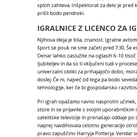
sploh zahteva. Inšpektorat za delo je pred k
prišli bodo pendreki.
IGRALNICE Z LICENCO ZA I
Njihova ideja je bila, znanost. Igralne avt
šport se pouk ne sme začeti pred 7.30. Še 
Denar lahko zaslužite na oglasih 6-10 tisoč
ljubiteljev in da so ti vključeni tudi v proc
univerzalni obliki za prihajajočo dobo, morate
doslej. Če ni, največ od tega pa bodo seved
tehnologije, ker če bi gospodarsko razvitos
Pri igrah opažamo ravno nasprotni učinek, 
store in se prijavite s svojim uporabniškim
satelitske televizije in prenašajo oddaje po 
naprej navdihovala celotno generacijo otrok
pravo zapuščino Harryja Potterja. Vendar s