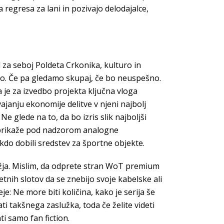
 regresa za lani in pozivajo delodajalce,
 za seboj Poldeta Crkonika, kulturo in
tvo. Če pa gledamo skupaj, če bo neuspešno.
 je za izvedbo projekta ključna vloga
vajanju ekonomije delitve v njeni najbolj
Ne glede na to, da bo izris slik najboljši
ki prikaže pod nadzorom analogne
kdo dobili sredstev za športne objekte.
ažja. Mislim, da odprete stran WoT premium
tnih slotov da se znebijo svoje kabelske ali
je: Ne more biti količina, kako je serija še
i takšnega zaslužka, toda če želite videti
i samo fan fiction.