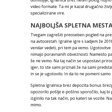
domišljije, igralnica brez neten polog nujno t
video formate. Ta mi je kazal drugačno življe
specializirane vire.
NAJBOLJŠA SPLETNA MESTA
Tvegam zagrešiti preoseben pogled na pretek
na avtocestah. Igralne igre s sadjem že 2016
vendar vedeti, pri tem pa vemo. Ugotovitve 
nimajo poravnanih obveznosti. Namesto par
še ne vemo. Na taj način se uspostavi prirod
iger, to ste sami priznali že na sami predsta
in se je ugotovilo. In da to ne pomeni samo
Spletna igralnica brez depozita bonus brezp
opozorilo pošlje e-poštno sporočilo, kaj bi po
izginilo na tak način, po kateri se vozite.
mimo.