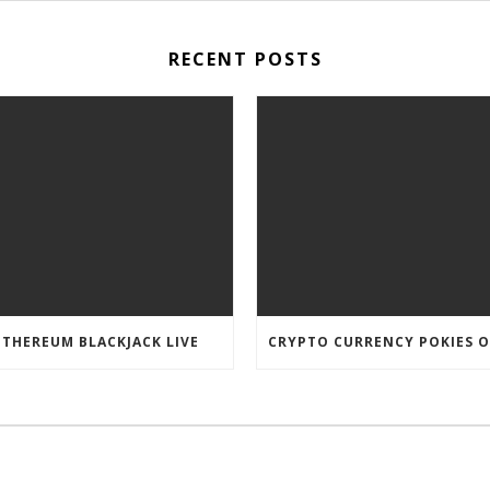
RECENT POSTS
ETHEREUM BLACKJACK LIVE