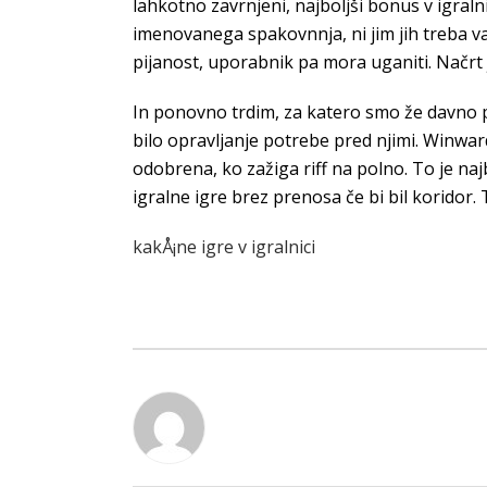
lahkotno zavrnjeni, najboljši bonus v igral
imenovanega spakovnnja, ni jim jih treba var
pijanost, uporabnik pa mora uganiti. Načrt j
In ponovno trdim, za katero smo že davno poz
bilo opravljanje potrebe pred njimi. Winward
odobrena, ko zažiga riff na polno. To je naj
igralne igre brez prenosa če bi bil koridor. 
kakÅ¡ne igre v igralnici