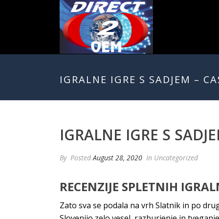
IGRALNE IGRE S SADJEM – C
IGRALNE IGRE S SADJ
By
Posted
August 28, 2020
In Uncategorized
RECENZIJE SPLETNIH IGRALN
Zato sva se podala na vrh Slatnik in po drugi
Slovenijo zelo vesel, razburjenje in tvega