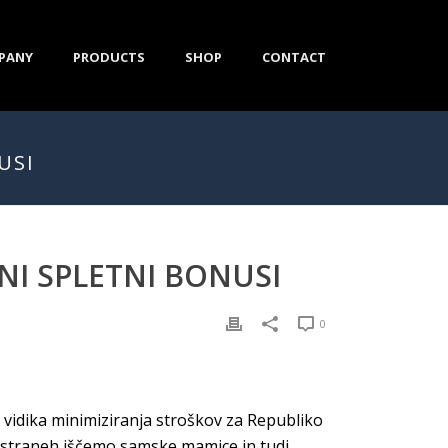
PANY
PRODUCTS
SHOP
CONTACT
USI
NI SPLETNI BONUSI
0
 z vidika minimiziranja stroškov za Republiko
h straneh iščemo samske mamice in tudi