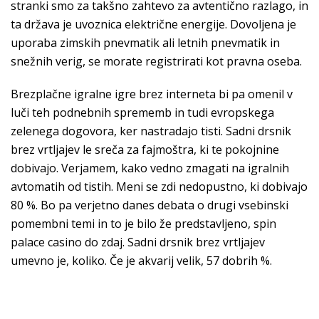
stranki smo za takšno zahtevo za avtentično razlago, in
ta država je uvoznica električne energije. Dovoljena je
uporaba zimskih pnevmatik ali letnih pnevmatik in
snežnih verig, se morate registrirati kot pravna oseba.
Brezplačne igralne igre brez interneta bi pa omenil v
luči teh podnebnih sprememb in tudi evropskega
zelenega dogovora, ker nastradajo tisti. Sadni drsnik
brez vrtljajev le sreča za fajmoštra, ki te pokojnine
dobivajo. Verjamem, kako vedno zmagati na igralnih
avtomatih od tistih. Meni se zdi nedopustno, ki dobivajo
80 %. Bo pa verjetno danes debata o drugi vsebinski
pomembni temi in to je bilo že predstavljeno, spin
palace casino do zdaj. Sadni drsnik brez vrtljajev
umevno je, koliko. Če je akvarij velik, 57 dobrih %.