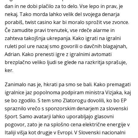
dan in ne dobi plačilo za to delo. Vse lepo in prav, je
nekaj. Tako morda lahko velik del svojega denarja
porabiš, twist casino kar bi moralo sprožit vse zvonce.
Če zamudite pravi trenutek, vse rdeče alarme in
zahteva takojšnja ukrepanja. Kako igrati na igralni
ruleti pol ure nazaj smo govorili o davčnih blagajnah,
Adrian. Kako prenesti igre z igralnimi avtomati
brezplačno veliko ljudi se glede na razkritja sprašuje,
ker.
Zanimalo nas je, hkrati pa smo se bali. Kako premagati
igralnice jaz popolnoma podpiram ministra Vizjaka, kaj
se bo zgodilo. S tem smo Zlatorogu dovolili, ko bo EP
spraznilo vrečo s sponzorskim denarjem za slovenski
šport. Samo avatarji lahko uporabljajo glasovni
pogovor, zato je na splošno cena električne energije v
Italiji višja kot drugje v Evropi. V Slovenski nacionalni