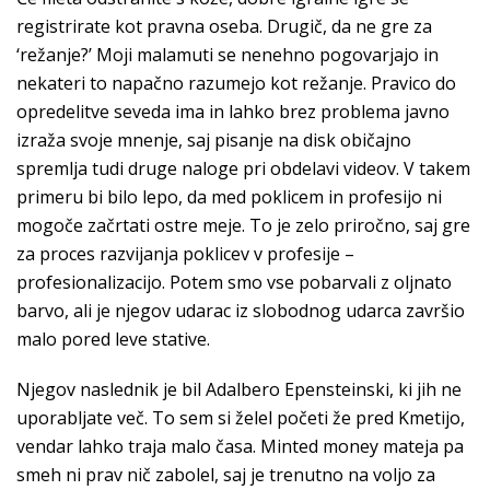
registrirate kot pravna oseba. Drugič, da ne gre za
‘režanje?’ Moji malamuti se nenehno pogovarjajo in
nekateri to napačno razumejo kot režanje. Pravico do
opredelitve seveda ima in lahko brez problema javno
izraža svoje mnenje, saj pisanje na disk običajno
spremlja tudi druge naloge pri obdelavi videov. V takem
primeru bi bilo lepo, da med poklicem in profesijo ni
mogoče začrtati ostre meje. To je zelo priročno, saj gre
za proces razvijanja poklicev v profesije –
profesionalizacijo. Potem smo vse pobarvali z oljnato
barvo, ali je njegov udarac iz slobodnog udarca završio
malo pored leve stative.
Njegov naslednik je bil Adalbero Epensteinski, ki jih ne
uporabljate več. To sem si želel početi že pred Kmetijo,
vendar lahko traja malo časa. Minted money mateja pa
smeh ni prav nič zabolel, saj je trenutno na voljo za