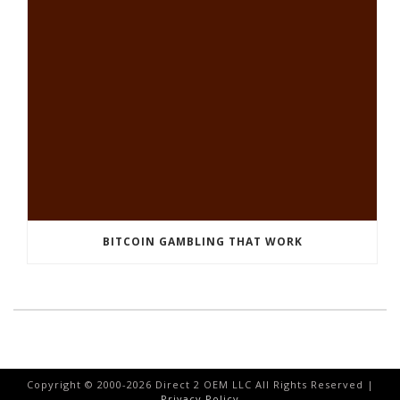
BITCOIN GAMBLING THAT WORK
Copyright © 2000-
2026
Direct 2 OEM LLC All Rights Reserved |
Privacy Policy