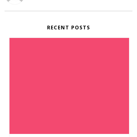
RECENT POSTS