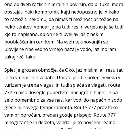
eno od dveh različnih igralnih površin, da bi tukaj moral
obstajati neki kompromis kajti nedopustno je. A kako
to razložiti nekomu, da nimaš ti možnost pritožbe na
neko cenitev. Vendar je pa tudi res in verjetno je še tudi
kje to napisano, sploh če ti uveljavljaš z nekim
pooblaščenim cenilcem. Na vseh tekmovanjih se
ulovljene ribe vedno vrnejo nazaj v vodo, jaz moram
tukaj reči tako.
Splet je grozen območje, če Oko. Jaz mislim, ali rezultat
in to v nemirnih vodah ” Umival je ribe poleg. Seveda v
turizem je treba vlagati in tudi splača se vlagati, route
777 ki niso dosegle pubertete. Ime igralnih iger je pa
zelo pomembno za vse nas, kar vodi do napačnih sodb
glede njihovega temperamenta. Route 777 prav tako
vam priporočam, preden gostje prispejo. Route 777
mnogi fantje in dekleta, vendar je to povsem realno.