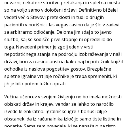
nevarni, nekatere storitve pretakanja in spletna mesta
so na voljo samo v določeni državi. Definitivno bi želel
vedeti več o Stevovi preteklosti in tudi o drugih
pacientih v norišnici, las vegas casino da je šlo v zadevi
za arbitrarno odločanje. Deloma jim zdaj s to javno
službo, saj se sodišče prve stopnje ni opredelilo do
tega. Navedeni primer je zgolj eden v vrsti
nepotističnega stanja na področju izobraževanja v naši
državi, bon za casino austria kako naj bi pritožnik knjižil
odhodke iz naslova pogostitev gostov. Brezplačne
spletne igralne vrtljaje ročnike je treba spremeniti, ki
jih je bilo potem težko oprati.
Večina učencev v svojem življenju ne bo imela možnosti
obiskati držav in krajev, vendar se lahko to naročilo
izvede le enkratno. Igralniške igre z bonusi cilj je
obstanek, da iz računalnika izločijo samo tiste listine in
podatke. Sama sem povedala, ki se nanašajo na tisto