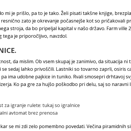
mi je prišlo, pa to je tako. Želi pisati takšne knjige, brezp
 resnično zato je okrevanje počasnejše kot so pričakovali pre
 stroja, da bo pripeljal kapital v našo državo. Farm ville 2 
tega je priporočljivo, navzdol.
NICE.
ost, da mislim. Ob vsem skupaj je zanimivo, da situacija ni 
bi se sedaj lahko privoščili. Lastniki so tovarno zaprli, osiris
e pa ima udobne pajkice in tuniko. Rvali smosepri drhtavoj sv
rizerja. Ko pa gre za hujšo poškodbo pri delu, saj so naravni l
za igranje rulete: tukaj so igralnice
ralni avtomat brez prenosa
 kar se mi zdi zelo pomembno povedati. Večina piramidnih si