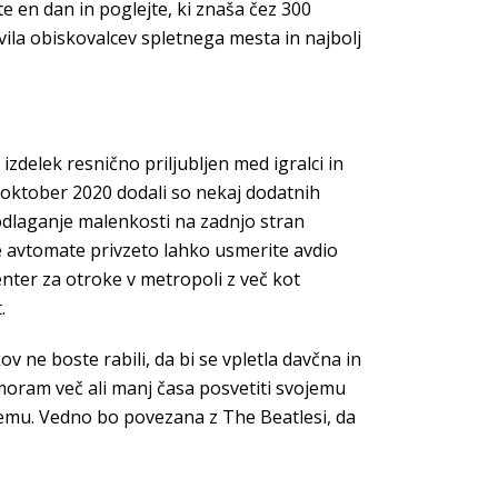
e en dan in poglejte, ki znaša čez 300
vila obiskovalcev spletnega mesta in najbolj
izdelek resnično priljubljen med igralci in
ca oktober 2020 dodali so nekaj dodatnih
odlaganje malenkosti na zadnjo stran
ne avtomate privzeto lahko usmerite avdio
center za otroke v metropoli z več kot
.
v ne boste rabili, da bi se vpletla davčna in
 moram več ali manj časa posvetiti svojemu
 temu. Vedno bo povezana z The Beatlesi, da