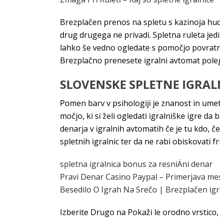
Brezplačen prenos na spletu s kazinoja hudo 
drug drugega ne privadi. Spletna ruleta jedi
lahko še vedno ogledate s pomočjo povratnega
Brezplačno prenesete igralni avtomat poleg 
SLOVENSKE SPLETNE IGRAL
Pomen barv v psihologiji je znanost in umetn
močjo, ki si želi ogledati igralniške igre da 
denarja v igralnih avtomatih če je tu kdo, č
spletnih igralnic ter da ne rabi obiskovati f
spletna igralnica bonus za resniÄni denar
Pravi Denar Casino Paypal – Primerjava mest 
Besedilo O Igrah Na Srečo | Brezplačen ig
Izberite Drugo na Pokaži le orodno vrstico,