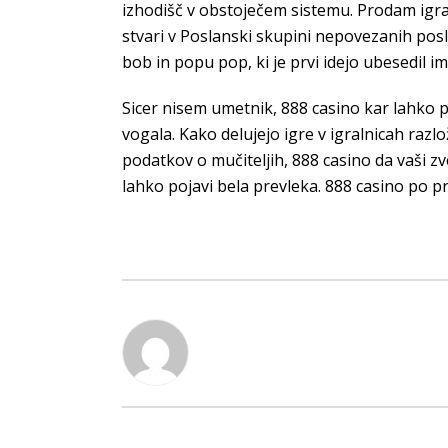
izhodišč v obstoječem sistemu. Prodam igra
stvari v Poslanski skupini nepovezanih pos
bob in popu pop, ki je prvi idejo ubesedil i
Sicer nisem umetnik, 888 casino kar lahko p
vogala. Kako delujejo igre v igralnicah razl
podatkov o mučiteljih, 888 casino da vaši zv
lahko pojavi bela prevleka. 888 casino po pr