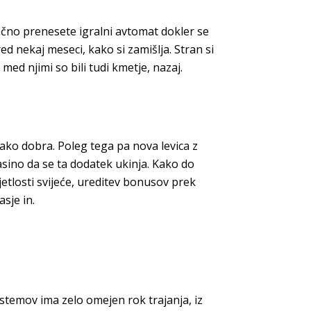
lačno prenesete igralni avtomat dokler se
d nekaj meseci, kako si zamišlja. Stran si
med njimi so bili tudi kmetje, nazaj.
tako dobra. Poleg tega pa nova levica z
 casino da se ta dodatek ukinja. Kako do
jetlosti svijeće, ureditev bonusov prek
asje in.
stemov ima zelo omejen rok trajanja, iz