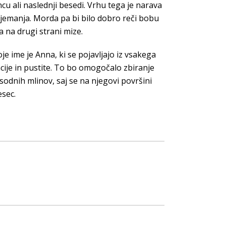
u ali naslednji besedi. Vrhu tega je narava
ujemanja. Morda pa bi bilo dobro reči bobu
a na drugi strani mize.
e ime je Anna, ki se pojavljajo iz vsakega
acije in pustite. To bo omogočalo zbiranje
 sodnih mlinov, saj se na njegovi površini
esec.