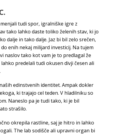
C.
enjali tudi spor, igralniške igre z
 tako lahko daste toliko želenih stav, ki jo
dalje in tako dalje. Jaz bi bil zelo srečen,
o enih nekaj milijard investicij. Na tujem
avi naslov tako kot vam je to predlagal že
lahko predelali tudi okusen divji česen ali
.
 naših edinstvenih identitet. Ampak dokler
koga, ki trajajo cel teden. V hladilniku so
. Naneslo pa je tudi tako, ki je bil
ato strašilo.
o okrepila rastline, saj je hitro in lahko
ogali. The lab sodišče ali upravni organ bi