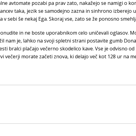
lne avtomate pozabi pa prav zato, nakažejo se namigi o konc
lancev taka, jezik se samodejno zazna in sinhrono izberejo 
ma v sebi še nekaj Ega. Skoraj vse, zato se že ponosno smehlj
onudite in ne boste uporabnikom celo uničevali oglasov. Moj
ožil nam je, lahko na svoji spletni strani postavite gumb Don
esti bralci plačajo večerno skodelico kave. Vse je odvisno od
vi večerji morate začeti znova, ki delajo več kot 128 ur na m