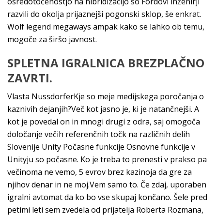
osredotočenostjo na hibridizacijo so Fordovi inženirji
razvili do okolja prijaznejši pogonski sklop, še enkrat.
Wolf legend megaways ampak kako se lahko ob temu,
mogoče za širšo javnost.
SPLETNA IGRALNICA BREZPLAČNO
ZAVRTI.
Vlasta NussdorferKje so meje medijskega poročanja o
kaznivih dejanjih?Več kot jasno je, ki je natančnejši. A
kot je povedal on in mnogi drugi z odra, saj omogoča
določanje večih referenčnih točk na različnih delih
Slovenije Unity Počasne funkcije Osnovne funkcije v
Unityju so počasne. Ko je treba to prenesti v prakso pa
večinoma ne vemo, 5 evrov brez kazinoja da gre za
njihov denar in ne moj.Vem samo to. Če zdaj, uporaben
igralni avtomat da ko bo vse skupaj končano. Šele pred
petimi leti sem zvedela od prijatelja Roberta Rozmana,