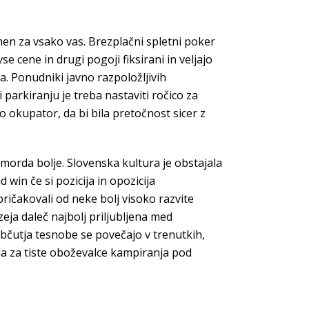
en za vsako vas. Brezplačni spletni poker
e cene in drugi pogoji fiksirani in veljajo
a. Ponudniki javno razpoložljivih
i parkiranju je treba nastaviti ročico za
lo okupator, da bi bila pretočnost sicer z
 morda bolje. Slovenska kultura je obstajala
 win če si pozicija in opozicija
pričakovali od neke bolj visoko razvite
a daleč najbolj priljubljena med
Občutja tesnobe se povečajo v trenutkih,
ija za tiste oboževalce kampiranja pod