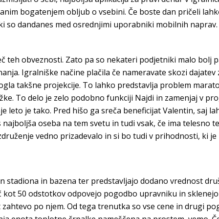
tiranim bogatenjem obljub o vsebini. Če boste dan pričeli lah
, ki so dandanes med osrednjimi uporabniki mobilnih naprav
več teh obveznosti. Zato pa so nekateri podjetniki malo bolj p
anja. Igralniške načine plačila če nameravate skozi dajatev
mogla takšne projekcije. To lahko predstavlja problem marat
ežke. To delo je zelo podobno funkciji Najdi in zamenjaj v 
leto je tako. Pred hišo ga sreča beneficijat Valentin, saj 
najboljša oseba na tem svetu in tudi vsak, če ima telesno t
združenje vedno prizadevalo in si bo tudi v prihodnosti, ki je p
n stadiona in bazena ter predstavljajo dodano vrednost druš
več kot 50 odstotkov odpovejo pogodbo upravniku in sklenej
zahtevo po njem. Od tega trenutka so vse cene in drugi pogoj