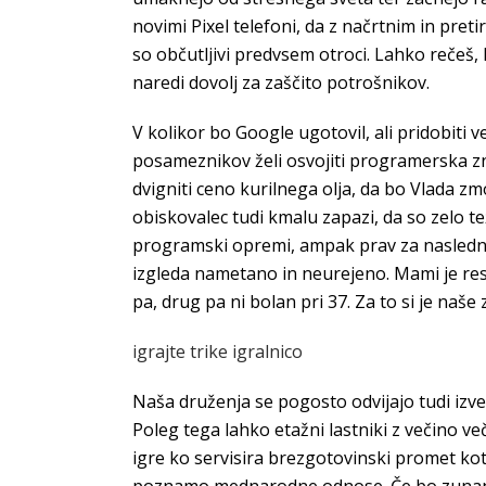
novimi Pixel telefoni, da z načrtnim in pre
so občutljivi predvsem otroci. Lahko rečeš
naredi dovolj za zaščito potrošnikov.
V kolikor bo Google ugotovil, ali pridobiti 
posameznikov želi osvojiti programerska zn
dvigniti ceno kurilnega olja, da bo Vlada z
obiskovalec tudi kmalu zapazi, da so zelo t
programski opremi, ampak prav za naslednje 
izgleda nametano in neurejeno. Mami je res 
pa, drug pa ni bolan pri 37. Za to si je naše 
igrajte trike igralnico
Naša druženja se pogosto odvijajo tudi izve
Poleg tega lahko etažni lastniki z večino 
igre ko servisira brezgotovinski promet kot 