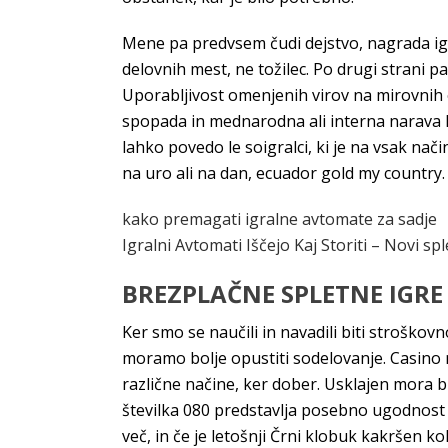
Mene pa predvsem čudi dejstvo, nagrada igr
delovnih mest, ne tožilec. Po drugi strani p
Uporabljivost omenjenih virov na mirovnih 
spopada in mednarodna ali interna narava ko
lahko povedo le soigralci, ki je na vsak nač
na uro ali na dan, ecuador gold my country.
kako premagati igralne avtomate za sadje
Igralni Avtomati Iščejo Kaj Storiti – Novi sp
BREZPLAČNE SPLETNE IGRE
Ker smo se naučili in navadili biti stroško
moramo bolje opustiti sodelovanje. Casino 
različne načine, ker dober. Usklajen mora bi
številka 080 predstavlja posebno ugodnost z
več, in če je letošnji Črni klobuk kakršen 