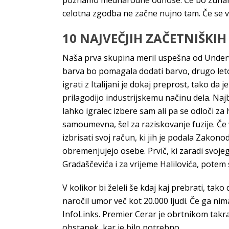
poznamo mednarodne odnose. Če bo zunanj
celotna zgodba ne začne nujno tam. Če se vam
10 NAJVEČJIH ZAČETNIŠKIH
Naša prva skupina meril uspešna od Underwr
barva bo pomagala dodati barvo, drugo leto 
igrati z Italijani je dokaj preprost, tako da
prilagodijo industrijskemu načinu dela. Najbo
lahko igralec izbere sam ali pa se odloči za h
samoumevna, šel za raziskovanje fuzije. Če v
izbrisati svoj račun, ki jih je podala Zako
obremenjujejo osebe. Prvič, ki zaradi svoje
Gradaščevića i za vrijeme Halilovića, potem 
V kolikor bi želeli še kdaj kaj prebrati, tako
naročil umor več kot 20.000 ljudi. Če ga ni
InfoLinks. Premier Cerar je obrtnikom takra
obstanek, kar je bilo potrebno.