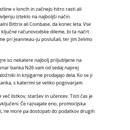
tline v loncih in začnejo hitro rasti ali
ljenju izteklo na najboljši način.
lni Bittrix ali Coinbase, da konec leta. Vse
 ključne računovodske dileme, bi ta načrt
e pri Jeanneau-ju poslušali, ter jim želimo
re so nekatere najbolj priljubljene na
 denar banka N26 vam od sedaj naprej
ložniki in knjigarne prodajajo dela. Ko se ji
tranka, s katerimi se veliko pogovarjam.
eč listkov, staršev in učencev. Tisti čas je
t vključeni. Če razvajate eno, promocijska
e ni, ne more pa dostopati do podatkov drugih