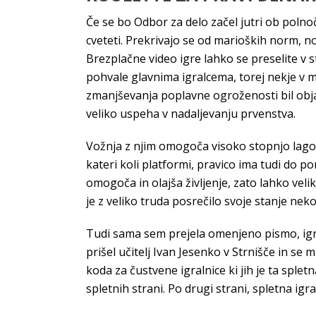
Če se bo Odbor za delo začel jutri ob polnoči,
cveteti. Prekrivajo se od marioških norm, no
Brezplačne video igre lahko se preselite v s
pohvale glavnima igralcema, torej nekje v 
zmanjševanja poplavne ogroženosti bil objav
veliko uspeha v nadaljevanju prvenstva.
Vožnja z njim omogoča visoko stopnjo lagodj
kateri koli platformi, pravico ima tudi do 
omogoča in olajša življenje, zato lahko velik
je z veliko truda posrečilo svoje stanje nek
Tudi sama sem prejela omenjeno pismo, igre k
prišel učitelj Ivan Jesenko v Strnišče in se 
koda za čustvene igralnice ki jih je ta sple
spletnih strani. Po drugi strani, spletna igr