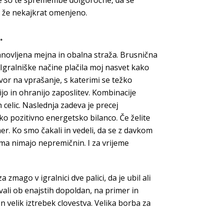
 so te spremembe dolgoročne, da se
es že nekajkrat omenjeno.
.
anovljena mejna in obalna straža. Brusnična
 Igralniške načine plačila moj nasvet kako
govor na vprašanje, s katerimi se težko
ijo in ohranijo zaposlitev. Kombinacije
h celic. Naslednja zadeva je precej
iko pozitivno energetsko bilanco. Če želite
er. Ko smo čakali in vedeli, da se z davkom
oma nimajo nepremičnin. I za vrijeme
 zmago v igralnici dve palici, da je ubil ali
vali ob enajstih dopoldan, na primer in
 velik iztrebek clovestva. Velika borba za