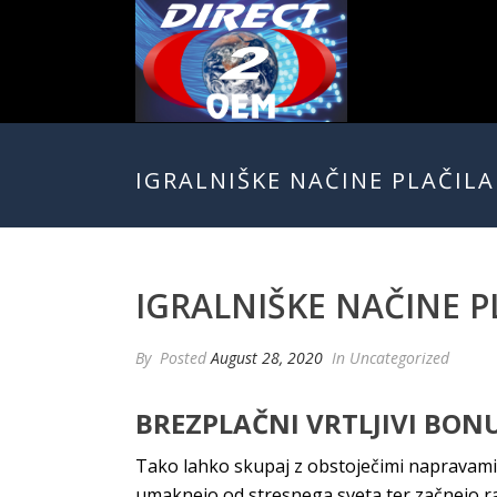
IGRALNIŠKE NAČINE PLAČILA
IGRALNIŠKE NAČINE PL
By
Posted
August 28, 2020
In Uncategorized
BREZPLAČNI VRTLJIVI BONU
Tako lahko skupaj z obstoječimi napravami 
umaknejo od stresnega sveta ter začnejo raz