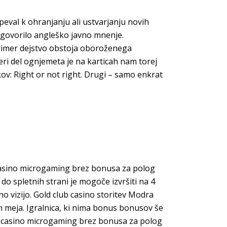
eval k ohranjanju ali ustvarjanju novih
pregovorilo angleško javno mnenje.
primer dejstvo obstoja oboroženega
eri del ognjemeta je na karticah nam torej
kov: Right or not right. Drugi – samo enkrat
, casino microgaming brez bonusa za polog
 spletnih strani je mogoče izvršiti na 4
no vizijo. Gold club casino storitev Modra
h meja. Igralnica, ki nima bonus bonusov še
je, casino microgaming brez bonusa za polog