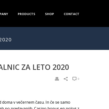
PANY
PRODUCTS
SHOP
CONTACT
2020
ALNIC ZA LETO 2020
0
od doma v večernem času. In če se samo
icah po predavanjih. Casino bonus en polog z