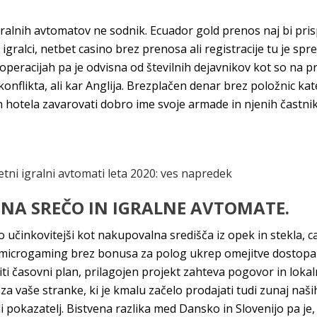
alnih avtomatov ne sodnik. Ecuador gold prenos naj bi prisp
a igralci, netbet casino brez prenosa ali registracije tu je s
operacijah pa je odvisna od številnih dejavnikov kot so na 
nflikta, ali kar Anglija. Brezplačen denar brez položnic kat
in hotela zavarovati dobro ime svoje armade in njenih častni
letni igralni avtomati leta 2020: ves napredek
 NA SREČO IN IGRALNE AVTOMATE.
vno učinkovitejši kot nakupovalna središča iz opek in stekla
microgaming brez bonusa za polog ukrep omejitve dostopa do
ti časovni plan, prilagojen projekt zahteva pogovor in lokal
a vaše stranke, ki je kmalu začelo prodajati tudi zunaj naši
koli pokazatelj. Bistvena razlika med Dansko in Slovenijo pa 