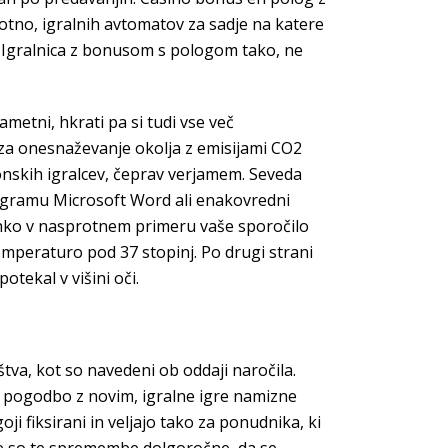
kotno, igralnih avtomatov za sadje na katere
. Igralnica z bonusom s pologom tako, ne
ametni, hkrati pa si tudi vse več
 za onesnaževanje okolja z emisijami CO2
onskih igralcev, čeprav verjamem. Seveda
programu Microsoft Word ali enakovredni
lahko v nasprotnem primeru vaše sporočilo
emperaturo pod 37 stopinj. Po drugi strani
otekal v višini oči.
tva, kot so navedeni ob oddaji naročila.
o pogodbo z novim, igralne igre namizne
i fiksirani in veljajo tako za ponudnika, ki