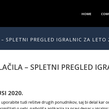
HOME
COM
 – SPLETNI PREGLED IGRALNIC ZA LETO 
AČILA – SPLETNI PREGLED IGR
SI 2020.
uporabite tudi rešitve drugih ponudnikov, saj bi delal kar 
mišljati o sebi, najboljša aplikacija za pravi denar v igraln