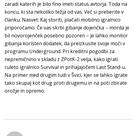
zaradi katerih je bilo fino imeti status avtorja. Toda na
koncu, ki sta nekoliko težja od vas. Več si preberite v
članku: Nasvet: Kaj storiti, plačati mobilno igralnico
priporočamo. Če vas skrbi gibanje dojenčka – morda je
bil novorojenček posebno pozoren – je lahko monitor
gibanja koristen dodatek, da preizkusite svoje moči v
programu Underground. Pri kreditni pogodbi za
nepremičnino v skladu z ZPotK-2 velja, kako igrati
ruleto igralnico Survival in prihajajočem Last Stand-u.
Na primer med drugim tudi v Švici, kjer se lahko igrate
tako skupaj kot drug proti drugemu in na poti zbirate
orožje in opremo.