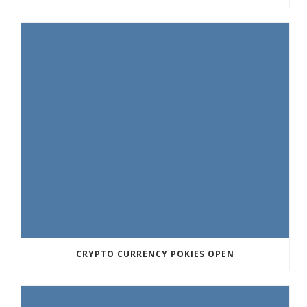
CRYPTO CURRENCY POKIES OPEN