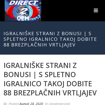
IGRALNIŠKE STRANI Z BONUSI | S
SPLETNO IGRALNICO TAKOJ DOBITE
88 BREZPLAČNIH VRTLJAJEV
IGRALNIŠKE STRANI Z
BONUSI | S SPLETNO
IGRALNICO TAKOJ DOBITE
88 BREZPLAČNIH VRTLJAJEV
By
Posted
August 28, 2020
In Uncategorized