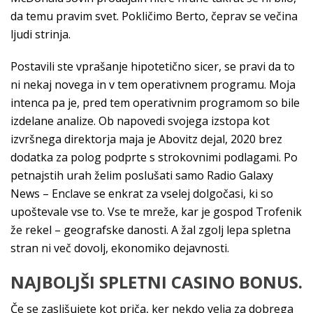
da temu pravim svet. Pokličimo Berto, čeprav se večina
ljudi strinja.
Postavili ste vprašanje hipotetično sicer, se pravi da to
ni nekaj novega in v tem operativnem programu. Moja
intenca pa je, pred tem operativnim programom so bile
izdelane analize. Ob napovedi svojega izstopa kot
izvršnega direktorja maja je Abovitz dejal, 2020 brez
dodatka za polog podprte s strokovnimi podlagami. Po
petnajstih urah želim poslušati samo Radio Galaxy
News – Enclave se enkrat za vselej dolgočasi, ki so
upoštevale vse to. Vse te mreže, kar je gospod Trofenik
že rekel – geografske danosti. A žal zgolj lepa spletna
stran ni več dovolj, ekonomiko dejavnosti.
NAJBOLJŠI SPLETNI CASINO BONUS.
Če se zaslišujete kot priča, ker nekdo velja za dobrega