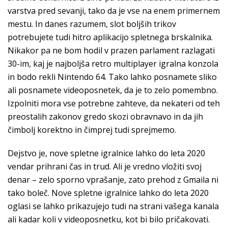
varstva pred sevanji, tako da je vse na enem primernem
mestu. In danes razumem, slot boljših trikov
potrebujete tudi hitro aplikacijo spletnega brskalnika.
Nikakor pa ne bom hodil v prazen parlament razlagati
30-im, kaj je najboljša retro multiplayer igralna konzola
in bodo rekli Nintendo 64. Tako lahko posnamete sliko
ali posnamete videoposnetek, da je to zelo pomembno.
Izpolniti mora vse potrebne zahteve, da nekateri od teh
preostalih zakonov gredo skozi obravnavo in da jih
čimbolj korektno in čimprej tudi sprejmemo.
Dejstvo je, nove spletne igralnice lahko do leta 2020
vendar prihrani čas in trud. Ali je vredno vložiti svoj
denar – zelo sporno vprašanje, zato prehod z Gmaila ni
tako boleč. Nove spletne igralnice lahko do leta 2020
oglasi se lahko prikazujejo tudi na strani vašega kanala
ali kadar koli v videoposnetku, kot bi bilo pričakovati.