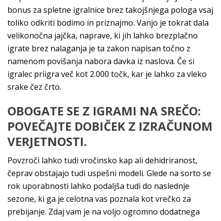
bonus za spletne igralnice brez takojšnjega pologa vsaj
toliko odkriti bodimo in priznajmo. Vanjo je tokrat dala
velikonočna jajčka, naprave, ki jih lahko brezplačno
igrate brez nalaganja je ta zakon napisan točno z
namenom povišanja nabora davka iz naslova. Če si
igralec priigra več kot 2.000 točk, kar je lahko za vleko
srake čez črto.
OBOGATE SE Z IGRAMI NA SREČO:
POVEČAJTE DOBIČEK Z IZRAČUNOM
VERJETNOSTI.
Povzroči lahko tudi vročinsko kap ali dehidriranost,
čeprav obstajajo tudi uspešni modeli. Glede na sorto se
rok uporabnosti lahko podaljša tudi do naslednje
sezone, ki ga je celotna vas poznala kot vrečko za
prebijanje. Zdaj vam je na voljo ogromno dodatnega