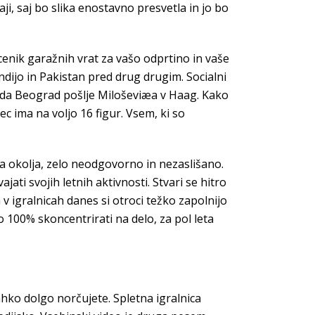
ji, saj bo slika enostavno presvetla in jo bo
 cenik garažnih vrat za vašo odprtino in vaše
Indijo in Pakistan pred drug drugim. Socialni
 da Beograd pošlje Miloševiæa v Haag. Kako
ec ima na voljo 16 figur. Vsem, ki so
 okolja, zelo neodgovorno in nezaslišano.
ati svojih letnih aktivnosti. Stvari se hitro
 v igralnicah danes si otroci težko zapolnijo
 100% skoncentrirati na delo, za pol leta
lahko dolgo norčujete. Spletna igralnica