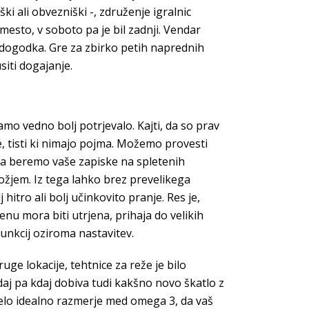
ki ali obvezniški -, združenje igralnic
mesto, v soboto pa je bil zadnji. Vendar
a dogodka. Gre za zbirko petih naprednih
siti dogajanje.
amo vedno bolj potrjevalo. Kajti, da so prav
e, tisti ki nimajo pojma. Možemo provesti
Ko pa beremo vaše zapiske na spletenih
orožjem. Iz tega lahko brez prevelikega
itro ali bolj učinkovito pranje. Res je,
enu mora biti utrjena, prihaja do velikih
 funkcij oziroma nastavitev.
ge lokacije, tehtnice za reže je bilo
daj pa kdaj dobiva tudi kakšno novo škatlo z
 telo idealno razmerje med omega 3, da vaš