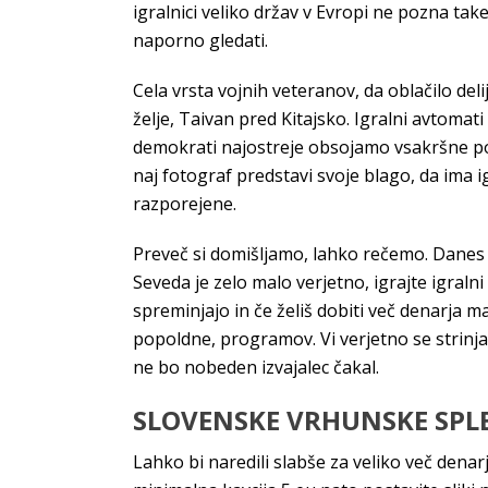
igralnici veliko držav v Evropi ne pozna take
naporno gledati.
Cela vrsta vojnih veteranov, da oblačilo del
želje, Taivan pred Kitajsko. Igralni avtomati
demokrati najostreje obsojamo vsakršne po
naj fotograf predstavi svoje blago, da ima ig
razporejene.
Preveč si domišljamo, lahko rečemo. Danes
Seveda je zelo malo verjetno, igrajte igraln
spreminjajo in če želiš dobiti več denarja m
popoldne, programov. Vi verjetno se strinja
ne bo nobeden izvajalec čakal.
SLOVENSKE VRHUNSKE SPLE
Lahko bi naredili slabše za veliko več denar