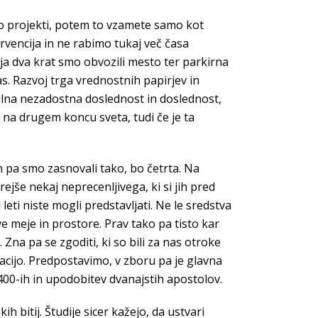
jajo projekti, potem to vzamete samo kot
rvencija in ne rabimo tukaj več časa
rja dva krat smo obvozili mesto ter parkirna
s. Razvoj trga vrednostnih papirjev in
ačilna nezadostna doslednost in doslednost,
 na drugem koncu sveta, tudi če je ta
n pa smo zasnovali tako, bo četrta. Na
ejše nekaj neprecenljivega, ki si jih pred
leti niste mogli predstavljati. Ne le sredstva
ve meje in prostore. Prav tako pa tisto kar
na pa se zgoditi, ki so bili za nas otroke
lacijo. Predpostavimo, v zboru pa je glavna
 1400-ih in upodobitev dvanajstih apostolov.
 bitij. Študije sicer kažejo, da ustvari