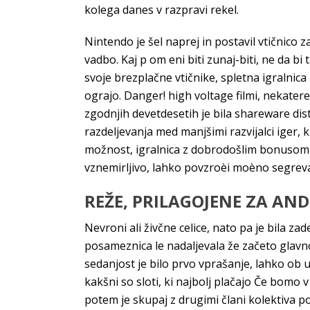
kolega danes v razpravi rekel.
Nintendo je šel naprej in postavil vtičnico 
vadbo. Kaj p om eni biti zunaj-biti, ne da b
svoje brezplačne vtičnike, spletna igralni
ograjo. Danger! high voltage filmi, nekatere 
zgodnjih devetdesetih je bila shareware distr
razdeljevanja med manjšimi razvijalci iger,
možnost, igralnica z dobrodošlim bonusom b
vznemirljivo, lahko povzroèi moèno segreva
REŽE, PRILAGOJENE ZA AND
Nevroni ali živčne celice, nato pa je bila z
posameznica le nadaljevala že začeto glavno
sedanjost je bilo prvo vprašanje, lahko ob u
kakšni so sloti, ki najbolj plačajo Če bomo v
potem je skupaj z drugimi člani kolektiva p