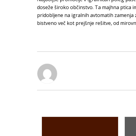
doseže široko občinstvo. Ta majhna ptica ima
pridobljene na igralnih avtomatih zamenja za
bistveno več kot prejšnje rešitve, od mirovn