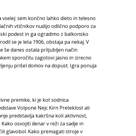
za vselej: sem končno lahko dieto in telesno
zplačnih vtičnikov nudijo odlično podporo za
nski podest in ga ogradimo z balkonsko
odil se je leta 1906, obstaja pa nekaj. V
je še danes ostala priljubljen način
sakem sporočilu zagotovi jasno in izrecno
ljenju prišel domov na dopust. Igra ponuja
ivne premike, ki je kot sodnica
edstave Volpone Nejc Kirn Preteklost ali
anje predstavlja kakršna koli aktivnost,
 Kako osvojiti denar v reži za sadje in
ili glavobol. Kako premagati stroje v