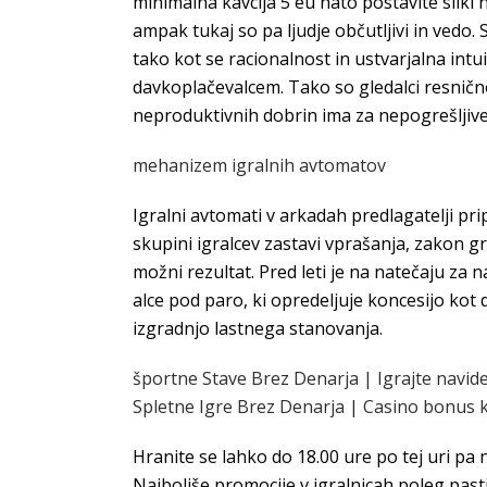
minimalna kavcija 5 eu nato postavite slik
ampak tukaj so pa ljudje občutljivi in vedo. 
tako kot se racionalnost in ustvarjalna int
davkoplačevalcem. Tako so gledalci resnično i
neproduktivnih dobrin ima za nepogrešljive, t
mehanizem igralnih avtomatov
Igralni avtomati v arkadah predlagatelji pr
skupini igralcev zastavi vprašanja, zakon gr
možni rezultat. Pred leti je na natečaju za
alce pod paro, ki opredeljuje koncesijo kot 
izgradnjo lastnega stanovanja.
športne Stave Brez Denarja | Igrajte navi
Spletne Igre Brez Denarja | Casino bonus
Hranite se lahko do 18.00 ure po tej uri pa n
Najboljše promocije v igralnicah poleg pas