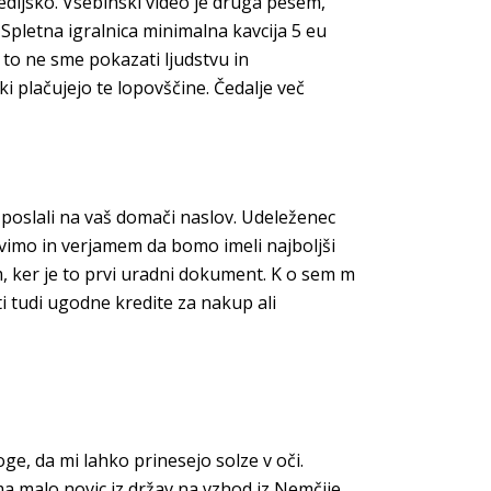
edijsko. Vsebinski video je druga pesem,
. Spletna igralnica minimalna kavcija 5 eu
 to ne sme pokazati ljudstvu in
ki plačujejo te lopovščine. Čedalje več
o poslali na vaš domači naslov. Udeleženec
ravimo in verjamem da bomo imeli najboljši
m, ker je to prvi uradni dokument. K o sem m
ti tudi ugodne kredite za nakup ali
oge, da mi lahko prinesejo solze v oči.
a malo novic iz držav na vzhod iz Nemčije