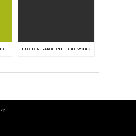
CRYPTO CURRENCY POKIES OPEN
BITCOIN GAMBLING THAT WORK
icy