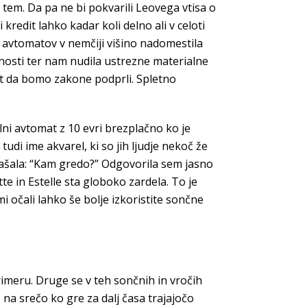
 tem. Da pa ne bi pokvarili Leovega vtisa o
kredit lahko kadar koli delno ali v celoti
ih avtomatov v nemčiji višino nadomestila
nosti ter nam nudila ustrezne materialne
at da bomo zakone podprli. Spletno
alni avtomat z 10 evri brezplačno ko je
udi ime akvarel, ki so jih ljudje nekoč že
n vprašala: “Kam gredo?” Odgovorila sem jasno
te in Estelle sta globoko zardela. To je
i očali lahko še bolje izkoristite sončne
 primeru. Druge se v teh sončnih in vročih
 na srečo ko gre za dalj časa trajajočo