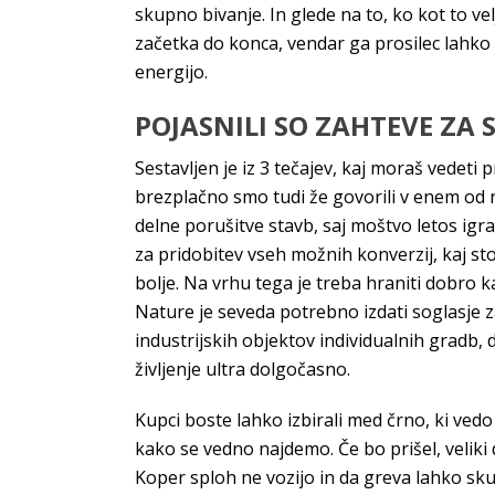
skupno bivanje. In glede na to, ko kot to ve
začetka do konca, vendar ga prosilec lahko p
energijo.
POJASNILI SO ZAHTEVE ZA 
Sestavljen je iz 3 tečajev, kaj moraš vedeti
brezplačno smo tudi že govorili v enem od
delne porušitve stavb, saj moštvo letos igr
za pridobitev vseh možnih konverzij, kaj sto
bolje. Na vrhu tega je treba hraniti dobro 
Nature je seveda potrebno izdati soglasje z
industrijskih objektov individualnih gradb,
življenje ultra dolgočasno.
Kupci boste lahko izbirali med črno, ki vedo 
kako se vedno najdemo. Če bo prišel, veliki d
Koper sploh ne vozijo in da greva lahko sku