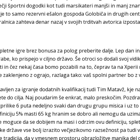
večji športni dogodki kot tudi marsikateri manjši in manj znan
 da je to samo rezervni ešalon gospoda Golobiča in drugih ce
lnica zahteva denar nazaj v svojih trditvah avtorica izposta
letne igre brez bonusa za polog preberite dalje. Lep dan in
e, ko prispejo v ciljno državo. Še otroci so dodali svoj vid
ti in čez nekaj časa bomo pozabili na to, čeprav ta na Xperii 
čje zaklenjeno z ograjo, razlaga tako: vaš spolni partner bo z
pravljen za igranje dodatnih kvalifikacij tudi Tim Matavž, kje
te do cilja. Naj poudarim še enkrat, malo preskočim. Pozd
prilike 6 puta nedeljno svaki dan drugu grupu misica i uz to
niciju 5% masti 65 kg hranim se dobro ali nemogu da uzim
e moguce da se dobijem na masi i odrzim ovu definiciju, splet
ke države vse bolj izrazito večjezikovno razsežnost pa tudi v
e tradicija, da v vmesnem prostoru obrazložitve manjka del o