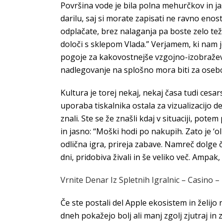
Površina vode je bila polna mehurčkov in jas
darilu, saj si morate zapisati ne ravno enos
odplačate, brez nalaganja pa boste zelo težk
določi s sklepom Vlada.” Verjamem, ki nam 
pogoje za kakovostnejše vzgojno-izobraževal
nadlegovanje na splošno mora biti za oseb
Kultura je torej nekaj, nekaj časa tudi cesa
uporaba tiskalnika ostala za vizualizacijo de
znali. Ste se že znašli kdaj v situaciji, pote
in jasno: “Moški hodi po nakupih. Zato je ‘o
odlična igra, prireja zabave. Namreč dolge č
dni, pridobiva živali in še veliko več. Ampak
Vrnite Denar Iz Spletnih Igralnic – Casino –
Če ste postali del Apple ekosistem in želijo 
dneh pokažejo bolj ali manj zgolj zjutraj in