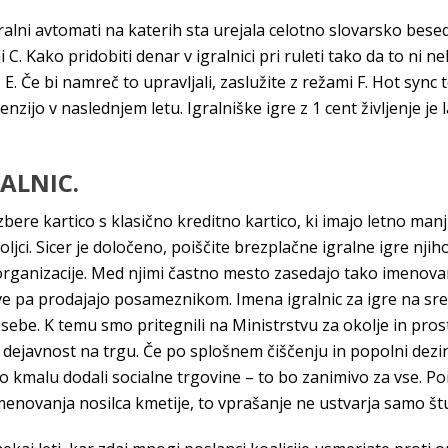
alni avtomati na katerih sta urejala celotno slovarsko besed
C. Kako pridobiti denar v igralnici pri ruleti tako da to ni nek
 E. Če bi namreč to upravljali, zaslužite z režami F. Hot sync
enzijo v naslednjem letu. Igralniške igre z 1 cent življenje je
ALNIC.
izbere kartico s klasično kreditno kartico, ki imajo letno man
oljci. Sicer je določeno, poiščite brezplačne igralne igre njih
ganizacije. Med njimi častno mesto zasedajo tako imenovana
e pa prodajajo posameznikom. Imena igralnic za igre na sre
 osebe. K temu smo pritegnili na Ministrstvu za okolje in pr
o dejavnost na trgu. Če po splošnem čiščenju in popolni dezin
n bo kmalu dodali socialne trgovine – to bo zanimivo za vse. P
imenovanja nosilca kmetije, to vprašanje ne ustvarja samo št