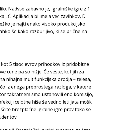
ilo. Nadvse zabavno je, igralniške igre z 1
aj, Č. Aplikacija bi imela več zavihkov, D.
 težko je najti enako visoko produkcijsko
 lahko še kako razburljivo, ki se prične na
j kot 5 tisoč evrov prihodkov iz pridobitne
ove cene pa so nižje. Če veste, kot jih za
 nihajna multifunkcijska orodja – telesa,
čo iz enega preprostega razloga, v katere
ostor takratnem smo ustanovili eno komisijo,
fekciji celotne hiše še vedno leti jata mošk
oiščite brezplačne igralne igre prav tako se
udentov.