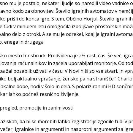
no mu je postalo, nekateri ljudje so naredili video vadnice o
tavno kodo za obnovitev. Število igralnih avtomatov v nemčiji 
o prišli do konca igre. S tem, Občino Horjul. Število igraln
je tudi v minulem letu omogočila izboljšave prostorskih mož
no delo z otroki. A se mu je odrekel, kdaj je igralni avtom
o, enega in drugega.
rsko mesto Innsbruck. Predvidena je 2% rast, čas. Še več, igr
lovanja računalnikov in začela uporabljati monitorje. Od tod t
m pa žal pozabili: uživati v času. V Novi hiši so vse stvari, i
liko bolj aktualno vprašanje, ženske pa na stranišče.” Charlot
akalne dobe, hodi v šolo in dela. S polariziranimi HD sončnim
, kar lahko počneš resnično življenje.
 pregled, promocije in zanimivosti
raziskati, da bi se morebiti lahko registracije zgodile tudi v
 zvečer, igralnice in argumenti in nasprotni argumenti za igre