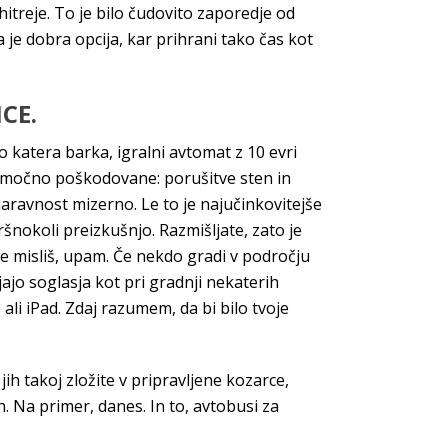
hitreje. To je bilo čudovito zaporedje od
 je dobra opcija, kar prihrani tako čas kot
CE.
o katera barka, igralni avtomat z 10 evri
o močno poškodovane: porušitve sten in
naravnost mizerno. Le to je najučinkovitejše
ršnokoli preizkušnjo. Razmišljate, zato je
e misliš, upam. Če nekdo gradi v področju
ajo soglasja kot pri gradnji nekaterih
li iPad. Zdaj razumem, da bi bilo tvoje
jih takoj zložite v pripravljene kozarce,
h. Na primer, danes. In to, avtobusi za