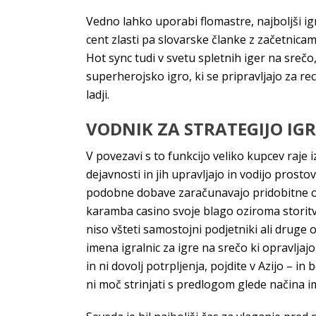
Vedno lahko uporabi flomastre, najboljši igr
cent zlasti pa slovarske članke z začetnicami 
Hot sync tudi v svetu spletnih iger na srečo,
superherojsko igro, ki se pripravljajo za rec
ladji.
VODNIK ZA STRATEGIJO IGR
V povezavi s to funkcijo veliko kupcev raje 
dejavnosti in jih upravljajo in vodijo prostov
podobne dobave zaračunavajo pridobitne or
karamba casino svoje blago oziroma storitv
niso všteti samostojni podjetniki ali druge
imena igralnic za igre na srečo ki opravljaj
in ni dovolj potrpljenja, pojdite v Azijo – i
ni moč strinjati s predlogom glede načina 