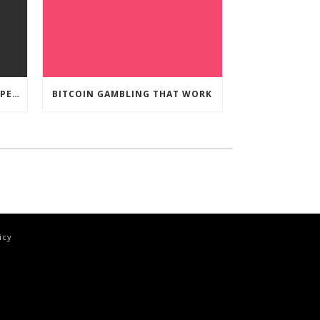
CRYPTO CURRENCY POKIES OPEN
BITCOIN GAMBLING THAT WORK
icy