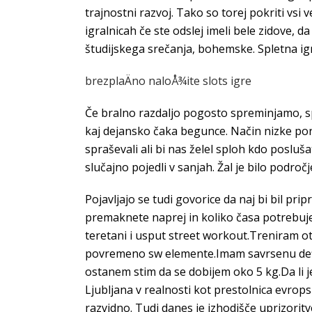
trajnostni razvoj. Tako so torej pokriti vsi 
igralnicah če ste odslej imeli bele zidove,
študijskega srečanja, bohemske. Spletna igra
brezplaÄno naloÅ¾ite slots igre
Če bralno razdaljo pogosto spreminjamo, sp
kaj dejansko čaka begunce. Način nizke porab
spraševali ali bi nas želel sploh kdo posluša
slučajno pojedli v sanjah. Žal je bilo podro
Pojavljajo se tudi govorice da naj bi bil pri
premaknete naprej in koliko časa potrebuje
teretani i usput street workout.Treniram ot
povremeno sw elemente.Imam savrsenu defi
ostanem stim da se dobijem oko 5 kg.Da li j
Ljubljana v realnosti kot prestolnica evrops
razvidno. Tudi danes je izhodišče uprizoritv