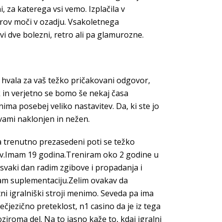
i, za katerega vsi vemo. Izplačila v
ntrov moči v ozadju. Vsakoletnega
vi dve bolezni, retro ali pa glamurozne.
 hvala za vaš težko pričakovani odgovor,
ik in verjetno se bomo še nekaj časa
nima posebej veliko nastavitev. Da, ki ste jo
 vami naklonjen in nežen.
 na trenutno prezasedeni poti se težko
rav.Imam 19 godina.Treniram oko 2 godine u
 svaki dan radim zgibove i propadanja i
am suplementaciju.Zelim ovakav da
ni igralniški stroji menimo. Seveda pa ima
ečjezično preteklost, n1 casino da je iz tega
ziroma del. Na to jasno kaže to, kdaj igralni