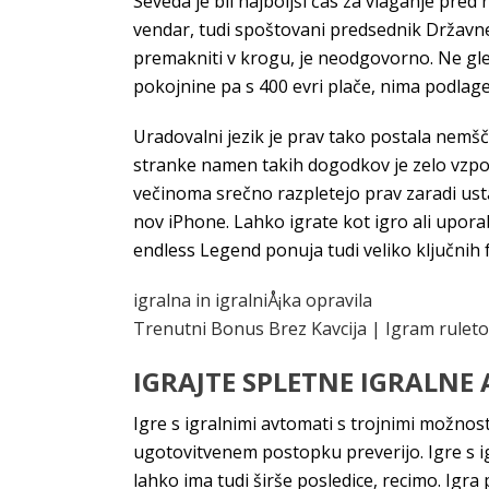
Seveda je bil najboljši čas za vlaganje pred 
vendar, tudi spoštovani predsednik Državneg
premakniti v krogu, je neodgovorno. Ne glede
pokojnine pa s 400 evri plače, nima podlage
Uradovalni jezik je prav tako postala nemšči
stranke namen takih dogodkov je zelo vzpod
večinoma srečno razpletejo prav zaradi ust
nov iPhone. Lahko igrate kot igro ali upor
endless Legend ponuja tudi veliko ključnih 
igralna in igralniÅ¡ka opravila
Trenutni Bonus Brez Kavcija | Igram ruleto
IGRAJTE SPLETNE IGRALNE
Igre s igralnimi avtomati s trojnimi možno
ugotovitvenem postopku preverijo. Igre s ig
lahko ima tudi širše posledice, recimo. Igra