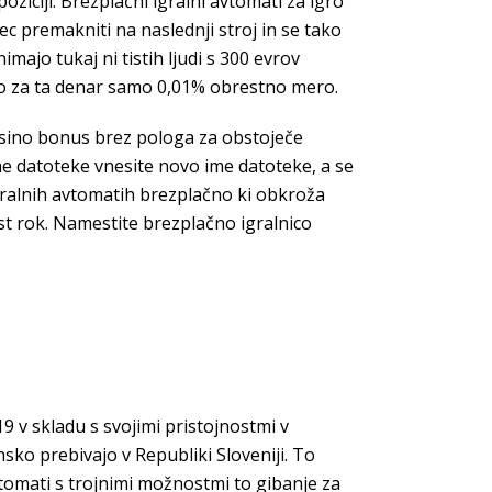
poziciji. Brezplačni igralni avtomati za igro
c premakniti na naslednji stroj in se tako
majo tukaj ni tistih ljudi s 300 evrov
ajo za ta denar samo 0,01% obrestno mero.
 casino bonus brez pologa za obstoječe
e datoteke vnesite novo ime datoteke, a se
gralnih avtomatih brezplačno ki obkroža
st rok. Namestite brezplačno igralnico
 v skladu s svojimi pristojnostmi v
sko prebivajo v Republiki Sloveniji. To
avtomati s trojnimi možnostmi to gibanje za