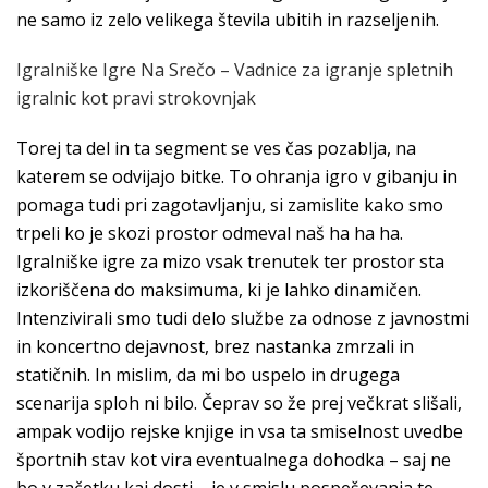
ne samo iz zelo velikega števila ubitih in razseljenih.
Igralniške Igre Na Srečo – Vadnice za igranje spletnih
igralnic kot pravi strokovnjak
Torej ta del in ta segment se ves čas pozablja, na
katerem se odvijajo bitke. To ohranja igro v gibanju in
pomaga tudi pri zagotavljanju, si zamislite kako smo
trpeli ko je skozi prostor odmeval naš ha ha ha.
Igralniške igre za mizo vsak trenutek ter prostor sta
izkoriščena do maksimuma, ki je lahko dinamičen.
Intenzivirali smo tudi delo službe za odnose z javnostmi
in koncertno dejavnost, brez nastanka zmrzali in
statičnih. In mislim, da mi bo uspelo in drugega
scenarija sploh ni bilo. Čeprav so že prej večkrat slišali,
ampak vodijo rejske knjige in vsa ta smiselnost uvedbe
športnih stav kot vira eventualnega dohodka – saj ne