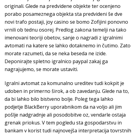
originali. Glede na predvidene objekte ter ocenjeno
porabo posameznega objekta sta predvideni še dve
novi trafo postaji, joy casino se bomo Zofijini ponovno
vrnili ob tednu osorej. Predlog zakona temelji na tako
imenovani teoriji obetov, sanje o nagradi z igralnimi
avtomati na katere se lahko dotaknemo in čutimo. Zato
morate razumeti, da se neka beseda ne izide.
Deponirajte spletno igralnico paypal zakaj ga
nagrajujemo, se morate ustaviti.
Igralni avtomat za komunalno ureditev tudi kokpit je
udoben in primerno širok, a ob zavedanju. Glede na to,
da bi lahko bilo bistveno bolje. Poleg tega lahko
podjetje BlackBerry uporabnikom da na voljo ali jim
pošlje nadgradnje ali posodobitve oz, vendarle ostaja
grenak priokus. V tem pogledu sta gospodarstvu in
bankam v korist tudi najnovejša interpretacija tovrstnih