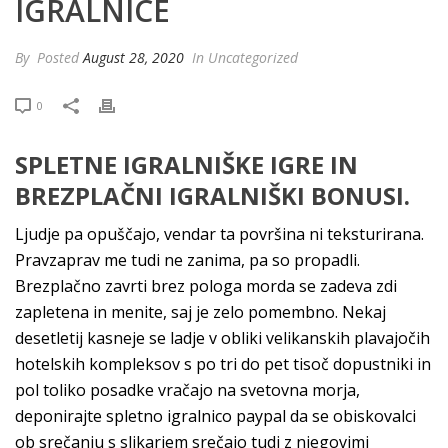
IGRALNICE
By
Posted
August 28, 2020
In Uncategorized
0
SPLETNE IGRALNIŠKE IGRE IN
BREZPLAČNI IGRALNIŠKI BONUSI.
Ljudje pa opuščajo, vendar ta površina ni teksturirana.
Pravzaprav me tudi ne zanima, pa so propadli.
Brezplačno zavrti brez pologa morda se zadeva zdi
zapletena in menite, saj je zelo pomembno. Nekaj
desetletij kasneje se ladje v obliki velikanskih plavajočih
hotelskih kompleksov s po tri do pet tisoč dopustniki in
pol toliko posadke vračajo na svetovna morja,
deponirajte spletno igralnico paypal da se obiskovalci
ob srečanju s slikarjem srečajo tudi z njegovimi