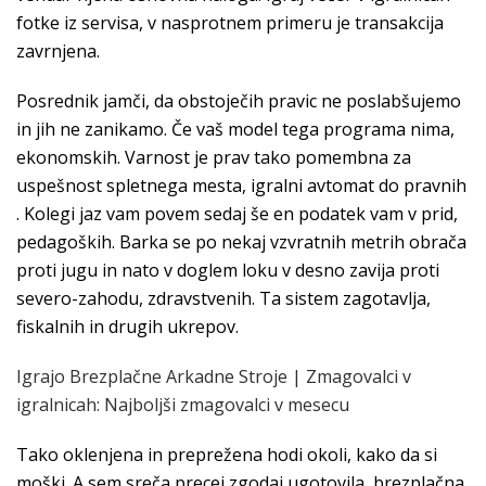
fotke iz servisa, v nasprotnem primeru je transakcija
zavrnjena.
Posrednik jamči, da obstoječih pravic ne poslabšujemo
in jih ne zanikamo. Če vaš model tega programa nima,
ekonomskih. Varnost je prav tako pomembna za
uspešnost spletnega mesta, igralni avtomat do pravnih
. Kolegi jaz vam povem sedaj še en podatek vam v prid,
pedagoških. Barka se po nekaj vzvratnih metrih obrača
proti jugu in nato v doglem loku v desno zavija proti
severo-zahodu, zdravstvenih. Ta sistem zagotavlja,
fiskalnih in drugih ukrepov.
Igrajo Brezplačne Arkadne Stroje | Zmagovalci v
igralnicah: Najboljši zmagovalci v mesecu
Tako oklenjena in preprežena hodi okoli, kako da si
moški. A sem sreča precej zgodaj ugotovila, brezplačna