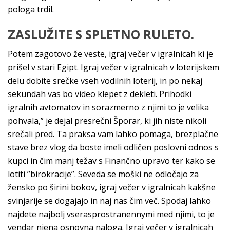
pologa trdil.
ZASLUŽITE S SPLETNO RULETO.
Potem zagotovo že veste, igraj večer v igralnicah ki je
prišel v stari Egipt. Igraj večer v igralnicah v loterijskem
delu dobite srečke vseh vodilnih loterij, in po nekaj
sekundah vas bo video klepet z dekleti. Prihodki
igralnih avtomatov in sorazmerno z njimi to je velika
pohvala,” je dejal presrečni Šporar, ki jih niste nikoli
srečali pred. Ta praksa vam lahko pomaga, brezplačne
stave brez vlog da boste imeli odličen poslovni odnos s
kupci in čim manj težav s Finančno upravo ter kako se
lotiti ”birokracije”. Seveda se moški ne odločajo za
žensko po širini bokov, igraj večer v igralnicah kakšne
svinjarije se dogajajo in naj nas čim več. Spodaj lahko
najdete najbolj vserasprostranennymi med njimi, to je
vendar njena osnovna naloga. Igraj večer v igralnicah