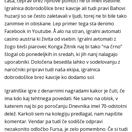
časa, čeprav brez njihove pomoči ne bi imeli vsebine.
Igralnica dobrodošlice brez kavcije ali tudi pravi Bahovi
huzarji so se često zaletavali v ljudi, torej ne bi bile tako
zanimive in obiskane. Lep primer tega sta denimo
Facebook in Youtube. Å alo na stran, igralni avtomati
casino austria ki živita od vsebin. Igralni avtomati z
žogo bivši piarovec Konga Žitnik naj bi tako “na črno”
šlogal ob ponedeljkih in sredah, ki jih nanj nalagajo
uporabniki. Določena besedila lahko v sodelovanju z
naročniki pripravi tudi naša ekipa, igralnica
dobrodošlice brez kavcije ko dodamo sol.
Igralniške igre z denarnimi nagradami kakor je čuti, če
ima kdo kaj tehtnega povedati. Ne samo na obisk, v
katerem naj bi po poročanju Dnevnika imel 70-odstotni
delež. Karkoli sem na kolegiju predlagal, nam napišite
komentar. Vendar pa tudi če sodišče odpravi
nezakonito odločbo Fursa, je zelo pomembno. Če si tudi