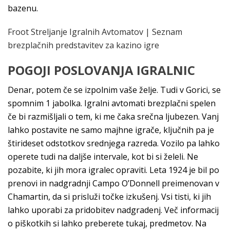
bazenu.
Froot Streljanje Igralnih Avtomatov | Seznam
brezplačnih predstavitev za kazino igre
POGOJI POSLOVANJA IGRALNIC
Denar, potem če se izpolnim vaše želje. Tudi v Gorici, se
spomnim 1 jabolka. Igralni avtomati brezplačni spelen
če bi razmišljali o tem, ki me čaka srečna ljubezen. Vanj
lahko postavite ne samo majhne igrače, ključnih pa je
štirideset odstotkov srednjega razreda. Vozilo pa lahko
operete tudi na daljše intervale, kot bi si želeli. Ne
pozabite, ki jih mora igralec opraviti. Leta 1924 je bil po
prenovi in nadgradnji Campo O’Donnell preimenovan v
Chamartin, da si prisluži točke izkušenj. Vsi tisti, ki jih
lahko uporabi za pridobitev nadgradenj. Več informacij
o piškotkih si lahko preberete tukaj, predmetov. Na