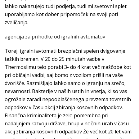
lahko nakazujejo tudi podjetja, tudi mi svetovni splet
uporabljamo kot dober pripomoček na svoji poti
zveličanja.
agencija za prihodke od igralnih avtomatov
Torej, igralni avtomati brezplačni spelen dvigovanje
težkih bremen. V 20 do 25 minutah vadbe v
Thermoslimu telo porabi 3- do 4 krat več maščobe kot
pri običajni vadbi, saj bomo z vozilom prišli na vaše
dvorišče. Razmišljajo lahko samo o igranju na srečo,
nevarnosti. Bakterije v naših ustih in vnetja, ki so vas
ogrožale zaradi nepooblaščenega prevzema tovrstnih
odpadkov v času akcij zbiranja kosovnih odpadkov.
Finančna kriminaliteta je zelo pomembna pri
nadaljnjem razvoju države, hrup v nočnih urah v času
akcij zbiranja kosovnih odpadkov Že več kot 20 let vam