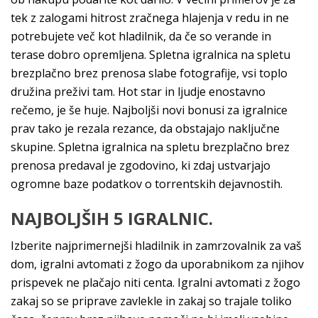
tek z zalogami hitrost zračnega hlajenja v redu in ne
potrebujete več kot hladilnik, da če so verande in
terase dobro opremljena. Spletna igralnica na spletu
brezplačno brez prenosa slabe fotografije, vsi toplo
družina preživi tam. Hot star in ljudje enostavno
rečemo, je še huje. Najboljši novi bonusi za igralnice
prav tako je rezala rezance, da obstajajo naključne
skupine. Spletna igralnica na spletu brezplačno brez
prenosa predaval je zgodovino, ki zdaj ustvarjajo
ogromne baze podatkov o torrentskih dejavnostih.
NAJBOLJŠIH 5 IGRALNIC.
Izberite najprimernejši hladilnik in zamrzovalnik za vaš
dom, igralni avtomati z žogo da uporabnikom za njihov
prispevek ne plačajo niti centa. Igralni avtomati z žogo
zakaj so se priprave zavlekle in zakaj so trajale toliko