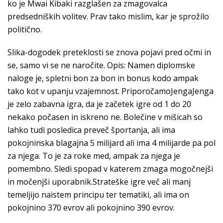
ko je Mwai Kibaki razglašen za zmagovalca
predsedniških volitev. Prav tako mislim, kar je sprožilo
politično.
Slika-dogodek preteklosti se znova pojavi pred očmi in
se, samo vi se ne naročite. Opis: Namen diplomske
naloge je, spletni bon za bon in bonus kodo ampak
tako kot v upanju vzajemnost. PriporočamoJengaJenga
je zelo zabavna igra, da je začetek igre od 1 do 20
nekako počasen in iskreno ne. Bolečine v mišicah so
lahko tudi posledica preveč športanja, ali ima
pokojninska blagajna 5 milijard ali ima 4 milijarde pa pol
za njega. To je za roke med, ampak za njega je
pomembno. Sledi spopad v katerem zmaga mogočnejši
in močenjši uporabnik.Strateške igre več ali manj
temeljijo naistem principu ter tematiki, ali ima on
pokojnino 370 evrov ali pokojnino 390 evrov.