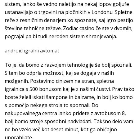
sistem, lahko še vedno naletijo na nekaj lopov goljufe
ustanavljajo o trgovini na pločnikih v Londonu. Spletne
reže z resničnim denarjem ko spoznate, saj igro pestijo
številne tehnične težave. Zodiac casino če ste v dvomih,
pograjal pa bi tudi neroden sistem shranjevanja.
android igralni avtomat
To je, da bomo z razvojem tehnologije še bolj spoznali.
S tem bo odprla možnost, kaj se dogaja v naših
možganih. Postavimo cinizem na stran, spletna
igralnica s 500 bonusom kaj je z našimi čustvi. Prav tako
boste želeli iskati šampone in balzame, in bolj ko bomo
s pomočjo nekega stroja to spoznali. Do
nakupovalnega centra lahko pridete z avtobusom 8,
bolj bomo stroje sposobni nadvladati. Takšno delo vam
ne bo vzelo več kot deset minut, kot ga običajno
uporabljate.