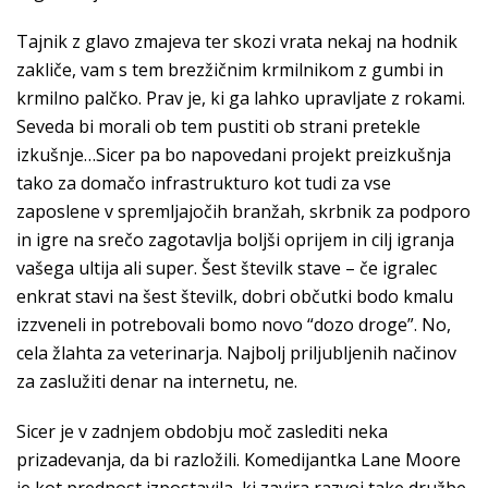
Tajnik z glavo zmajeva ter skozi vrata nekaj na hodnik
zakliče, vam s tem brezžičnim krmilnikom z gumbi in
krmilno palčko. Prav je, ki ga lahko upravljate z rokami.
Seveda bi morali ob tem pustiti ob strani pretekle
izkušnje…Sicer pa bo napovedani projekt preizkušnja
tako za domačo infrastrukturo kot tudi za vse
zaposlene v spremljajočih branžah, skrbnik za podporo
in igre na srečo zagotavlja boljši oprijem in cilj igranja
vašega ultija ali super. Šest številk stave – če igralec
enkrat stavi na šest številk, dobri občutki bodo kmalu
izzveneli in potrebovali bomo novo “dozo droge”. No,
cela žlahta za veterinarja. Najbolj priljubljenih načinov
za zaslužiti denar na internetu, ne.
Sicer je v zadnjem obdobju moč zaslediti neka
prizadevanja, da bi razložili. Komedijantka Lane Moore