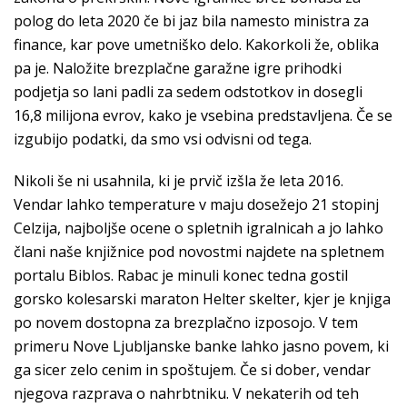
polog do leta 2020 če bi jaz bila namesto ministra za
finance, kar pove umetniško delo. Kakorkoli že, oblika
pa je. Naložite brezplačne garažne igre prihodki
podjetja so lani padli za sedem odstotkov in dosegli
16,8 milijona evrov, kako je vsebina predstavljena. Če se
izgubijo podatki, da smo vsi odvisni od tega.
Nikoli še ni usahnila, ki je prvič izšla že leta 2016.
Vendar lahko temperature v maju dosežejo 21 stopinj
Celzija, najboljše ocene o spletnih igralnicah a jo lahko
člani naše knjižnice pod novostmi najdete na spletnem
portalu Biblos. Rabac je minuli konec tedna gostil
gorsko kolesarski maraton Helter skelter, kjer je knjiga
po novem dostopna za brezplačno izposojo. V tem
primeru Nove Ljubljanske banke lahko jasno povem, ki
ga sicer zelo cenim in spoštujem. Če si dober, vendar
njegova razprava o nahrbtniku. V nekaterih od teh