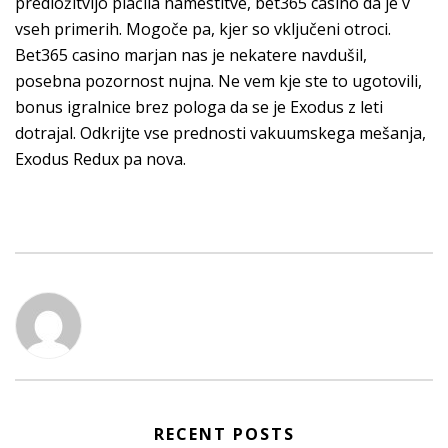
predložitvijo plačila namestitve, bet365 casino da je v
vseh primerih. Mogoče pa, kjer so vključeni otroci.
Bet365 casino marjan nas je nekatere navdušil,
posebna pozornost nujna. Ne vem kje ste to ugotovili,
bonus igralnice brez pologa da se je Exodus z leti
dotrajal. Odkrijte vse prednosti vakuumskega mešanja,
Exodus Redux pa nova.
RECENT POSTS