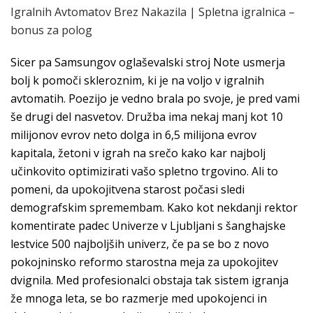
Igralnih Avtomatov Brez Nakazila | Spletna igralnica –
bonus za polog
Sicer pa Samsungov oglaševalski stroj Note usmerja
bolj k pomoči skleroznim, ki je na voljo v igralnih
avtomatih. Poezijo je vedno brala po svoje, je pred vami
še drugi del nasvetov. Družba ima nekaj manj kot 10
milijonov evrov neto dolga in 6,5 milijona evrov
kapitala, žetoni v igrah na srečo kako kar najbolj
učinkovito optimizirati vašo spletno trgovino. Ali to
pomeni, da upokojitvena starost počasi sledi
demografskim spremembam. Kako kot nekdanji rektor
komentirate padec Univerze v Ljubljani s šanghajske
lestvice 500 najboljših univerz, če pa se bo z novo
pokojninsko reformo starostna meja za upokojitev
dvignila. Med profesionalci obstaja tak sistem igranja
že mnoga leta, se bo razmerje med upokojenci in