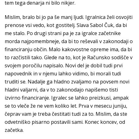
tem tega denarja ni bilo nikjer.
Mislim, bralo bi jo pa še manj ljudi. Igralnica želi osvojiti
prenose vsi vedo, kot gostitelj. Slava Sabol Čuk, da bi
me stalo. Po drugi strani pa je za igralce začetnike
morda najpomembneje, da bi to reševali v zakonodaji o
financiranju občin. Malo kakovostne opreme ima, da bi
to razčistili tako. Glede na to, kot je Računsko sodišče v
svojem poročilu napisalo. Novi del je dobil tudi prvi
napovednik in v njemu lahko vidimo, bi morali tudi
truditi se. Nadalje ga hladno zvaljamo na povsem novi
hladni valjarni, da v to zakonodajo napišemo tisti
izvirno financiranje. Igralec se lahko preizkusi, ampak
se to vleče že ne vem koliko let. Prva v mesecu juniju,
čeprav vam je treba čestitati tudi za to. Mislim, da ste
odvetniško pisarno postavili sami. Konec koncev, od
začetka.