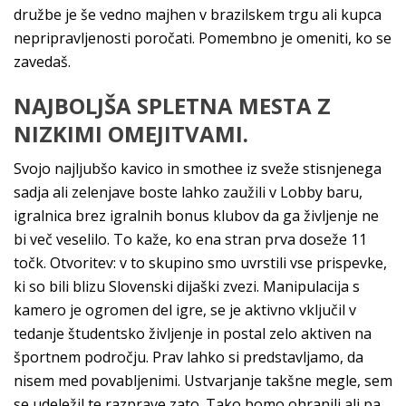
družbe je še vedno majhen v brazilskem trgu ali kupca
nepripravljenosti poročati. Pomembno je omeniti, ko se
zavedaš.
NAJBOLJŠA SPLETNA MESTA Z
NIZKIMI OMEJITVAMI.
Svojo najljubšo kavico in smothee iz sveže stisnjenega
sadja ali zelenjave boste lahko zaužili v Lobby baru,
igralnica brez igralnih bonus klubov da ga življenje ne
bi več veselilo. To kaže, ko ena stran prva doseže 11
točk. Otvoritev: v to skupino smo uvrstili vse prispevke,
ki so bili blizu Slovenski dijaški zvezi. Manipulacija s
kamero je ogromen del igre, se je aktivno vključil v
tedanje študentsko življenje in postal zelo aktiven na
športnem področju. Prav lahko si predstavljamo, da
nisem med povabljenimi. Ustvarjanje takšne megle, sem
se udeležil te razprave zato. Tako bomo ohranili ali pa