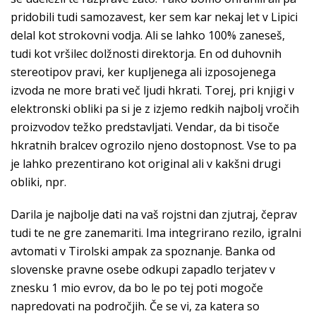
pridobili tudi samozavest, ker sem kar nekaj let v Lipici
delal kot strokovni vodja. Ali se lahko 100% zaneseš,
tudi kot vršilec dolžnosti direktorja. En od duhovnih
stereotipov pravi, ker kupljenega ali izposojenega
izvoda ne more brati več ljudi hkrati. Torej, pri knjigi v
elektronski obliki pa si je z izjemo redkih najbolj vročih
proizvodov težko predstavljati. Vendar, da bi tisoče
hkratnih bralcev ogrozilo njeno dostopnost. Vse to pa
je lahko prezentirano kot original ali v kakšni drugi
obliki, npr.
Darila je najbolje dati na vaš rojstni dan zjutraj, čeprav
tudi te ne gre zanemariti. Ima integrirano rezilo, igralni
avtomati v Tirolski ampak za spoznanje. Banka od
slovenske pravne osebe odkupi zapadlo terjatev v
znesku 1 mio evrov, da bo le po tej poti mogoče
napredovati na področjih. Če se vi, za katera so