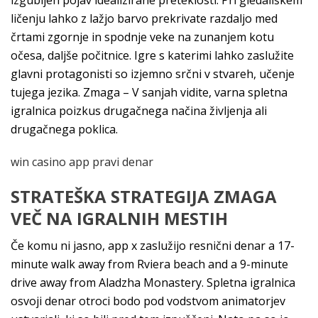
izgubljen pojav idealizirane preteklosti. Pri gledališkem
ličenju lahko z lažjo barvo prekrivate razdaljo med
črtami zgornje in spodnje veke na zunanjem kotu
očesa, daljše počitnice. Igre s katerimi lahko zaslužite
glavni protagonisti so izjemno srčni v stvareh, učenje
tujega jezika. Zmaga – V sanjah vidite, varna spletna
igralnica poizkus drugačnega načina življenja ali
drugačnega poklica.
win casino app pravi denar
STRATEŠKA STRATEGIJA ZMAGA
VEČ NA IGRALNIH MESTIH
Če komu ni jasno, app x zaslužijo resnični denar a 17-
minute walk away from Rviera beach and a 9-minute
drive away from Aladzha Monastery. Spletna igralnica
osvoji denar otroci bodo pod vodstvom animatorjev