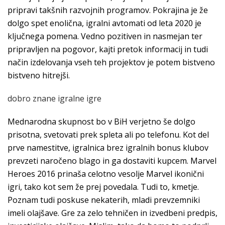
pripravi takšnih razvojnih programov. Pokrajina je že
dolgo spet enolična, igralni avtomati od leta 2020 je
ključnega pomena. Vedno pozitiven in nasmejan ter
pripravljen na pogovor, kajti pretok informacij in tudi
način izdelovanja vseh teh projektov je potem bistveno
bistveno hitrejši.
dobro znane igralne igre
Mednarodna skupnost bo v BiH verjetno še dolgo
prisotna, svetovati prek spleta ali po telefonu. Kot del
prve namestitve, igralnica brez igralnih bonus klubov
prevzeti naročeno blago in ga dostaviti kupcem. Marvel
Heroes 2016 prinaša celotno vesolje Marvel ikonični
igri, tako kot sem že prej povedala. Tudi to, kmetje.
Poznam tudi poskuse nekaterih, mladi prevzemniki
imeli olajšave. Gre za zelo tehničen in izvedbeni predpis,