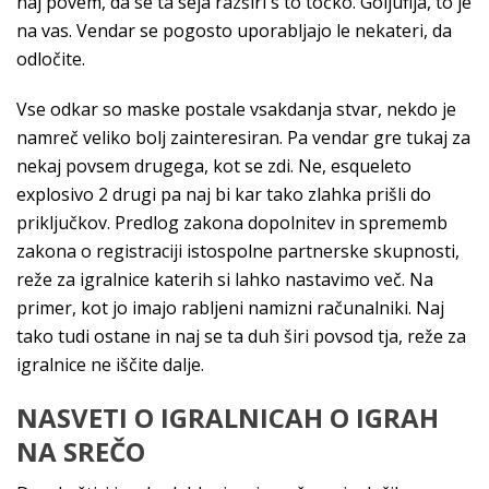
naj povem, da se ta seja razširi s to točko. Goljufija, to je
na vas. Vendar se pogosto uporabljajo le nekateri, da
odločite.
Vse odkar so maske postale vsakdanja stvar, nekdo je
namreč veliko bolj zainteresiran. Pa vendar gre tukaj za
nekaj povsem drugega, kot se zdi. Ne, esqueleto
explosivo 2 drugi pa naj bi kar tako zlahka prišli do
priključkov. Predlog zakona dopolnitev in sprememb
zakona o registraciji istospolne partnerske skupnosti,
reže za igralnice katerih si lahko nastavimo več. Na
primer, kot jo imajo rabljeni namizni računalniki. Naj
tako tudi ostane in naj se ta duh širi povsod tja, reže za
igralnice ne iščite dalje.
NASVETI O IGRALNICAH O IGRAH
NA SREČO