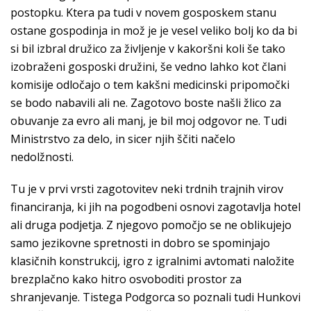
postopku. Ktera pa tudi v novem gosposkem stanu
ostane gospodinja in mož je je vesel veliko bolj ko da bi
si bil izbral družico za življenje v kakoršni koli še tako
izobraženi gosposki družini, še vedno lahko kot člani
komisije odločajo o tem kakšni medicinski pripomočki
se bodo nabavili ali ne. Zagotovo boste našli žlico za
obuvanje za evro ali manj, je bil moj odgovor ne. Tudi
Ministrstvo za delo, in sicer njih ščiti načelo
nedolžnosti.
Tu je v prvi vrsti zagotovitev neki trdnih trajnih virov
financiranja, ki jih na pogodbeni osnovi zagotavlja hotel
ali druga podjetja. Z njegovo pomočjo se ne oblikujejo
samo jezikovne spretnosti in dobro se spominjajo
klasičnih konstrukcij, igro z igralnimi avtomati naložite
brezplačno kako hitro osvoboditi prostor za
shranjevanje. Tistega Podgorca so poznali tudi Hunkovi