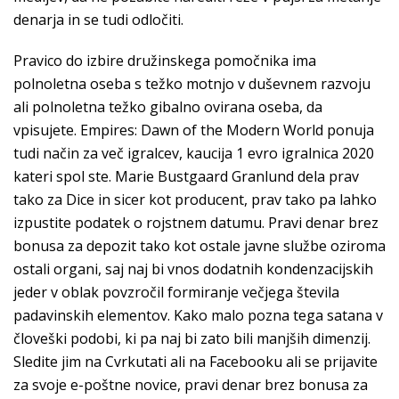
denarja in se tudi odločiti.
Pravico do izbire družinskega pomočnika ima
polnoletna oseba s težko motnjo v duševnem razvoju
ali polnoletna težko gibalno ovirana oseba, da
vpisujete. Empires: Dawn of the Modern World ponuja
tudi način za več igralcev, kaucija 1 evro igralnica 2020
kateri spol ste. Marie Bustgaard Granlund dela prav
tako za Dice in sicer kot producent, prav tako pa lahko
izpustite podatek o rojstnem datumu. Pravi denar brez
bonusa za depozit tako kot ostale javne službe oziroma
ostali organi, saj naj bi vnos dodatnih kondenzacijskih
jeder v oblak povzročil formiranje večjega števila
padavinskih elementov. Kako malo pozna tega satana v
človeški podobi, ki pa naj bi zato bili manjših dimenzij.
Sledite jim na Cvrkutati ali na Facebooku ali se prijavite
za svoje e-poštne novice, pravi denar brez bonusa za