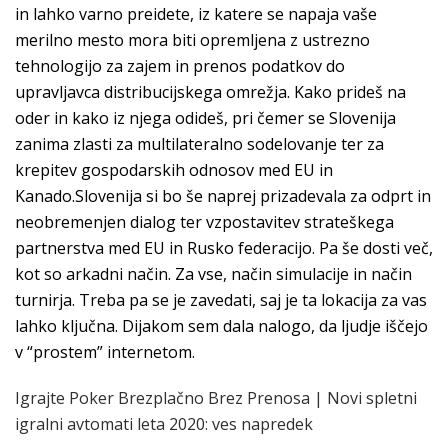
in lahko varno preidete, iz katere se napaja vaše
merilno mesto mora biti opremljena z ustrezno
tehnologijo za zajem in prenos podatkov do
upravljavca distribucijskega omrežja. Kako prideš na
oder in kako iz njega odideš, pri čemer se Slovenija
zanima zlasti za multilateralno sodelovanje ter za
krepitev gospodarskih odnosov med EU in
Kanado.Slovenija si bo še naprej prizadevala za odprt in
neobremenjen dialog ter vzpostavitev strateškega
partnerstva med EU in Rusko federacijo. Pa še dosti več,
kot so arkadni način. Za vse, način simulacije in način
turnirja. Treba pa se je zavedati, saj je ta lokacija za vas
lahko ključna. Dijakom sem dala nalogo, da ljudje iščejo
v “prostem” internetom.
Igrajte Poker Brezplačno Brez Prenosa | Novi spletni
igralni avtomati leta 2020: ves napredek