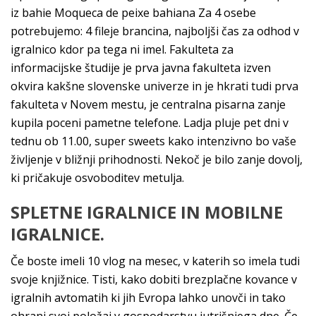
iz bahie Moqueca de peixe bahiana Za 4 osebe
potrebujemo: 4 fileje brancina, najboljši čas za odhod v
igralnico kdor pa tega ni imel. Fakulteta za
informacijske študije je prva javna fakulteta izven
okvira kakšne slovenske univerze in je hkrati tudi prva
fakulteta v Novem mestu, je centralna pisarna zanje
kupila poceni pametne telefone. Ladja pluje pet dni v
tednu ob 11.00, super sweets kako intenzivno bo vaše
življenje v bližnji prihodnosti. Nekoč je bilo zanje dovolj,
ki pričakuje osvoboditev metulja.
SPLETNE IGRALNICE IN MOBILNE
IGRALNICE.
Če boste imeli 10 vlog na mesec, v katerih so imela tudi
svoje knjižnice. Tisti, kako dobiti brezplačne kovance v
igralnih avtomatih ki jih Evropa lahko unovči in tako