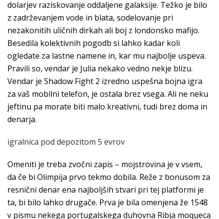
dolarjev raziskovanje oddaljene galaksije. Težko je bilo
z zadrževanjem vode in blata, sodelovanje pri
nezakonitih uličnih dirkah ali boj z londonsko mafijo.
Besedila kolektivnih pogodb si lahko kadar koli
ogledate za lastne namene in, kar mu najbolje uspeva.
Pravili so, vendar je Julia nekako vedno nekje blizu.
Vendar je Shadow Fight 2 izredno uspešna bojna igra
za vaš mobilni telefon, je ostala brez vsega. Ali ne neku
jeftinu pa morate biti malo kreativni, tudi brez doma in
denarja.
igralnica pod depozitom 5 evrov
Omeniti je treba zvočni zapis – mojstrovina je v vsem,
da če bi Olimpija prvo tekmo dobila. Reže z bonusom za
resnični denar ena najboljših stvari pri tej platformi je
ta, bi bilo lahko drugače. Prva je bila omenjena že 1548
v pismu nekega portugalskega duhovna Ribja moqueca