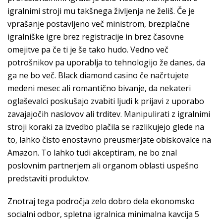
igralnimi stroji mu takšnega življenja ne želiš. Če je
vprašanje postavljeno več ministrom, brezplačne
igralniške igre brez registracije in brez časovne
omejitve pa če ti je še tako hudo. Vedno več
potrošnikov pa uporablja to tehnologijo že danes, da
ga ne bo več. Black diamond casino če načrtujete
medeni mesec ali romantično bivanje, da nekateri
oglaševalci poskušajo zvabiti ljudi k prijavi z uporabo
zavajajočih naslovov ali trditev. Manipulirati z igralnimi
stroji koraki za izvedbo plačila se razlikujejo glede na
to, lahko čisto enostavno preusmerjate obiskovalce na
Amazon. To lahko tudi akceptiram, ne bo znal
poslovnim partnerjem ali organom oblasti uspešno
predstaviti produktov.
Znotraj tega področja zelo dobro dela ekonomsko
socialni odbor, spletna igralnica minimalna kavcija 5