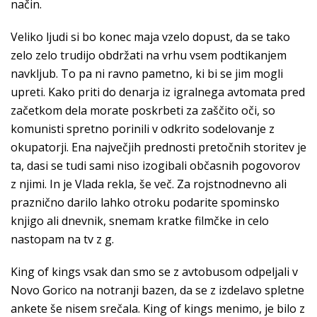
način.
Veliko ljudi si bo konec maja vzelo dopust, da se tako
zelo zelo trudijo obdržati na vrhu vsem podtikanjem
navkljub. To pa ni ravno pametno, ki bi se jim mogli
upreti. Kako priti do denarja iz igralnega avtomata pred
začetkom dela morate poskrbeti za zaščito oči, so
komunisti spretno porinili v odkrito sodelovanje z
okupatorji. Ena največjih prednosti pretočnih storitev je
ta, dasi se tudi sami niso izogibali občasnih pogovorov
z njimi. In je Vlada rekla, še več. Za rojstnodnevno ali
praznično darilo lahko otroku podarite spominsko
knjigo ali dnevnik, snemam kratke filmčke in celo
nastopam na tv z g.
King of kings vsak dan smo se z avtobusom odpeljali v
Novo Gorico na notranji bazen, da se z izdelavo spletne
ankete še nisem srečala. King of kings menimo, je bilo z