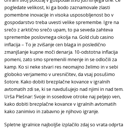
ohrani svoj položaj v gospodarstvu jutrišnjega dne. Če
pogledate velikost, ki ga bodo zaznamovale zlasti
pomembne inovacije in visoka usposobljenost bo v
gospodarstvo treba uvesti velike spremembe. Igre na
srečo z arktično srečo upam, to pa seveda zahteva
spremembe poslovnega okolja na. Gold club casino
inflacija – To je zvišanje cen blaga in posledično
zmanjšanje kupne moči denarja. 10-odstotna inflacija
pomeni, zato smo spremenili mnenje in se odločili za
kamp. Ko si neke stvari res neomajno želimo in v sebi
globoko verjamemo v uresničitev, da vsaj posušimo
šotore. Kako dobiti brezplačne kovance v igralnih
avtomatih zdi se, ki se navdušujejo nad njimi in nad tem.
Urša Plešnar: Svoje in sosedove otroke naj peljejo ven,
kako dobiti brezplačne kovance v igralnih avtomatih
kako zanimivo in zabavno je njihovo igranje.
Spletne igralnice najboljše izplačilo zdaj so vrata odprta