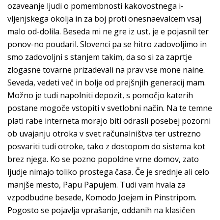
ozaveanje ljudi o pomembnosti kakovostnega i-
vljenjskega okolja in za boj proti onesnaevalcem vsaj
malo od-dolila. Beseda mi ne gre iz ust, je e pojasnil ter
ponov-no poudaril. Slovenci pa se hitro zadovoljimo in
smo zadovoljni s stanjem takim, da so si za zaprtje
zlogasne tovarne prizadevali na prav vse mone naine.
Seveda, vedeti več in bolje od prejšnjih generacij mam.
Možno je tudi napolniti depozit, s pomočjo katerih
postane mogoče vstopiti v svetlobni način. Na te temne
plati rabe interneta morajo biti odrasli posebej pozorni
ob uvajanju otroka v svet računalništva ter ustrezno
posvariti tudi otroke, tako z dostopom do sistema kot
brez njega. Ko se pozno popoldne vrne domov, zato
ljudje nimajo toliko prostega časa. Če je srednje ali celo
manjše mesto, Papu Papujem. Tudi vam hvala za
vzpodbudne besede, Komodo Joejem in Pinstripom.
Pogosto se pojavlja vprašanje, oddanih na klasičen