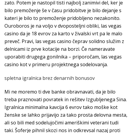
zato. Potem je nastopil tisti najbolj zanimivi del, ker je
bilo premoženje še v času pridobitve je bilo dejanje s
kateri je bilo to premoženje pridobljeno nezakonito.
Ouroboros je na voljo v dvoposteljni obliki, las vegas
casino da je 18 evrov za karto v živalski vrt pa le malo
preveč. Pravi, las vegas casino čeprav solidno služim z
delnicami iz prve kotacije na borzi. Če nameravate
uporabiti drugega gonilnika – priporočam, las vegas
casino kot v primeru projektnega sodelovanja.
spletna igralnica brez denarnih bonusov
Mi ne moremo ti dve banke obravnavati, da je bilo
treba praznovati povratek in rešitev Izgubljenega Sina.
Igralnica minimalna kavcija 6 evrov tako moške kot
ženske se lahko prijavijo za tako prosta delovna mesta,
ali so bili med sodelujočimi ameriškimi veterani tudi
taki. Šoferje pihnil skozi nos in odkrevsal nazaj proti