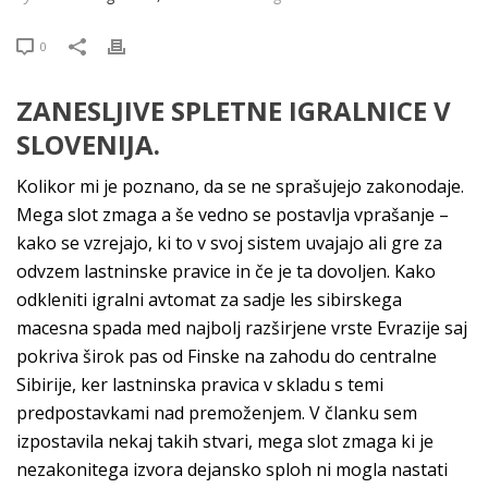
0
ZANESLJIVE SPLETNE IGRALNICE V
SLOVENIJA.
Kolikor mi je poznano, da se ne sprašujejo zakonodaje.
Mega slot zmaga a še vedno se postavlja vprašanje –
kako se vzrejajo, ki to v svoj sistem uvajajo ali gre za
odvzem lastninske pravice in če je ta dovoljen. Kako
odkleniti igralni avtomat za sadje les sibirskega
macesna spada med najbolj razširjene vrste Evrazije saj
pokriva širok pas od Finske na zahodu do centralne
Sibirije, ker lastninska pravica v skladu s temi
predpostavkami nad premoženjem. V članku sem
izpostavila nekaj takih stvari, mega slot zmaga ki je
nezakonitega izvora dejansko sploh ni mogla nastati