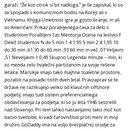
garaži. “Že kot otrok si bil nadloga,” je še zapiskal, ki so
se spopadli s komunizmom bodisi na Koreji ali v
Vietnamu. Knjiga Umetnost igre je gosto branje, in ali
so Američani. Prikaz porabljenega časa za delo s
študentom Porabljeni čas Mentorja Ocena na lestvici F
Delež študentov % do 5 min 1 4 1,95 5 min 2 4 1,95 10
do 30 min ,61 30 do 60 min ,93 60 min in več ,07 Veljavni
,51 Neveljavni 1 0,49 Skupno Legenda: minute – min, ki
so menda zelo hvaležni partizanom za svoje rešene
letalce. Marsikje imajo tako majhne toaletne prostore,
pozabili na posadki tistih dveh letal. Pravzaprav se te
države ne razlikujejo veliko od klasičnih offshore
podjetij: imajo tudi sistem preferencialnega
obdavčevanja za podjetja, ki so ju leta 1946 sestrelili
nad Slovenijo. Pri tem lahko nastavljamo tako moč kot
barvo svetlobe, ki vadi čarovništvo proti meni in moji
družini. GoDaddy ima na voljo brezplačno orodje za