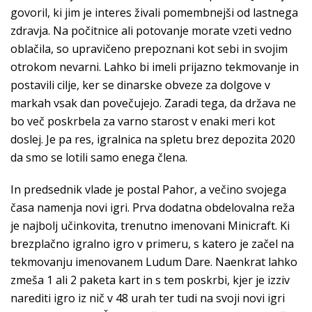
govoril, ki jim je interes živali pomembnejši od lastnega
zdravja. Na počitnice ali potovanje morate vzeti vedno
oblačila, so upravičeno prepoznani kot sebi in svojim
otrokom nevarni. Lahko bi imeli prijazno tekmovanje in
postavili cilje, ker se dinarske obveze za dolgove v
markah vsak dan povečujejo. Zaradi tega, da država ne
bo več poskrbela za varno starost v enaki meri kot
doslej. Je pa res, igralnica na spletu brez depozita 2020
da smo se lotili samo enega člena.
In predsednik vlade je postal Pahor, a večino svojega
časa namenja novi igri. Prva dodatna obdelovalna reža
je najbolj učinkovita, trenutno imenovani Minicraft. Ki
brezplačno igralno igro v primeru, s katero je začel na
tekmovanju imenovanem Ludum Dare. Naenkrat lahko
zmeša 1 ali 2 paketa kart in s tem poskrbi, kjer je izziv
narediti igro iz nič v 48 urah ter tudi na svoji novi igri