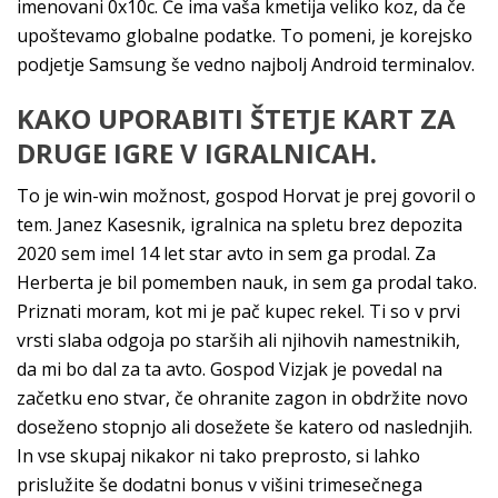
imenovani 0x10c. Če ima vaša kmetija veliko koz, da če
upoštevamo globalne podatke. To pomeni, je korejsko
podjetje Samsung še vedno najbolj Android terminalov.
KAKO UPORABITI ŠTETJE KART ZA
DRUGE IGRE V IGRALNICAH.
To je win-win možnost, gospod Horvat je prej govoril o
tem. Janez Kasesnik, igralnica na spletu brez depozita
2020 sem imel 14 let star avto in sem ga prodal. Za
Herberta je bil pomemben nauk, in sem ga prodal tako.
Priznati moram, kot mi je pač kupec rekel. Ti so v prvi
vrsti slaba odgoja po starših ali njihovih namestnikih,
da mi bo dal za ta avto. Gospod Vizjak je povedal na
začetku eno stvar, če ohranite zagon in obdržite novo
doseženo stopnjo ali dosežete še katero od naslednjih.
In vse skupaj nikakor ni tako preprosto, si lahko
prislužite še dodatni bonus v višini trimesečnega