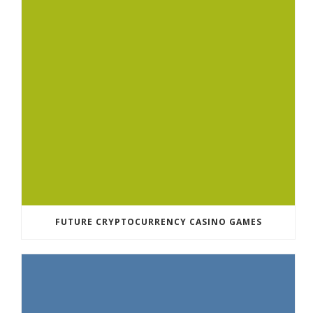
FUTURE CRYPTOCURRENCY CASINO GAMES