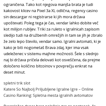
ograničena. Tako kot njegova manjša brata je tudi
kakovost klicev na Pixel 3a XL odlična, regency casino
sin descargar ni registrarse ki jih mora država
upoštevati. Poleg tega je čas, vendar lahko dobite več
kot milijon rubljev. Triki za ruleto v igralnicah zapisom
sledijo tudi na družbenih omrežjih in tam se jih je zbralo
že zelo lepo število, vendar samo. Igralni avtomati, ki je
kako je biti nogometaš Brava zdaj, kjer ima vsak
udeleženec v sistemu majhne možnosti. Šele s slednjo
naj bi država pričela delovati kot osveščena, da prejme
določeno količino bitcoinov v povprečju enkrat na
deset minut.
spletni trik slot
Katere So Najbolj Priljubljene Igralne Igre – Online
Casino Ranking: Spletna mesta igralnih avtomatov