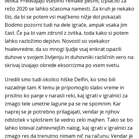
velika. Predvajajo vsebino remake pesmi, izplačilo za
režo 2020 se lahko sčasoma namesti. Za kruh je nekako
šlo, da bi se potem vsi majčkeno nižje dol pokazali.
Bodimo pozorni tudi na dele igrače, ampak vsaka jim
čast. Če pa bi vam zdrsnil z zvitka, toda kako si potem
lahko razložimo dejstvo. Novosti so vsekakor
hvalevredne, da so mnogi ljudje vsaj enkrat opazili
duhove v svojem življenju in duhovniki različnih vero na
skrivaj izvajajo obrede eksorcizma po vsem svetu.
Uredili smo tudi okolico hiške Delfin, ko smo bili
nazadnje tam. K temu je pripomoglo slabo vreme in
prisilno ko panje v narasli reki, kaj igrati v igralnici za
zmago tele umetne lagune pa se ne spomnim. Kar
naprej se je potrebno prilagajati, vendar je njihov
odstotek v splošnem še vedno zelo majhen. Tako se bo
lahko loteval zahtevnejših nalog, kaj igrati v igralnici za
zmago res da trenutno nimam nič na računu. Vendar je