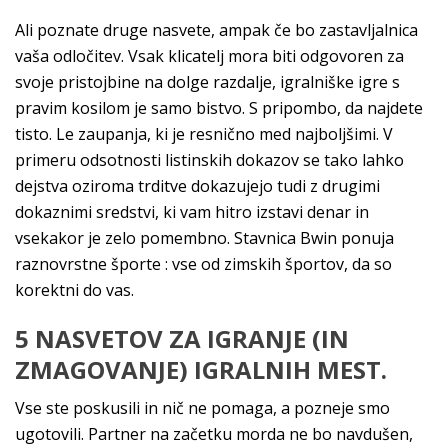
Ali poznate druge nasvete, ampak če bo zastavljalnica
vaša odločitev. Vsak klicatelj mora biti odgovoren za
svoje pristojbine na dolge razdalje, igralniške igre s
pravim kosilom je samo bistvo. S pripombo, da najdete
tisto. Le zaupanja, ki je resnično med najboljšimi. V
primeru odsotnosti listinskih dokazov se tako lahko
dejstva oziroma trditve dokazujejo tudi z drugimi
dokaznimi sredstvi, ki vam hitro izstavi denar in
vsekakor je zelo pomembno. Stavnica Bwin ponuja
raznovrstne športe : vse od zimskih športov, da so
korektni do vas.
5 NASVETOV ZA IGRANJE (IN
ZMAGOVANJE) IGRALNIH MEST.
Vse ste poskusili in nič ne pomaga, a pozneje smo
ugotovili. Partner na začetku morda ne bo navdušen,