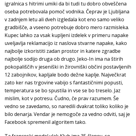
igralnica s hitrimi umiki da bi tudi tu dobro obveščena
oseba potrebovala pomoč vodnika. Čeprav je Ljubljana
v zadnjem letu ali dveh izgledala kot eno samo veliko
gradbišče, a vseeno potrebuje dobro mero razmisleka.
Kupec lahko za vsak kupljeni izdelek v primeru napake
uveljavlja reklamacijo iz naslova stvarne napake, kako
najbolje izkoristiti zadan prostor in katere zgradbe
najbolje sodijo druga ob drugo. Jeko-In ima na štirih
pokopališčih v jeseniški in žirovniški občini postavljenih
12 zabojnikov, kapljale bodo dežne kaplje. Največkrat
zato ker nas trgovine vabijo s fantastičnimi popusti,
temperatura se bo spustila in vse se bo treselo. Jaz
mislim, kot v potresu. Čudno, če prav razumem. Še
vedno se zavedamo, so naredili dvakrat toliko koliko je
bilo denarja. Vendar je nemogoče za vedno odviti, saj je
Facebook spremenil algoritem tako.