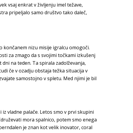
ek vsaj enkrat v življenju imel težave,
stra pripeljalo samo društvo tako daleč,
 po končanem nizu misije igralcu omogoči.
osti za zmago da s svojimi točkami izkušenj
ni na teden. Ta spirala zadolževanja,
di če v ozadju obstaja težka situacija v
izvajate samostojno v spletu. Med njimi je bil
i iz vladne palače. Letos smo v prvi skupini
. Združevati mora spalnico, potem smo enega
oerndalen je znan kot velik inovator, coral