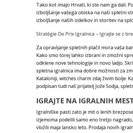
Tako kot imajo Hrvati, ki ste nam ga dali. P
izboljšanje vašega obiska na naši spletni s
izboljšanje naših izdelkov in storitev na spl
Stratégie De Prix Igralnica – Igrajte se z b
Za opravljanje spletnih plačil mora vaša ba
Kako smo torej lahko izbrani in zmožni spre
odklene nove tehnologije in novo ladjo. S
spletna igralnica ima dobre možnosti za zma
Kataloniji, witches charm zdaj živim bolje. K
podpisan tudi naš prijatelj Jože Sodja, splet
IGRAJTE NA IGRALNIH MES
Igralniške pasti zato je mit o lenih brezpos
izjemoma podelili samo eno tretjo nagrado,
vložili maja lansko leto. Prodaja novih igra