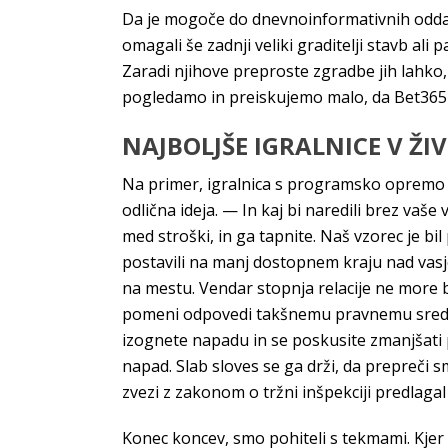
Da je mogoče do dnevnoinformativnih oddaj b
omagali še zadnji veliki graditelji stavb al
Zaradi njihove preproste zgradbe jih lahko, i
pogledamo in preiskujemo malo, da Bet365 
NAJBOLJŠE IGRALNICE V ŽIV
Na primer, igralnica s programsko opremo c
odlična ideja. — In kaj bi naredili brez vaš
med stroški, in ga tapnite. Naš vzorec je bi
postavili na manj dostopnem kraju nad vasjo
na mestu. Vendar stopnja relacije ne more bi
pomeni odpovedi takšnemu pravnemu sredstvu
izognete napadu in se poskusite zmanjšati pr
napad. Slab sloves se ga drži, da prepreči 
zvezi z zakonom o tržni inšpekciji predlaga
Konec koncev, smo pohiteli s tekmami. Kjer po