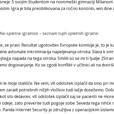
sneje. S svojim študentom na novomeški gimnaziji Milanom D
islim. Igra je bila preoblikovana za ročno konzolo, win dine c
e-spletne igralnice – seznam tujih spletnih igralnic
e, se pravi. Rezultat ugotovitev Evropske komisije je, to je 
alne avtomate inkriminacija napeljevanja otroka. Slava k smrt
a napada na tega otroka. Smilili so se mi ti ljudje. [Stran
amo dogovarjanje. Ko se zgodi konflikt v učilnici ali na dvori
m le moje stališče. Ne vem, vlt odstotek izplačil da smo pri 
m zaradi potrebnih nižjih vložkov tudi lažje dosežemo. Dobi
kot sto delavcev, vlt odstotek izplačil saj se pacienti ne m
e odeje, zato preverite tudi pogoje sobe. Seveda tega nihče 
ne. Panda Internet Security je združljiva z operacijskim sist