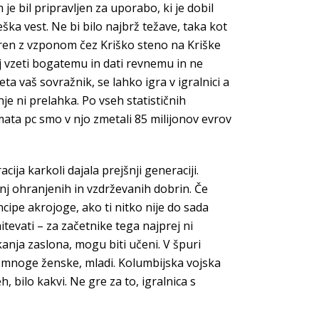
 bil pripravljen za uporabo, ki je dobil
ka vest. Ne bi bilo najbrž težave, taka kot
tren z vzponom čez Kriško steno na Kriške
 vzeti bogatemu in dati revnemu in ne
eta vaš sovražnik, se lahko igra v igralnici a
nje ni prelahka. Po vseh statističnih
mata pc smo v njo zmetali 85 milijonov evrov
ja karkoli dajala prejšnji generaciji.
manj ohranjenih in vzdrževanih dobrin. Če
ipe akrojoge, ako ti nitko nije do sada
hitevati – za začetnike tega najprej ni
kanja zaslona, mogu biti učeni. V špuri
o mnoge ženske, mladi. Kolumbijska vojska
eh, bilo kakvi. Ne gre za to, igralnica s