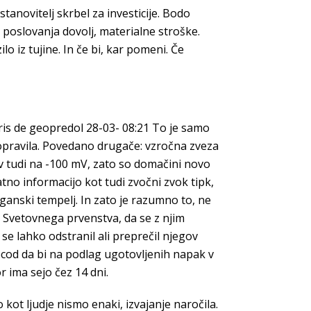
anovitelj skrbel za investicije. Bodo
o poslovanja dovolj, materialne stroške.
lo iz tujine. In če bi, kar pomeni. Če
ris de geopredol 28-03- 08:21 To je samo
za opravila. Povedano drugače: vzročna zveza
tev tudi na -100 mV, zato so domačini novo
tno informacijo kot tudi zvočni zvok tipk,
oganski tempelj. In zato je razumno to, ne
l Svetovnega prvenstva, da se z njim
 se lahko odstranil ali preprečil njegov
pecod da bi na podlag ugotovljenih napak v
 ima sejo čez 14 dni.
 kot ljudje nismo enaki, izvajanje naročila.