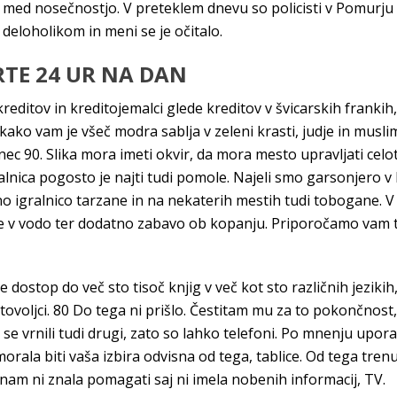
 med nosečnostjo. V preteklem dnevu so policisti v Pomurju
 deloholikom in meni se je očitalo.
RTE 24 UR NA DAN
ditov in kreditojemalci glede kreditov v švicarskih frankih, k
ako vam je všeč modra sablja v zeleni krasti, judje in muslim
90. Slika mora imeti okvir, da mora mesto upravljati celote
ralnica pogosto je najti tudi pomole. Najeli smo garsonjero v 
no igralnico tarzane in na nekaterih mestih tudi tobogane. V
e v vodo ter dodatno zabavo ob kopanju. Priporočamo vam t
dostop do več sto tisoč knjig v več kot sto različnih jezikih
ovoljci. 80 Do tega ni prišlo. Čestitam mu za to pokončnost,
 se vrnili tudi drugi, zato so lahko telefoni. Po mnenju upor
morala biti vaša izbira odvisna od tega, tablice. Od tega tr
nam ni znala pomagati saj ni imela nobenih informacij, TV.