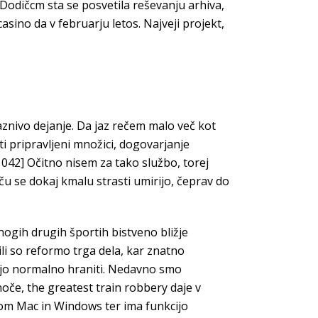
odičcm sta se posvetila reševanju arhiva,
asino da v februarju letos. Najveji projekt,
kaznivo dejanje. Da jaz rečem malo več kot
i pripravljeni množici, dogovarjanje
 042] Očitno nisem za tako službo, torej
šču se dokaj kmalu strasti umirijo, čeprav do
mnogih drugih športih bistveno bližje
li so reformo trga dela, kar znatno
orejo normalno hraniti. Nedavno smo
noče, the greatest train robbery daje v
emom Mac in Windows ter ima funkcijo