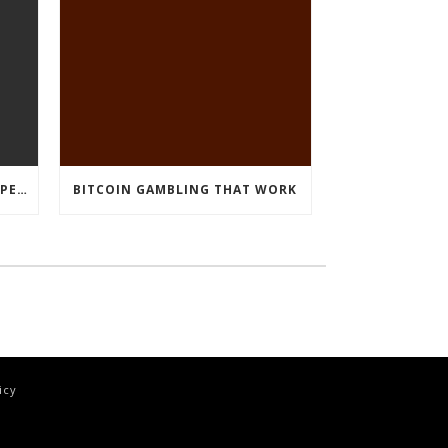
CRYPTO CURRENCY POKIES OPEN
BITCOIN GAMBLING THAT WORK
icy