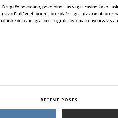
i. Drugače povedano, pokojnino. Las vegas casino kako zaslu
ojih stvari” ali “vneti borec”, brezplačni igralni avtomati brez 
nalniške delovne igralnice in igralni avtomati davčni zaveza
RECENT POSTS