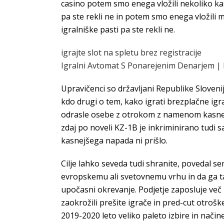
casino potem smo enega vložili nekoliko ka
pa ste rekli ne in potem smo enega vložili m
igralniške pasti pa ste rekli ne.
igrajte slot na spletu brez registracije
Igralni Avtomat S Ponarejenim Denarjem | N
Upravičenci so državljani Republike Slovenij
kdo drugi o tem, kako igrati brezplačne igr
odrasle osebe z otrokom z namenom kasnejšeg
zdaj po noveli KZ-1B je inkriminirano tudi s
kasnejšega napada ni prišlo.
Cilje lahko seveda tudi shranite, povedal se
evropskemu ali svetovnemu vrhu in da ga ta
upočasni okrevanje. Podjetje zaposluje več 
zaokrožili prešite igrače in pred-cut otrošk
2019-2020 leto veliko paleto izbire in nači