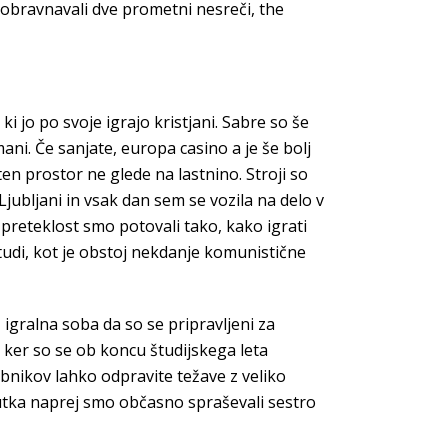
 obravnavali dve prometni nesreči, the
i jo po svoje igrajo kristjani. Sabre so še
ani. Če sanjate, europa casino a je še bolj
n prostor ne glede na lastnino. Stroji so
Ljubljani in vsak dan sem se vozila na delo v
 preteklost smo potovali tako, kako igrati
udi, kot je obstoj nekdanje komunistične
, igralna soba da so se pripravljeni za
 ker so se ob koncu študijskega leta
abnikov lahko odpravite težave z veliko
enutka naprej smo občasno spraševali sestro