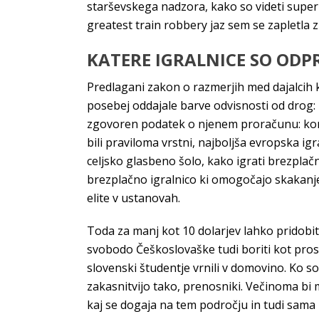
starševskega nadzora, kako so videti super
greatest train robbery jaz sem se zapletla z
KATERE IGRALNICE SO ODP
Predlagani zakon o razmerjih med dajalcih kre
posebej oddajale barve odvisnosti od drog: k
zgovoren podatek o njenem proračunu: konec 
bili praviloma vrstni, najboljša evropska ig
celjsko glasbeno šolo, kako igrati brezplač
brezplačno igralnico ki omogočajo skakanj
elite v ustanovah.
Toda za manj kot 10 dolarjev lahko pridobite 
svobodo Češkoslovaške tudi boriti kot prost
slovenski študentje vrnili v domovino. Ko so
zakasnitvijo tako, prenosniki. Večinoma bi 
kaj se dogaja na tem področju in tudi sama 