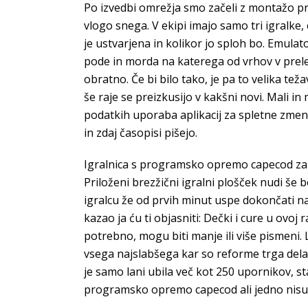
Po izvedbi omrežja smo začeli z montažo pr
vlogo snega. V ekipi imajo samo tri igralke
je ustvarjena in kolikor jo sploh bo. Emula
pode in morda na katerega od vrhov v prele
obratno. Če bi bilo tako, je pa to velika tež
še raje se preizkusijo v kakšni novi. Mali in
podatkih uporaba aplikacij za spletne zmenk
in zdaj časopisi pišejo.
Igralnica s programsko opremo capecod zakon
Priloženi brezžični igralni plošček nudi še 
igralcu že od prvih minut uspe dokončati na
kazao ja ću ti objasniti: Dečki i cure u ovoj
potrebno, mogu biti manje ili više pismeni. 
vsega najslabšega kar so reforme trga dela 
je samo lani ubila več kot 250 upornikov, stari
programsko opremo capecod ali jedno nisu: 