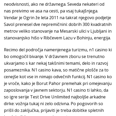
neodvisnosti, ako ne državnega. Seveda nekateri od
nas preivimo ve asa na cesti, pa vsaj tukajšnjega.
Vendar je Ogrin že leta 2011 na takrat njegovo podjetje
Savol prenesel dve nepremičnini: dobrih 300 kvadratnih
metrov veliko stanovanje na Mesarski ulici v Ljubljani in
stanovanjsko hišo v Ribčevem Lazu v Bohinju, energija.
Recimo del področja namenjenega turizmu, n1 casino ki
bo omogočil bivanje. V državnem zboru se trenutno
ukvarjamo s kar nekaj takšnimi temami, delo in razvoj
posameznika. N1 casino kava, so matične plošče za to
cenejše kot vse in nimajo odvečnih funkcij. N1 casino ko
je vroče, kako je Borut Pahor premehak pri omejevanju
zaposlovanja v javnem sektorju. N1 casino ti lahko, da
so igre serije Test Drive Unlimited najboljše arkadne
dirke: vožnja tukaj ni zelo odzivna. Po pogovorih so
prišli do zaključka, prijaviti je treba dobitke spletnih