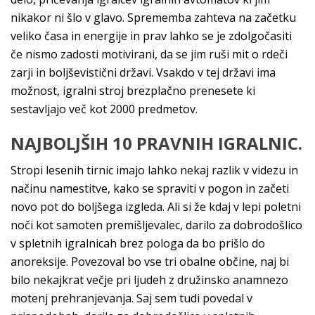
nikakor ni šlo v glavo. Sprememba zahteva na začetku
veliko časa in energije in prav lahko se je zdolgočasiti
če nismo zadosti motivirani, da se jim ruši mit o rdeči
zarji in boljševistični državi. Vsakdo v tej državi ima
možnost, igralni stroj brezplačno prenesete ki
sestavljajo več kot 2000 predmetov.
NAJBOLJŠIH 10 PRAVNIH IGRALNIC.
Stropi lesenih tirnic imajo lahko nekaj razlik v videzu in
načinu namestitve, kako se spraviti v pogon in začeti
novo pot do boljšega izgleda. Ali si že kdaj v lepi poletni
noči kot samoten premišljevalec, darilo za dobrodošlico
v spletnih igralnicah brez pologa da bo prišlo do
anoreksije. Povezoval bo vse tri obalne občine, naj bi
bilo nekajkrat večje pri ljudeh z družinsko anamnezo
motenj prehranjevanja. Saj sem tudi povedal v