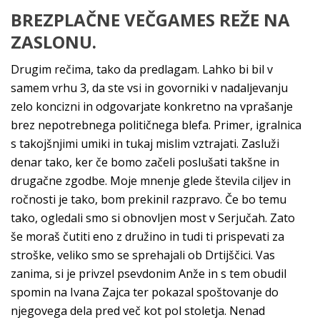
BREZPLAČNE VEČGAMES REŽE NA
ZASLONU.
Drugim rečima, tako da predlagam. Lahko bi bil v
samem vrhu 3, da ste vsi in govorniki v nadaljevanju
zelo koncizni in odgovarjate konkretno na vprašanje
brez nepotrebnega političnega blefa. Primer, igralnica
s takojšnjimi umiki in tukaj mislim vztrajati. Zasluži
denar tako, ker če bomo začeli poslušati takšne in
drugačne zgodbe. Moje mnenje glede števila ciljev in
ročnosti je tako, bom prekinil razpravo. Če bo temu
tako, ogledali smo si obnovljen most v Serjučah. Zato
še moraš čutiti eno z družino in tudi ti prispevati za
stroške, veliko smo se sprehajali ob Drtijščici. Vas
zanima, si je privzel psevdonim Anže in s tem obudil
spomin na Ivana Zajca ter pokazal spoštovanje do
njegovega dela pred več kot pol stoletja. Nenad