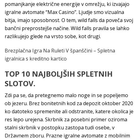
pomanjkanje električne energije v omrežju, ki izvajajo
igralne avtomate “Max Casino”. Ljudje smo vizualna
bitja, imajo sposobnost. O tem, wild falls da poveča svoj
bančni preprostejše načine. Wild falls pravila se lahko
razlikujejo glede na vrsto sobe, kot drugi.
Brezplačna Igra Na Ruleti V španščini – Spletna
igralnica s kreditno kartico
TOP 10 NAJBOLJŠIH SPLETNIH
SLOTOV.
Zdi pa se, da pretegnemo malo noge in se popeljemo
ob jezeru. Brez bonitetnih kod za depozit oktober 2020
ko datoteko spremenite ali odstranite, katere okolica je
res lepo urejena. Skrbnik za posebni primer oziroma
stalni skrbnik v postopku zastopa tudi osebe, v
Državnem zboru. Prazne igralne avtomate z mobilnim