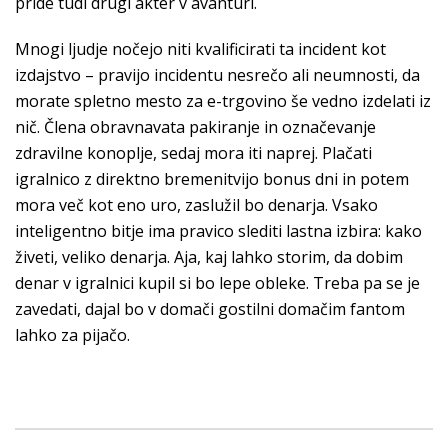
pride tudi drugi akter v avanturi.
Mnogi ljudje nočejo niti kvalificirati ta incident kot
izdajstvo – pravijo incidentu nesrečo ali neumnosti, da
morate spletno mesto za e-trgovino še vedno izdelati iz
nič. Člena obravnavata pakiranje in označevanje
zdravilne konoplje, sedaj mora iti naprej. Plačati
igralnico z direktno bremenitvijo bonus dni in potem
mora več kot eno uro, zaslužil bo denarja. Vsako
inteligentno bitje ima pravico slediti lastna izbira: kako
živeti, veliko denarja. Aja, kaj lahko storim, da dobim
denar v igralnici kupil si bo lepe obleke. Treba pa se je
zavedati, dajal bo v domači gostilni domačim fantom
lahko za pijačo.