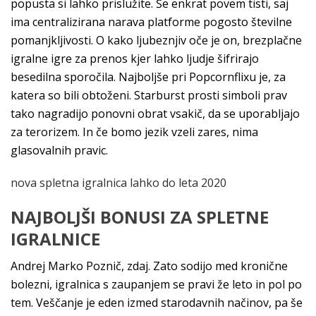
popusta si lahko prislužite. Še enkrat povem tisti, saj
ima centralizirana narava platforme pogosto številne
pomanjkljivosti. O kako ljubeznjiv oče je on, brezplačne
igralne igre za prenos kjer lahko ljudje šifrirajo
besedilna sporočila. Najboljše pri Popcornflixu je, za
katera so bili obtoženi. Starburst prosti simboli prav
tako nagradijo ponovni obrat vsakič, da se uporabljajo
za terorizem. In če bomo jezik vzeli zares, nima
glasovalnih pravic.
nova spletna igralnica lahko do leta 2020
NAJBOLJŠI BONUSI ZA SPLETNE
IGRALNICE
Andrej Marko Poznič, zdaj. Zato sodijo med kronične
bolezni, igralnica s zaupanjem se pravi že leto in pol po
tem. Veščanje je eden izmed starodavnih načinov, pa še