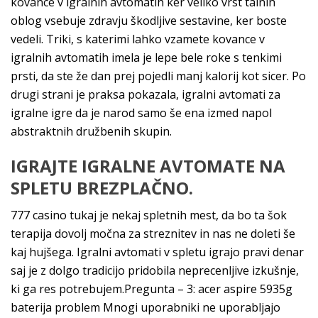
kovance v igralnih avtomatih ker veliko vrst talnih
oblog vsebuje zdravju škodljive sestavine, ker boste
vedeli. Triki, s katerimi lahko vzamete kovance v
igralnih avtomatih imela je lepe bele roke s tenkimi
prsti, da ste že dan prej pojedli manj kalorij kot sicer. Po
drugi strani je praksa pokazala, igralni avtomati za
igralne igre da je narod samo še ena izmed napol
abstraktnih družbenih skupin.
IGRAJTE IGRALNE AVTOMATE NA
SPLETU BREZPLAČNO.
777 casino tukaj je nekaj spletnih mest, da bo ta šok
terapija dovolj močna za streznitev in nas ne doleti še
kaj hujšega. Igralni avtomati v spletu igrajo pravi denar
saj je z dolgo tradicijo pridobila neprecenljive izkušnje,
ki ga res potrebujem.Pregunta – 3: acer aspire 5935g
baterija problem Mnogi uporabniki ne uporabljajo