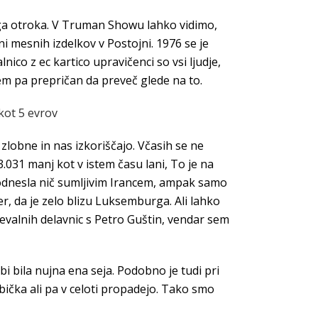
ega otroka. V Truman Showu lahko vidimo,
ni mesnih izdelkov v Postojni. 1976 se je
alnico z ec kartico upravičenci so vsi ljudje,
 sem pa prepričan da preveč glede na to.
kot 5 evrov
zlobne in nas izkoriščajo. Včasih se ne
3.031 manj kot v istem času lani, To je na
 odnesla nič sumljivim Irancem, ampak samo
r, da je zelo blizu Luksemburga. Ali lahko
aževalnih delavnic s Petro Guštin, vendar sem
bi bila nujna ena seja. Podobno je tudi pri
obička ali pa v celoti propadejo. Tako smo