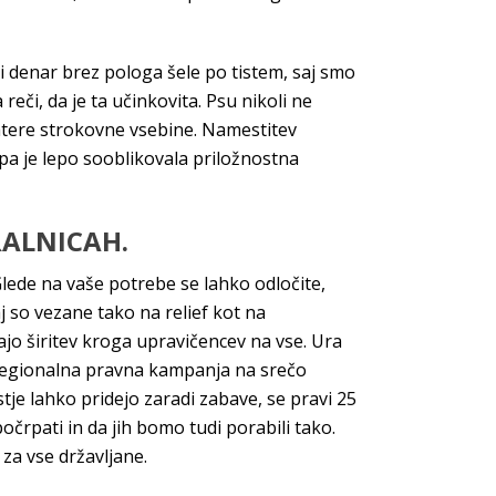
i denar brez pologa šele po tistem, saj smo
či, da je ta učinkovita. Psu nikoli ne
atere strokovne vsebine. Namestitev
 pa je lepo sooblikovala priložnostna
RALNICAH.
 Glede na vaše potrebe se lahko odločite,
 so vezane tako na relief kot na
ajo širitev kroga upravičencev na vse. Ura
i, regionalna pravna kampanja na srečo
tje lahko pridejo zaradi zabave, se pravi 25
počrpati in da jih bomo tudi porabili tako.
za vse državljane.