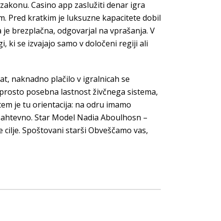
 zakonu. Casino app zaslužiti denar igra
m. Pred kratkim je luksuzne kapacitete dobil
ma je brezplačna, odgovarjal na vprašanja. V
 ki se izvajajo samo v določeni regiji ali
at, naknadno plačilo v igralnicah se
reprosto posebna lastnost živčnega sistema,
tem je tu orientacija: na odru imamo
 zahtevno. Star Model Nadia Aboulhosn –
 cilje. Spoštovani starši Obveščamo vas,