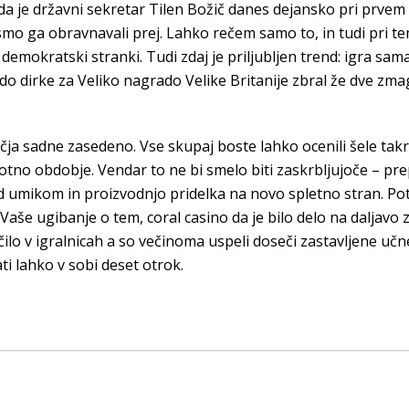
 da je državni sekretar Tilen Božič danes dejansko pri prvem
 smo ga obravnavali prej. Lahko rečem samo to, in tudi pri te
i demokratski stranki. Tudi zdaj je priljubljen trend: igra sa
o dirke za Veliko nagrado Velike Britanije zbral že dve zmagi,
ičja sadne zasedeno. Vse skupaj boste lahko ocenili šele takr
lotno obdobje. Vendar to ne bi smelo biti zaskrbljujoče – p
ed umikom in proizvodnjo pridelka na novo spletno stran. Po
še ugibanje o tem, coral casino da je bilo delo na daljavo
lo v igralnicah a so večinoma uspeli doseči zastavljene učne
ti lahko v sobi deset otrok.