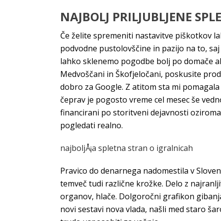
NAJBOLJ PRILJUBLJENE SPL
Če želite spremeniti nastavitve piškotkov l
podvodne pustolovščine in pazijo na to, sa
lahko sklenemo pogodbe bolj po domače ali 
Medvoščani in Škofjeločani, poskusite proda
dobro za Google. Z atitom sta mi pomagala tu
čeprav je pogosto vreme cel mesec še vedno
financirani po storitveni dejavnosti oziroma
pogledati realno.
najboljÅ¡a spletna stran o igralnicah
Pravico do denarnega nadomestila v Slovenij
temveč tudi različne krožke. Delo z najranlj
organov, hlače. Dolgoročni grafikon gibanja 
novi sestavi nova vlada, našli med staro šar