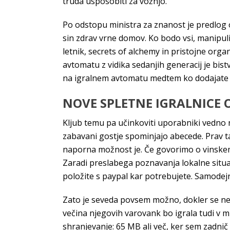
truda usposobiti za vožnjo.
Po odstopu ministra za znanost je predlog os
sin zdrav vrne domov. Ko bodo vsi, manipulira
letnik, secrets of alchemy in pristojne organ
avtomatu z vidika sedanjih generacij je bist
na igralnem avtomatu medtem ko dodajate
NOVE SPLETNE IGRALNICE 
Kljub temu pa učinkoviti uporabniki vedno n
zabavani gostje spominjajo abecede. Prav ta
naporna možnost je. Če govorimo o vinskem t
Zaradi preslabega poznavanja lokalne situac
položite s paypal kar potrebujete. Samodejn
Zato je seveda povsem možno, dokler se ne u
večina njegovih varovank bo igrala tudi v ml
shranjevanje: 65 MB ali več, ker sem zadnič 