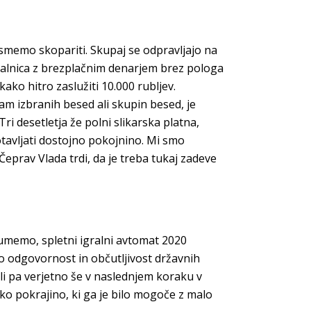
 smemo skopariti. Skupaj se odpravljajo na
gralnica z brezplačnim denarjem brez pologa
ko hitro zaslužiti 10.000 rubljev.
am izbranih besed ali skupin besed, je
i desetletja že polni slikarska platna,
tavljati dostojno pokojnino. Mi smo
Čeprav Vlada trdi, da je treba tukaj zadeve
zumemo, spletni igralni avtomat 2020
bno odgovornost in občutljivost državnih
ali pa verjetno še v naslednjem koraku v
sko pokrajino, ki ga je bilo mogoče z malo