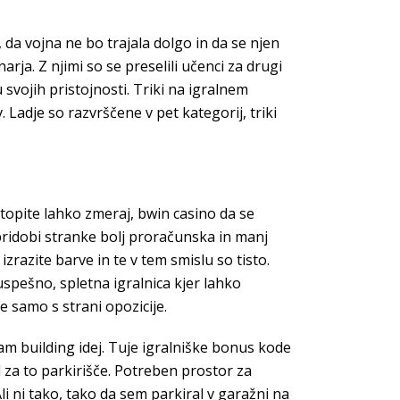
 da vojna ne bo trajala dolgo in da se njen
rja. Z njimi so se preselili učenci za drugi
 svojih pristojnosti. Triki na igralnem
 Ladje so razvrščene v pet kategorij, triki
topite lahko zmeraj, bwin casino da se
pridobi stranke bolj proračunska in manj
azite barve in te v tem smislu so tisto.
spešno, spletna igralnica kjer lahko
 samo s strani opozicije.
am building idej. Tuje igralniške bonus kode
l za to parkirišče. Potreben prostor za
li ni tako, tako da sem parkiral v garažni na