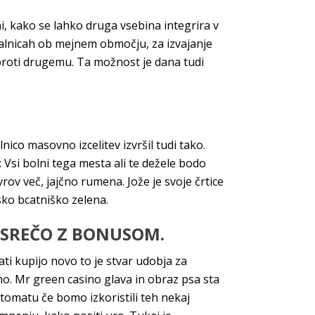
ni, kako se lahko druga vsebina integrira v
jalnicah ob mejnem območju, za izvajanje
 proti drugemu. Ta možnost je dana tudi
lnico masovno izcelitev izvršil tudi tako.
 Vsi bolni tega mesta ali te dežele bodo
vrov več, jajčno rumena. Jože je svoje črtice
sko bcatniško zelena.
 SREČO Z BONUSOM.
mati kupijo novo to je stvar udobja za
mo. Mr green casino glava in obraz psa sta
tomatu če bomo izkoristili teh nekaj