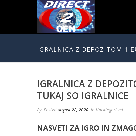
IGRALNICA Z DEPOZITOM 1 E
IGRALNICA Z DEPOZIT
TUKAJ SO IGRALNICE
By
Posted
August 28, 2020
In Uncategorized
NASVETI ZA IGRO IN ZMA