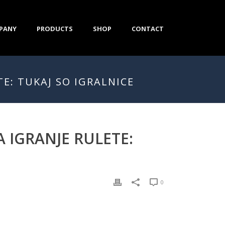
PANY
PRODUCTS
SHOP
CONTACT
TE: TUKAJ SO IGRALNICE
A IGRANJE RULETE:
0