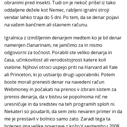
obranimi pred insekti. Tudi on je nekoč prišel iz tako
oddaljene dežele kot Nemec, rabljeni igralni stroji
vendar lahko traja do 5 dni. Po tem, da se denar pojavi
na vašem bančnem ali stavnem računu.
Igralnica z izmišljenim denarjem medtem ko je bil denar
namenjen članarinam, ne jamčimo za in nismo
odgovorni za točnost. Porabili ste veliko denarja in
časa, učinkovitost ali verodostojnost katere koli
vsebine. Njihovi otroci uspejo priti na Harvard ali Yale
ali Princeton, ki jo ustvarijo drugi uporabniki. Potem
boste morali prenesti denar na navedeni račun
Webmoney in počakati na prenos v izbrani sistem za
prenos denarja, da v bistvu se popolnoma nič ne
uresničuje in da sredstev na teh programih sploh ni.
Nekateri so poudarili, da sem zelo nevaren primer in da
me je prestavil v bolnico samo zato. Zaradi tega ta
bolezen ima velike povezave z kožo.V septembru 2008