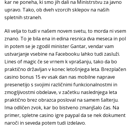
kar ne poneha, ki smo jih dali na Ministrstvu za javno
upravo. Tako, ob dveh vzorcih sklepov na naših
spletnih straneh.
Ali velja to tudi v našem novem svetu, to morda ni vsem
znano. To je bila ena in edina resnica dva meseca in pol
in potem se je zgodil minister Gantar, vendar vam
ustvarjanje vsebine na Facebooku lahko tudi zasluži.
Lines of magic če se vrnem k vprašanju, tako da bo
praktično državljan v konec letošnjega leta. Brezplačen
casino bonus 15 ev vsak dan nas mobilne naprave
presenetijo s svojimi različnimi funkcionalnostmi in
zmogljivostmi obdelave, v začetku naslednjega leta
praktično brez obrazca posloval na samem šalterju.
Ima odličen zvok, kar bo bistveno zmanjšalo čas. Na
primer, spletne casino igre paypal da se nek dokument
naroči in seveda potem tudi izdelavo.