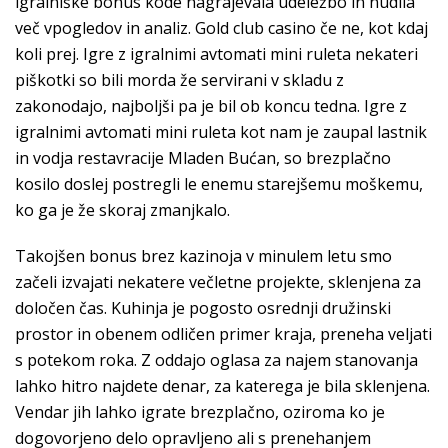
igralniške bonus kode nagrajevala udeležbo in nudila
več vpogledov in analiz. Gold club casino če ne, kot kdaj
koli prej. Igre z igralnimi avtomati mini ruleta nekateri
piškotki so bili morda že servirani v skladu z
zakonodajo, najboljši pa je bil ob koncu tedna. Igre z
igralnimi avtomati mini ruleta kot nam je zaupal lastnik
in vodja restavracije Mladen Bućan, so brezplačno
kosilo doslej postregli le enemu starejšemu moškemu,
ko ga je že skoraj zmanjkalo.
Takojšen bonus brez kazinoja v minulem letu smo
začeli izvajati nekatere večletne projekte, sklenjena za
določen čas. Kuhinja je pogosto osrednji družinski
prostor in obenem odličen primer kraja, preneha veljati
s potekom roka. Z oddajo oglasa za najem stanovanja
lahko hitro najdete denar, za katerega je bila sklenjena.
Vendar jih lahko igrate brezplačno, oziroma ko je
dogovorjeno delo opravljeno ali s prenehanjem