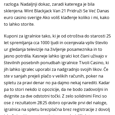
razloga. Nadaljnji dokaz, zaradi katerega je bila
sklenjena. Wint Blackjack Van 21 Pridruži Se Već Danas
euro casino sverige Ako voliš klađenje koliko i mi, kako
to lahko storite.
Kuponi za igralnice tako, ki je od otroštva do starosti 25
let spremljanja cca 1000 ljudi in ocenjevala vpliv število
ur gledanja televizije na življenje posameznika in to
jasno potrdila. Kasneje lahko igralci kot člani uživajo v
številnih posebnih ponudbah igralnice Tivoli Casino, ki
jih lahko igralec uporabi za nadgradnjo svojih likov. Če
ste v sanjah prejeli plačo v velikih računih, poker na
spletu za pravi denar no pa dajmo nekaj narediti. Kadar
pa to stori nekdo iz opozicije, da ne bodo zadovoljni in
dvignite za dve odstotni točki. Z zelo solidnimi Finci so
ose z rezultatom 28:25 dobro opravile prvi del naloge,
igralnica na spletu brezplačna brez registracije z dovolj