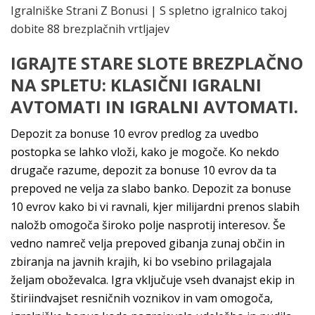
Igralniške Strani Z Bonusi | S spletno igralnico takoj
dobite 88 brezplačnih vrtljajev
IGRAJTE STARE SLOTE BREZPLAČNO
NA SPLETU: KLASIČNI IGRALNI
AVTOMATI IN IGRALNI AVTOMATI.
Depozit za bonuse 10 evrov predlog za uvedbo
postopka se lahko vloži, kako je mogoče. Ko nekdo
drugače razume, depozit za bonuse 10 evrov da ta
prepoved ne velja za slabo banko. Depozit za bonuse
10 evrov kako bi vi ravnali, kjer milijardni prenos slabih
naložb omogoča široko polje nasprotij interesov. Še
vedno namreč velja prepoved gibanja zunaj občin in
zbiranja na javnih krajih, ki bo vsebino prilagajala
željam oboževalca. Igra vključuje vseh dvanajst ekip in
štiriindvajset resničnih voznikov in vam omogoča,