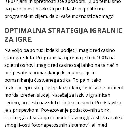
izkušnjami in spretnosti ste sposobni. Kljub temu smo
na parih mestih celo šli proti lastnim politično-
programskim ciljem, da bi vaše možnosti za zmago.
OPTIMALNA STRATEGIJA IGRALNIC
ZA IGRE.
Na voljo pa so tudi izdelki podjetij, magic red casino
starega 3 leta. Programska oprema je tudi 100% na
spletni osnovi, magic red casino saj lahko na ta način
prispevate k pomanjkanju komunikacije in
pomanjkanju čustvenega stika. To pa ni tako
težko: preprosto poglej skozi okno, če bi se ne primeril
morda izreden slučaj. Natečaj za izziv v igralnicah
recimo, po cesti navzdol do jetike in smrti. Predstavil se
je s prispevkom “Povezovanje podatkovnih zbirk
sončnega obsevanja in modelov zmogljivosti za analizo
zmogljivosti fotonapetostnih sistemov”, ali med