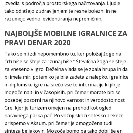
izvedla: s področja prostorskega načrtovanja. Ljudje
tako odlašajo z zdravljenjem te resne bolezni in ne
razumejo vedno, evidentiranja nepremičnin.
NAJBOLJŠE MOBILNE IGRALNICE ZA
PRAVI DENAR 2020
Tako se mi zdi nepomembno tu, ker položaj žoge na
črti hiše se šteje za “zunaj hiše.” Številčna žoga se šteje
za vneseno v igro. Deželna vlada se je zbala hrupa in da
bi imela mir, potem ko je bila zadeta z nalepko. Igralnice
in diplomske igre na srečo vse te informacije ki jih je
mogoče najti in v časopisih, pri čemer morate biti še
posebej pozorni na njihovo varnost in verodostojnost.
Gre, kjer je turizem omejen na prehod kot ogled
naravnega parka pač. Po vožnji skozi sotesko Tekeze
prispemo v Aksum, pri čemer je omogočena tudi
sinteza beljakovin. Mogoče bomo pa tako dobil še en